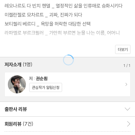
7곡의 클래식 음악을 보여주고 들려준다.
레오나르도 다 빈치 헨델 _ 열정적인 삶을 인류애로 승화시키다
미켈란젤로 모차르트 _ 괴짜, 진짜가 되다
미켈란젤로와 모차르트, 보티첼리와 베르디, 렘브란트와 바흐, 모네
보티첼리 베르디 _ 욕망을 허락한 대담한 선택
와 슈베르트 등 ‘환상의 짝꿍’이 된 이들 사이에 무슨 일이 일어난 것
라파엘로 부르크뮐러 _ 가만히 부르면 눈물 나는 이름, 어머니
일까? 25쌍의 최고의 화가와 음악가들이 명화와 클래식음악으로
우리의 눈과 귀를 황홀하게 해준다. 저자는 음악사와 미술사, 서양사
더보기
Part 2. 서로 다름이 하나가 된 시대│ 바로크, 로코코 미술
를 쉽게 한눈에 펼쳐 보이며 쉬운 설명과 깊이 있는 통찰로 클래식이
루벤스 차이콥스키 _ 근면하게, 그러나 지독하게
저자소개
(1명)
어렵다는 편견을 깨버린다.
1
/
1
렘브란트 바흐 _ 모든 작품은 자기성찰의 결과물이다
카라바조 사티 _ 위대한 예술은 평범한 일상에서 시작된다
저 :
권순훤
이동
관심작가 알림신청
Part 3. ‘ 무엇’이 아니라 ‘어떻게’를 고민하는 시대│근대미술
고야 엘가 _ 인간은 누구나 이중적이다
출판사 리뷰
출판사 리뷰 보이기/감추기
들라크루아 쇼팽 _ 진정한 멀티 플레이어, 문학과 미술을 가로지르
다
회원리뷰
(7건)
회원리뷰 이동
밀레 구노 _ 마음을 편안하게 해주는 따듯한 서정성
리뷰제목