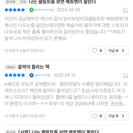
나는 클림트를 보면 베토벤이 들린다
종이책
구매
모딜리아니 드보르자크 _ 차오르는 눈물 속의 절제된 감정
YES마니아 : 로얄
s*******s
2024.08.06
평점10점
|
|
잭슨 폴록 존 케이지 _ 무질서와 우연성, 예술로 승화하다
지인이 궁금해하던 책이라 같이 읽어보았어요클림트와 베토벤에 대
해서만 나오는줄 알았는데다양한 예술가와 음악가에 대한 스토리가
나오네요.잭슨 폴록 좋아하는데 실려있어서 좋았습니다 ^^파트가
잘게 나누어져있어서 읽기 편해요.
이 리뷰가 도움이 되었나요?
0
댓글
0
공감
리뷰제목
음악이 들리는 책
eBook
YES마니아 : 플래티넘
u*****a
2020.06.12
평점10점
|
|
e북으로 무심코 검색했는데.. '음원파일이 수록된 멀티북입니다.' 이
게무슨소리? 책안에 음악이 들어있다고? 조심스레 다운로드 하고
보니 12곡이나 들어있었다. 플레이를 눌렀더니 쏟아지는 음악들~~
아 문명의 이기여~ㅋㅋ 와우! 이 책은 2008년에 시작한 '권순훤의
이지 클래식, 미술관에 간 피아니스트' 공연 내용을 책으로 만든 것
이 리뷰가 도움이 되었나요?
0
댓글
0
공감
이다. 같은 제목의 음반도 함께 출시됐다. 서울대 피
리뷰제목
[서평] 나는 클림트를 보면 베토벤이 들린다
종이책