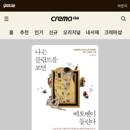
라운지
홈
추천
인기
신규
오리지널
내서재
크레마샵