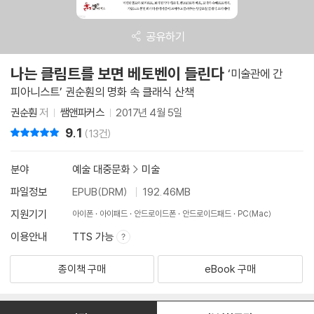
공유하기
나는 클림트를 보면 베토벤이 들린다
‘미술관에 간
피아니스트’ 권순훤의 명화 속 클래식 산책
권순훤
저
쌤앤파커스
2017년 4월 5일
9.1
리뷰 총점
(13건)
분야
예술 대중문화
>
미술
파일정보
EPUB(DRM)
192.46MB
지원기기
아이폰
아이패드
안드로이드폰
안드로이드패드
PC(Mac)
이용안내
TTS 가능
종이책 구매
eBook 구매