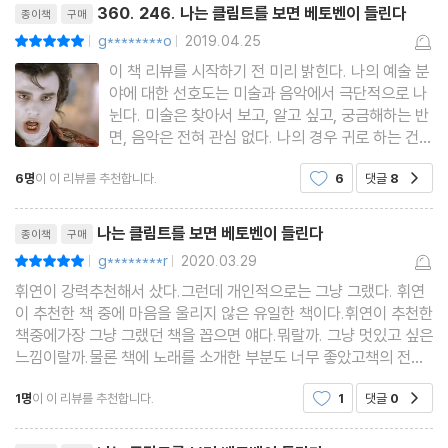
360. 246. 나는 클림트를 보면 베토벤이 들린다
종이책
구매
쿠르베 마스카니 _ 고단한 삶을 고스란히 표현하다
g********o
2019.04.25
평점10점
|
|
마네 라흐마니노프 _ 자유롭고 도시적이며 세련된 삶
이 책 리뷰를 시작하기 전 미리 밝힌다. 나의 예술 분
드가 스트라빈스키 _ 다양한 관점으로 표현된 시대의 초상
야에 대한 선호도는 미술과 음악에서 극단적으로 나
세잔 요한 슈트라우스2세_ 사과 하나로 세상을 놀라게 하겠다
뉜다. 미술은 찾아서 보고, 알고 싶고, 궁금해하는 반
면, 음악은 전혀 관심 없다. 나의 경우 귀로 하는 건
모네 슈베르트 _ 보이는 것 그대로 역동적이고 직관적으로
거의 잘못한다. ‘막귀’라는 단어가 정말 나를 위한 단
르누아르 슈만 _ 우리는 늘 행복한 순간을 꿈꾸며 살아간다
6명
이 이 리뷰를 추천합니다.
6
댓글
8
공감
어라고 여길 만큼, 듣는 것에 민감하거나, 알아챔이
고갱 가르델 _ 스텝이 엉켜야 진정한 탱고다
부족하다. 듣는 것보다는 읽는 것이, 말하는 것보다
리뷰제목
는 쓰는
고흐 드뷔시 _ 고통스러운 삶, 달빛 위를 거닐다
나는 클림트를 보면 베토벤이 들린다
종이책
구매
클림트 베토벤 _ 인생 전체를 뒤흔드는, 오직 하나뿐인 사랑
g********r
2020.03.29
평점10점
|
|
휘연이 강력추천해서 샀다.그런데 개인적으로는 그냥 그랬다. 휘연
뭉크 비탈리 _ 불행 속에서 피어난 위대한 예술혼
이 추천한 책 중에 마음을 울리지 않은 유일한 책이다.휘연이 추천한
책중에가장 그냥 그랬던 책을 꼽으면 얘다.뭐랄까. 그냥 멋있고 싶은
Part 4. 무의미한 설명 대신 대중의 상상력으로 │ 현대 미술
느낌이랄까.물론 책에 노래를 소개한 부분도 너무 좋았고책의 전개
도 좋았는데그냥 나랑은 좀 덜 맞는다고할까.책 자체는 너무 좋다.만
칸딘스키 쇤베르크 _ 시대를 반영한 진화, 추상화와 무조음악
1명
이 이 리뷰를 추천합니다.
1
댓글
0
공감
족..그냥 뭐 그렇다.
마티스 리스트 _ 거침없는 스케일, 압도적인 디테일
리뷰제목
몬드리안 바르톡_ 극도의 단순함은 철저한 수학적 계산과 통한다