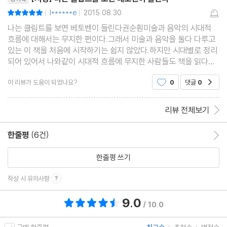
l******e
2015.08.30
평점10점
|
|
나는 클림트를 보면 베토벤이 들린다권순훤미술과 음악의 시대적
흐름에 대해서는 무지한 편이다.그래서 미술과 음악을 둘다 다루고
있는 이 책을 처음에 시작하기는 쉽지 않았다.하지만 시대별로 정리
되어 있어서 나와같이 시대적 흐름에 무지한 사람들도 책을 읽다보
면 자연스럽게 미술사의 큰 흐름을 알 수 있었다.일단 음악과 미술을
이 리뷰가 도움이 되었나요?
0
댓글
0
공감
연계한 책이라는 점이 굉장히 흥미로웠다.같은 예
리뷰 전체보기
한줄평
(6건)
한줄평 이동
한줄평 쓰기
작성 시 유의사항
9.0
총 평점 9.0점
/ 10.0