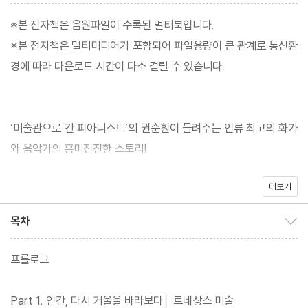
※본 전자책은 음원파일이 수록된 멀티북입니다.
※본 전자책은 멀티미디어가 포함되어 파일용량이 큰 관계로 통신환
경에 따라 다운로드 시간이 다소 걸릴 수 있습니다.
‘미술관으로 간 피아니스트’의 권순훤이 들려주는 인류 최고의 화가
와 음악가의 흥미진진한 스토리!
더보기
명화 속 클래식 산책『나는 클림트를 보면 베토벤이 들린다』. 현대 클
래식 공연인 ‘권순훤의 이지 클래식, 미술관에 간 피아니스트’를 책
목차
목차 보이기/감추기
으로 펴내었다. 가수 보아의 큰오빠로도 유명한 피아니스트 권순훤
교수는 연주와 편곡, 해설까지 혼자 도맡아 수년 간 진행해 온 자신
프롤로그
의 공연 중 흥미진진하고 재미있는 핵심 내용을 모았다. 인류가 가장
사랑한 음악가와 화가들을 환상의 짝꿍으로 엮어 62점의 명화와 6
Part 1. 인간, 다시 거울을 바라보다│ 르네상스 미술