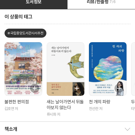
도서정보
리뷰/한줄평
7/6
이 상품의 태그
#국립중앙도서관사서추천
불편한 편의점
새는 날아가면서 뒤돌
천 개의 파랑
두
아보지 않는다
김호연 저
천선란 저
타
수
류시화 저
책소개
책소개 보이기/감추기