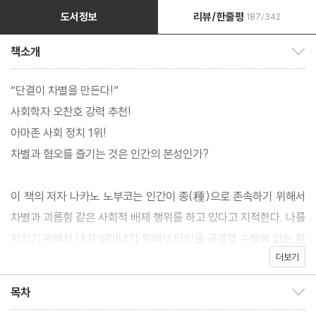
도서정보
리뷰/한줄평
187/342
책소개
책소개 보이기/감추기
“단결이 차별을 만든다!”
사회학자 오찬호 강력 추천!
아마존 사회 정치 1위!
차별과 혐오를 즐기는 것은 인간의 본성인가?
이 책의 저자 나카노 노부코는 인간이 종(種)으로 존속하기 위해서
차별과 괴롭힘 같은 사회적 배제 행위를 하고 있다고 지적한다. 나를
지키기 위해서 내가 살아남기 위해서 타인을 공격할 수밖에 없는 환
더보기
경적 요소가 한몫했다는 것이다. 그러다 보니 사람과 사람 사이에 서
열을 매기는 문화가 뿌리 깊이 박혀버렸다. 태어나는 순간부터 나이
목차
목차 보이기/감추기
로, 성장할수록 학벌과 성별, 외모, 직업, 연봉 같은 조건으로 차별과