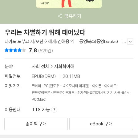
공유하기
우리는 차별하기 위해 태어났다
나카노 노부코
저/
오찬호
해제/
김해용
역
동양북스(동양books)
2
저자/출판사 더보기/감추기
018년 10월 10일
7.8
리뷰 총점
(529건)
분야
사회 정치
>
사회학이해
파일정보
EPUB(DRM)
20.11MB
지원기기
크레마
PC(윈도우 - 4K 모니터 미지원)
아이폰
아이패드
안드로이드폰
안드로이드패드
전자책단말기(저사양 기기 사용 불가)
PC(Mac)
이용안내
TTS 가능
종이책 구매
eBook 구매