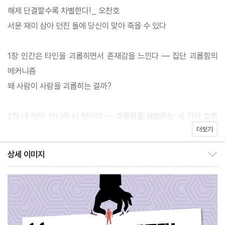
괴롭힘을 자연스럽게 습득한다. 가해자들의 공통점은 절대 자신보
해제 단결할수록 차별한다!_ 오찬호
다 우위에 있는 존재, 즉 강자는 공격하지 않는다는 것. 그리고 상대
서문 재미 삼아 던진 돌에 당신이 맞아 죽을 수 있다
적 약자 또는 비슷한 처지에 있는 사람을 공격하고 짓밟는다는 것이
다. 권력자에게는 싫은 내색조차 하지 못하고, 그들에게서 받은 스트
1장 인간은 타인을 괴롭히면서 존재감을 느낀다 ― 집단 괴롭힘의
레스를 나보다 약한 사람에게 푼다. 다시 말해 가해자들은 상대방을
메커니즘
무시하면서 자신의 존재감을 느끼는 사람들이다.
왜 사람이 사람을 괴롭히는 걸까?
인격적으로 성숙하지 못한 인간이기에 타인을 괴롭히면서 쾌감을
2장 내 탓이 아니라 뇌 탓이다 ― 괴롭힘을 유발하는 세 가지 호르
느끼는 게 아니냐는 비판의 목소리를 내는 사람도 있을 텐데, 결론부
더보기
몬
터 말하자면 도덕성은 관계없다. 뇌 과학자답게 저자는 개개인의 도
사랑하기 때문에 괴롭힌다
상세 이미지
덕성이 아니라 뇌 속 호르몬이 인간의 행동을 결정한다는 이론적 근
상세 이미지 보이기/감추기
불안하기 때문에 따돌린다
거를 제시한다. 이를 통해 저자는 차별은 특별한 것이 아니라 우리
쾌감을 느끼기 때문에 차별한다
일상에서 아주 평범하게 일어날 수 있다는 점을 시사하는데, 이것은
‘악은 의외로 평범하다’는 철학자 한나 아렌트의 주장과 일맥상통한
3장 왜 나는 너를 가만두지 못하는가 ― 뇌 과학으로 분석한 차별과
다. 사회학자 오찬호는 이 책의 해제를 통해 “단결이 차별을 만든다!
괴롭힘 현상