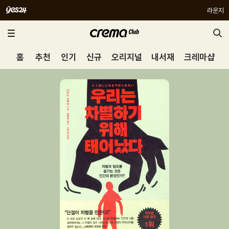
라운지
홈
추천
인기
신규
오리지널
내서재
크레마샵