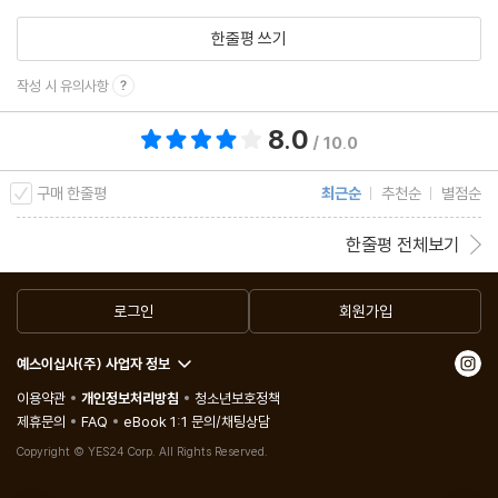
한줄평 쓰기
작성 시 유의사항
8.0
총 평점 8.0점
/ 10.0
구매 한줄평
최근순
추천순
별점순
한줄평 전체보기
로그인
회원가입
예스이십사(주) 사업자 정보
이용약관
개인정보처리방침
청소년보호정책
제휴문의
FAQ
eBook 1:1 문의/채팅상담
Copyright © YES24 Corp. All Rights Reserved.