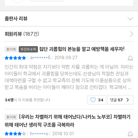
출판사 리뷰
출판사 리뷰 보이기/감추기
회원리뷰
(187건)
회원리뷰 이동
리뷰제목
집단 괴롭힘의 본능을 알고 예방책을 세우자!
종이책
주간우수작
a*******5
2018.09.27
평점10점
|
|
인간의 최대 약점은 자기보다 약한 자를 괴롭히는 게 아닐까. 자라는
아이들이 학교에서 괴롭힘을 당하는데도 선생님의 적절한 관심과
대책마련을 구할 수 없고 학교측의 은폐 기도에 이중삼중으로 상처
받고 목숨을 버리는 아이들이 해마다 참으로 안타깝다. 학교에서 아
이들이 당하는 괴롭힘뿐 아니라 직장과 학부모 모임에서도 거슬리
34명
이 이 리뷰를 추천합니다.
34
댓글
57
공감
는 사람을 배제하고 은근히 괴롭히는 일이 종종 있
리뷰제목
[우리는 차별하기 위해 태어났다/나카노 노부코] 차별하기
종이책
위해 태어난 생리적 구조를 극복하라
h******o
2018.10.01
평점8점
|
|