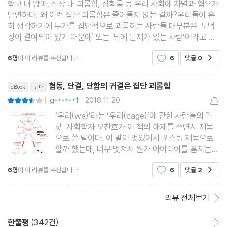
학교 내 왕따, 직장 내 괴롭힘, 성희롱 등 우리 사회에 차별과 혐오가
만연하다. 왜 이런 집단 괴롭힘은 줄어들지 않는 걸까?우리들이 흔
히 생각하기에 누가를 집단적으로 괴롭히는 사람들 대부분은 '도덕
성이 결여되어 있기 때문에' 또는 '뇌에 문제가 있는 사람’이라고 해
석할법하다. 하지만 우리는 차별하기 위해 태어났다의 저자 나카노
6명
이 이 리뷰를 추천합니다.
6
댓글
0
공감
노부코는 집단 괴롭힘과 같은 사회적 배제
리뷰제목
협동, 단결, 단합의 귀결은 집단 괴롭힘
eBook
구매
g******1
2018.11.20
평점7점
|
|
‘우리(we)’라는 ‘우리(cage)’에 갇힌 사람들의 민
낯. 사회학자 오찬호가 이 책의 해제를 쓰면서 제목
으로 쓴 말이다. 이 말이 멋있어서 포스팅 제목으로
할까 했는데, 너무 멋져서 뭔가 아이디어를 훔치는
느낌이 들어서 말았다. 뇌과학자 나카노 노부코는 집
6명
이 이 리뷰를 추천합니다.
6
댓글
2
공감
단 괴롭힘과 따돌림 현상을 인간의 향사회성으로 해
석한다. 집단을 유지하기 위해 노동, 물건, 돈 같은
자원을 제공해야 하
리뷰 전체보기
한줄평
(342건)
한줄평 이동