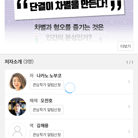
이 멋진 문장이 이 책 속에 있다. 저자는 차별하는 인간의 뇌를 설명
왠지 괴롭히고 싶은 사람이 있다
하면서도 그 차별이 쉽게 나타나는 사회 배경이 무엇인지 정확히 짚
누구에게나 괴롭히고 싶은 순간이 찾아온다
는다”는 추천의 변을 밝혔다. 아이들의 왕따 문제와 어른들의 직장
남자는 폭력적으로 여자는 교묘하게 괴롭힌다
내 괴롭힘, 성희롱, 혐오 문제 등에 대한 대응책을 뇌 과학으로 풀어
우리가 친구였던 적이 단 한 번이라도 있었나
나가는 이 책은 새로운 관점과 실용적인 해결책을 담보하고 있다. 따
더보기
라서 현대 사회에 횡행하는 차별과 괴롭힘, 갑질 문제를 해결하는 결
4장 괴롭히지도 괴롭힘당하지도 않는 삶을 꿈꾼다 ― 차별과 혐오
정적인 실마리를 제공해줄 것이다.
저자소개
(3명)
로부터 나를 지키는 법
1
/
1
슬기로운 사회생활을 꿈꾼다 ― 어른의 대처법
저 :
나카노 노부코
나는 괴물이 되지 않겠다 ― 아이를 위한 대처법
이동
관심작가 알림신청
우리는 감시에 찬성한다 ― 교육 현장에서의 대처법
해제 :
오찬호
이동
옮긴이의 말 인간은 태어나면서부터 타인을 괴롭힌다
관심작가 알림신청
참고 문헌
역 :
김해용
이동
관심작가 알림신청