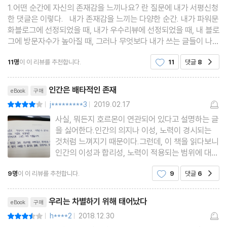
1.어떤 순간에 자신의 존재감을 느끼나요? 란 질문에 내가 서평신청
한 댓글은 이렇다. 내가 존재감을 느끼는 다양한 순간. 내가 파워문
화블로그에 선정되었을 때, 내가 우수리뷰에 선정되었을 때, 내 블로
그에 방문자수가 높아질 때, 그러나 무엇보다 내가 쓰는 글들이 나를
만족시킬 때. 그래서, 그 글이 많은 분들에게 감동을 줄 때. 그것이
11명
이 이 리뷰를 추천합니다.
11
댓글
8
공감
리뷰든, 시든, 소설이든간에. 그러니
리뷰제목
인간은 배타적인 존재
eBook
구매
j*********3
2019.02.17
평점8점
|
|
사실, 뭐든지 호르몬이 연관되어 있다고 설명하는 글
을 싫어한다.인간의 의지나 이성, 노력이 경시되는
것처럼 느껴지기 때문이다.그런데, 이 책을 읽다보니
인간의 이성과 합리성, 노력이 적용되는 범위에 대해
의구심이 들지 않을 수 없었다. 지속적으로 자행되고
9명
이 이 리뷰를 추천합니다.
9
댓글
6
공감
근절되지 않는 학교폭력과 집단 괴롭힘.이것이 인간
본성에 기인한 것이며, 인간의 의지와 합리성만으로
리뷰제목
는 대처하는 데
우리는 차별하기 위해 태어났다
eBook
구매
h****2
2018.12.30
평점7점
|
|