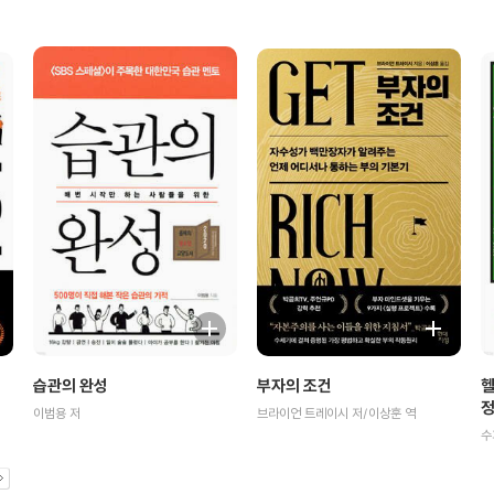
헬
부자의 조건
습관의 완성
정
브라이언 트레이시 저/이상훈 역
이범용 저
수