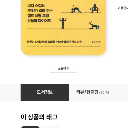
이용안
공유하기
당신의 운동은 몸개그였다
도서정보
리뷰/한줄평
(20/
16
)
이 상품의 태그