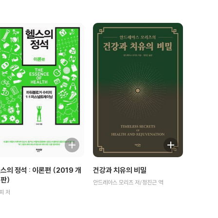
스의 정석 : 이론편 (2019 개
건강과 치유의 비밀
판)
안드레아스 모리츠 저/정진근 역
피 저