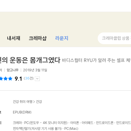
내서재
크레마샵
라운지
크레마클럽 상품
신의 운동은 몸개그였다
바디스컬터 RYU가 알려 주는 셀프 
저
망고나무
2019년 3월 11일
9.1
(
36
건)
건강 취미 여행
>
건강
보
EPUB(DRM)
기
크레마
PC(윈도우 - 4K 모니터 미지원)
아이폰
아이패드
안드로이드폰
안드로이드
전자책단말기(저사양 기기 사용 불가)
PC(Mac)