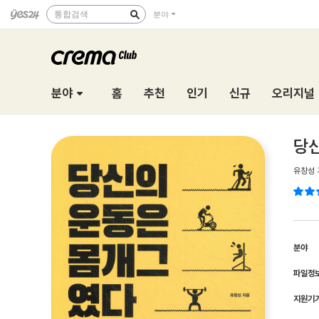
통합검색
분야
분야
홈
추천
인기
신규
오리지널
당
유창성
분야
파일정
지원기