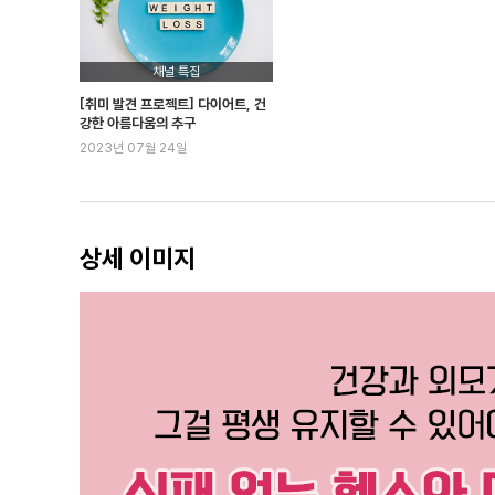
03 | 체지방, 너 정체가 뭐니?
04 | 근육은 내 몸의 지지자다
채널 특집
05 | 당신은 어떤 근육을 만들고 싶은가?
[취미 발견 프로젝트] 다이어트, 건
06 | 근육이 만들어지는 과정에 대하여
강한 아름다움의 추구
2023년 07월 24일
07 | 근육의 질은 삶의 질과 비례한다
08 | 근력 운동의 10가지 장점
09 | 효과 좋은 다이어트 방법의 공통분모
10 | 운동과 병행하는 다이어트만이 성공할 수 있다
상세 이미지
11 | 우리의 몸을 하수구로 만드는 탄수화물
12 | 기회의 창이 열렸을 때 먹어라
13 | 부분 비만을 해결할 수 있는 운동과 식이 요법
14 | 수분 섭취만 잘해도 몸이 달라진다
15 | 근력 운동과 3대 영양소의 상관관계
16 | 인슐린에게 월차를 주자
17 | 탄수화물 섭취와 절식을 효과적으로 조절하자