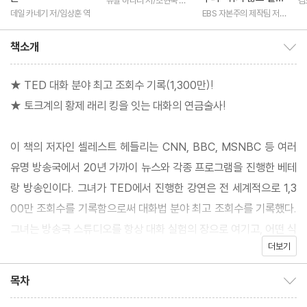
유발 하라리 저/조현욱 역/
김
는데 나는 왜 이렇게
이태수 감수
데일 카네기 저/임상훈 역
EBS 자본주의 제작팀 저/E
살기 힘든가
BS MEDIA 기획
책소개
책소개 보이기/감추기
★ TED 대화 분야 최고 조회수 기록(1,300만)!
★ 토크계의 황제 래리 킹을 잇는 대화의 연금술사!
이 책의 저자인 셀레스트 헤들리는 CNN, BBC, MSNBC 등 여러
유명 방송국에서 20년 가까이 뉴스와 각종 프로그램을 진행한 베테
랑 방송인이다. 그녀가 TED에서 진행한 강연은 전 세계적으로 1,3
00만 조회수를 기록함으로써 대화법 분야 최고 조회수를 기록했다.
그녀는 방송국 스튜디오를 항상 대화 실험의 장으로 여기고, 어떤 식
더보기
으로 대화를 나눠야 사람들과의 소통이 보다 훌륭하게 될 수 있는지
연구해 왔다.
목차
목차 보이기/감추기
그녀가 이 책에서 제시하는 내용은 단순히 말솜씨나 말재주를 향상