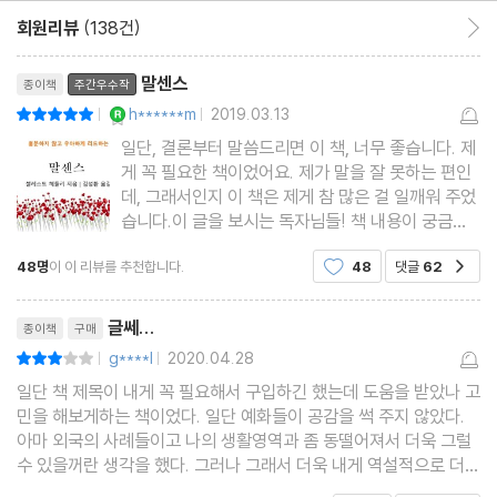
어조와 몸짓도 살펴라. 귀로만 듣지 말고 마음으로 들어라.
회원리뷰
(138건)
회원리뷰 이동
리뷰제목
말센스
종이책
주간우수작
<말센스 06> 상대가 보내는 신호에 안테나를 세운다
YES마니아 : 로얄
h******m
2019.03.13
평점10점
|
|
대화하는 도중에 상대가 하품을 하거나 딴청을 피우는가? 혹은 다
일단, 결론부터 말씀드리면 이 책, 너무 좋습니다. 제
른 주제로 말을 돌리려고 하는가? 그렇다면 상대는 지금 당신의 말
게 꼭 필요한 책이었어요. 제가 말을 잘 못하는 편인
을 지루해하고 있는 것이다. 상대가 수 차례 그런 신호를 보내는데도
데, 그래서인지 이 책은 제게 참 많은 걸 일깨워 주었
습니다.이 글을 보시는 독자님들! 책 내용이 궁금하
자기 하고 싶은 말만 계속하는 것은 상대와의 관계를 끊겠다는 것과
시죠? 이 책은 제게 기대 이상의 기쁨을 준 책이
다름없다.
48명
이 이 리뷰를 추천합니다.
48
댓글
62
공감
라, 어떻게 리뷰를 작성할까 고민하다 리뷰에 봄을
담기로 했습니다.『말센스』와 함께 한 봄날의 기
리뷰제목
억! 이미지 출처 : Pixaba
<말센스 07> 잡초 밭에 들어가 배회하지 않는다
글쎄...
종이책
구매
대화에서 잡초 밭이란 불필요한 내용을 시시콜콜 떠들어대는 것이
g****l
2020.04.28
평점6점
|
|
다. 잡초 밭에 빠지게 되면 대화는 중심을 잃고 부질없는 이야기들만
일단 책 제목이 내게 꼭 필요해서 구입하긴 했는데 도움을 받았나 고
민을 해보게하는 책이었다. 일단 예화들이 공감을 썩 주지 않았다.
난무하게 된다. 당신이 알고 있는 모든 것에 대해 이야기하려고 하지
아마 외국의 사례들이고 나의 생활영역과 좀 동떨어져서 더욱 그럴
마라. 상대는 그 순간 잡초 밭을 태워버리고 싶을 것이다.
수 있을꺼란 생각을 했다. 그러나 그래서 더욱 내게 역설적으로 더
도움이 될 것 같아서 구입과 동시에 집중하고 읽어갔는데 전혀 집중