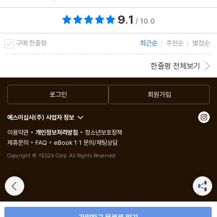
을 통한 대화가 필요하다.
9.1
총 평점 9.1점
/ 10.0
<말센스 13> 편리함을 위해 감정을 희생시키지 않는다
구매 한줄평
최근순
추천순
별점순
스마트폰 같은 기기를 통한 의사소통은 매우 효율적이고 편리하다.
한줄평 전체보기
말로 하는 것보다 실수도 덜하다. 하지만 효율적이고 실수가 없는 소
통이란 얼마나 비인간적인가? 때로는 실수투성이에 뒤죽박죽이고
로그인
회원가입
엉망인 의사소통이 가장 인간적이다.
예스이십사(주) 사업자 정보
<말센스 14> 말재주와 말센스는 다르다
이용약관
개인정보처리방침
청소년보호정책
제휴문의
FAQ
eBook 1:1 문의/채팅상담
말을 잘하고 싶은가? 그렇다면 말하고 싶은 욕구을 참는 것부터 배
Copyright © YES24 Corp. All Rights Reserved.
워야 한다. 우리가 알고 있는 소통의 달인들은 의외로 말솜씨가 유창
하지 않는 경우가 많다. 그들의 말은 절제돼 있고, 과도한 제스처도
사용하지 않으며, 오히려 들어주는 것에 능숙하다.
<말센스 15> ‘옳음’보다는 ‘친절함’을 선택한다