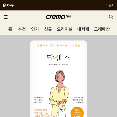
라운지
홈
추천
인기
신규
오리지널
내서재
크레마샵