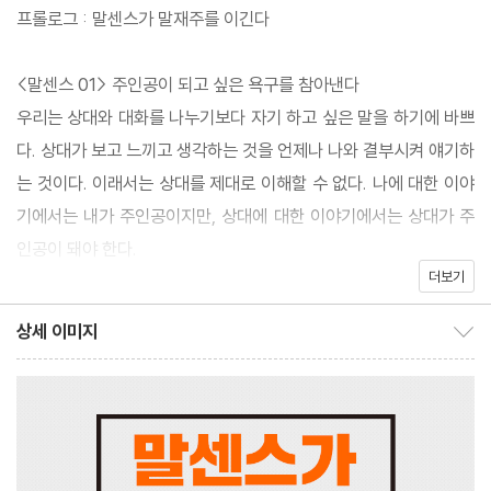
시키기 위한 대화술이 아니다. 대신 저자는 상대가 누구이든, 어떤
프롤로그 : 말센스가 말재주를 이긴다
대화 상황이든 반드시 지켜야 할 대화의 원칙들을 제시한다. 그런 대
화의 원칙들을 지킨다면 말재주가 부족하더라도 얼마든지 진실되고
<말센스 01> 주인공이 되고 싶은 욕구를 참아낸다
훌륭한 대화를 나눌 수 있게 될 것이며, 유쾌하고 기분 좋은 소통이
우리는 상대와 대화를 나누기보다 자기 하고 싶은 말을 하기에 바쁘
가능하게 될 것이다.
다. 상대가 보고 느끼고 생각하는 것을 언제나 나와 결부시켜 얘기하
는 것이다. 이래서는 상대를 제대로 이해할 수 없다. 나에 대한 이야
기에서는 내가 주인공이지만, 상대에 대한 이야기에서는 상대가 주
인공이 돼야 한다.
더보기
<말센스 02> 선생님이 되려는 욕심을 부리지 않는다
왜 사람들은 상대가 물어보지 않는 것조차 길게 설명하려고 할까?
상세 이미지
상세 이미지 보이기/감추기
그 이유는 두 가지인데, 하나는 상대에게 충고나 조언을 함으로써 그
사람을 통제하고 싶은 것이고(통제병), 다른 하나는 그렇게 함으로
써 상대로부터 관심이나 인정을 받고 싶은 것이다(관심병).
<말센스 03> 질문을 통해 관심과 사랑을 표현한다
상대에게 질문을 하라. 감명 깊게 읽은 책은 무엇이며, 가고 싶은 여