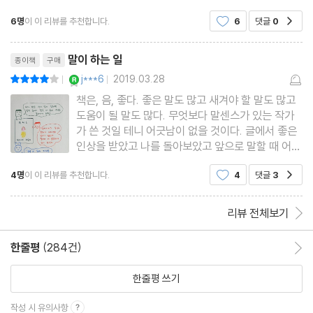
각한 적이 있었다. 나 또한 엄청난 실수를 몇 차례 겪고 난뒤에야 대
바꾼다. 상대의 진지한 말조차 가벼운 뉴스처럼 취급하는 것이다. 이
6명
이 이 리뷰를 추천합니다.
6
댓글
0
공감
화와 관련해 도움을 좀 받아야 한다는 사실을
런 대화는 하지 않느니만 못하다. 대화를 나누기가 어렵다면 솔직하
리뷰제목
게 말하는 것이 좋다. 지금은 다른 중요한 일 때문에 대화를 나누기
말이 하는 일
종이책
구매
YES마니아 : 로얄
j***6
2019.03.28
평점8점
어렵다고.
|
|
책은, 음, 좋다. 좋은 말도 많고 새겨야 할 말도 많고
도움이 될 말도 많다. 무엇보다 말센스가 있는 작가
<말센스 11> 고독의 시간이 공감력을 높여준다
가 쓴 것일 테니 어긋남이 없을 것이다. 글에서 좋은
하버드에서 수행된 연구에 따르면 다른 사람에게 공감을 느끼는 능
인상을 받았고 나를 돌아보았고 앞으로 말할 때 어떤
점을 조심해야 할지 거듭거듭 되짚어 보았다. 일부
력이 고독을 경험한 후에 더 향상된다고 한다. 가끔씩 혼자 있는 시
4명
이 이 리뷰를 추천합니다.
4
댓글
3
공감
러 구입한 책이다. 어떤 모임을 위해 필요한 책이었
간을 갖는 것만으로도 다른 사람들과의 관계를 증진시킬 수 있다는
다. 이게 아니었다면 사지 않았을 것이고 어쩌면 읽
것이다. 더 충실한 관계를 유지하고 싶다면 고독의 시간을 가져라.
지도 않았을 것 같
리뷰 전체보기
한줄평
(284건)
한줄평 이동
<말센스 12> 말은 문자보다 진정성이 강하다
우리는 말로 해야 할 때조차 문자를 쓴다. 얼굴을 보며 대화를 나누
한줄평 쓰기
는 것이 불편하기 때문이다. 하지만 말에는 문자에서는 느낄 수 없는
작성 시 유의사항
감정과 감각과 뉘앙스가 있다. 누군가와 좀 더 친밀해지고 싶다면 말