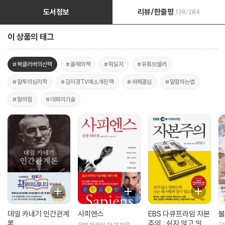
도서정보
리뷰/한줄평
138/284
이 상품의 태그
#북클러버의선택
#올해의책
#뭐읽지
#유튜브셀러
#말투의심리학
#김미경TV에소개된책
#새해결심
#말잘하는법
#말의힘
#대화의기술
데일 카네기 인간관계
사피엔스
EBS 다큐프라임 자본
불
론
주의 : 쉬지 않고 일하