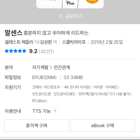
공유하기
말센스
흥분하지 않고 우아하게 리드하는
셀레스트 헤들리
저/
김성환
역
스몰빅라이프
2019년 2월 25일
9.2
리뷰 총점
(422건)
분야
자기계발
>
인간관계
파일정보
EPUB(DRM)
33.34MB
지원기기
크레마
PC(윈도우 - 4K 모니터 미지원)
아이폰
아이패드
안드로이드폰
안드로이드패드
전자책단말기(저사양 기기 사용 불가)
PC(Mac)
이용안내
TTS 가능
종이책 구매
eBook 구매