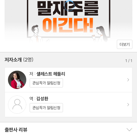
행지는 어디인지, 어떤 영화를 재미있게 봤고, 어떤 가수를 좋아하는
지, 제일 하고 싶은 것은 무엇이며, 가장 하기 싫은 것은 무엇인지.
상대에 대한 호기심의 표출은, 내가 상대를 사랑하고 있다는 가장 큰
증거다.
더보기
<말센스 04> 대충 아는 것을 잘 아는 척하지 않는다
저자소개
(2명)
가 보지도 않은 여행지를 가 본 것처럼 말하지 말고, 보지 않은 영화
1
/
1
를 본 것처럼 말하지 말라. 그 아는 척이 상대를 곤경에 빠트릴 수도
저 :
셀레스트 헤들리
있다. 모르는 것은 부끄러운 것이 아니다. 진짜로 부끄러운 것은 모
이동
관심작가 알림신청
르는 것을 아는 척하는 것이다.
역 :
김성환
이동
<말센스 05> 귀가 아닌 마음으로 듣는다
관심작가 알림신청
진정한 듣기는 ‘수동적’이 아닌 ‘능동적’이어야 한다. 수동적인 듣기
란 단순히 상대의 말에 응답하기 위해 듣는 것이고, 능동적인 듣기란
출판사 리뷰
출판사 리뷰 보이기/감추기
상대의 입장을 이해하기 위해 듣는 것이다. 상대의 말뿐 아니라 그의