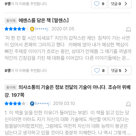
9명
이 이 리뷰를 추천합니다.
9
댓글
0
공감
이 되지 않았다.공감이 잘 안되는 예화들과 더불
<말센스 08> 머릿속의 생각은 그대로 흘려보낸다
리뷰제목
대화를 하는 동안 우리는 계속해서 다른 생각에 사로잡힌다. ‘나라면
에센스를 담은 책 [말센스]
종이책
이랬을 텐데’, ‘그땐 이랬어야지’, ‘왜 그런 생각을 고집할까’, 이런 식
YES마니아 : 골드
l*****j
2020.01.05
평점10점
|
|
으로 계속 생각하는 것이다. 이것은 결국 상대의 말에 내 얘기를 끼
'차 한 잔 할 시간 되세요?' 지인의 갑작스런 제안. 짐작이 가는 사연
워넣고 싶은 본능이다. 그 본능을 흘려보내라. 그래야 진정한 대화가
이 있어서 흔쾌히 그러자고 했다. 카페에 앉아 내가 예상한 핵심이
빠진 주제로 이야기가 흐르는 동안, 상대가 언제쯤 그 얘기를 꺼낼까
가능하다.
약간의 긴장감을 가진 채 대화를 이어갔다. 다른 이야기들에는 온전
히 집중을 하지 못했지만 다소 과장되게 상대의 말에 호응 하며 그런
<말센스 09> 좋은 말도 되풀이하면 나쁜 말이 된다
8명
이 이 리뷰를 추천합니다.
8
댓글
5
공감
내색을 안하려고 노력했다. 다소 대화가
상대가 어떤 실수를 하면 우리는 그가 똑같은 실수를 되풀이하지 않
리뷰제목
의사소통의 기술은 정보 전달의 기술이 아니다. 조슈아 위베
종이책
을까 불안하다. 그래서 그 실수에 대해 무의식적으로 반복해서 지적
강. 197쪽
한다. 하지만 아무리 옳은 말이라도 여러 차례 되풀이하면 반감이 생
YES마니아 : 플래티넘
h*****j
2019.03.10
평점8점
|
|
기는 역효과만 날 뿐이다. 실수는 지적해야 한다. 단, 딱 한 번만!
1. 이 책을 읽을 만한 이유(가 들어있는 부분) 이 책을 읽고 있는 당
신이라면 아마도 자기 자신의 대화 기술에도 개선할 여지가 있다는
<말센스 10> 이 얘기에서 저 얘기로 건너뛰지 않는다
점을알아차렸겠지만, 그럼에도 여전히 자신의 대화 능력이 평균은
넘는다고 생각하고 있을 것이다.충분히 이해한다. 나 역시 그렇게 생
우리는 대화 중에 인터넷의 링크를 누르듯 이리저리 대화의 주제를