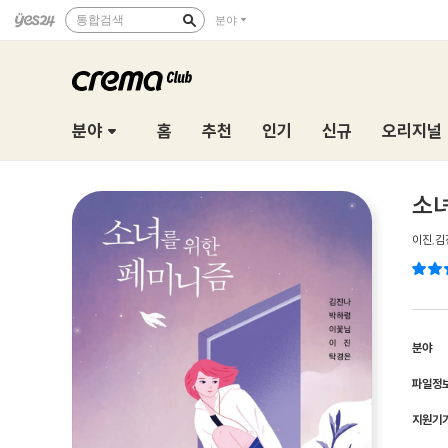
통합검색
분야
분야
홈
추천
인기
신규
오리지널
소
이진
,
김
분야
파일정
지원기