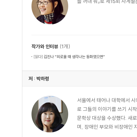
를 꺼내 줘』로 제15회 사계
(1개)
작가와 인터뷰
[읽다]
김진나 “외로울 때 생각나는 동화였으면”
저 : 박하령
서울에서 태어나 대학에서 사회
로 그들의 이야기를 쓰기 시작했
문학상 대상을 수상했다. 새로
며, 장애인 부모와 비장애인 자