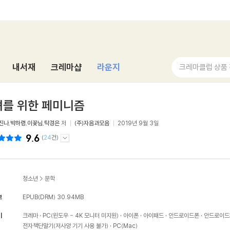
내서재
크레마샵
라운지
크레마클럽 상품
녀를 위한 페미니즘
진나
,
박하령
,
이꽃님
,
탁경은
저
(주)자음과모음
2019년 9월 3일
9.6
(
24
건)
청소년
>
문학
보
EPUB(DRM)
30.94MB
기
크레마
PC(윈도우 - 4K 모니터 미지원)
아이폰
아이패드
안드로이드폰
안드로이드
전자책단말기(저사양 기기 사용 불가)
PC(Mac)