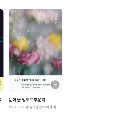
0
눈이 올 정도로 추운지
제시카 아우 저/김화진 글/이예원 역
신수원,김소윤,김정원,김민아,서주희,이슬아,김광희,성해나,이유경,이항로,정재희,이혜재,최준영,장