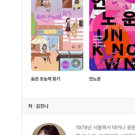
숨은 초능력 찾기
언노운
저 : 김진나
1979년 서울에서 태어나 광