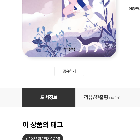
이용안
공유하기
소녀를 위한 페미니즘
도서정보
리뷰/한줄평
(10/
14
)
이 상품의 태그
#2023젊은작가TOP5