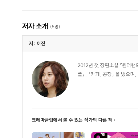
저자 소개
(5명)
저 : 이진
2012년 첫 장편소설 『원더
플』 , 『카페, 공장』 을 냈으
크레마클럽에서 볼 수 있는 작가의 다른 책