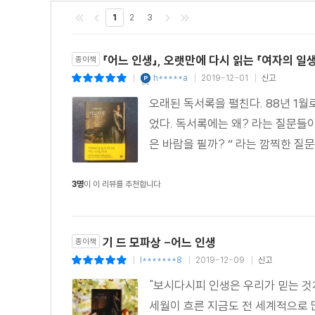
1
2
3
『여자의 일생』이 아니라 『어느 인생』을 읽는다면,
단지 한 여자의 불행한 삶이 아니라 우리 모두의 인생을 
「어느 인생」, 오랫만에 다시 읽는 「여자의 일생
종이책
h*****a
2019-12-01
신고
|
|
|
“혜성처럼 문학의 삶에 들어와 벼락처럼 떠난” 모파상은 
오래된 독서록을 펼친다. 88년 1월
전신마비증세 등의 지독한 고통을 겪으면서도 집요할 정도
었다. 독서록에는 왜? 라는 질문들
걸으려는 이들은 모파상을 피해 돌아가거나 다른 길로 
은 바람을 필까? “ 라는 깜찍한 질문
본능적으로 삶의 세밀한 디테일을 발견해 내는 경이로운
걸맞게 100년이 훌쩍 지난 지금에 읽어도 그의 작품은 
3명
이 이 리뷰를 추천합니다.
모파상의 첫 장편소설 『여자의 일생』에 덧붙은 부제는 ‘
읽힌다. 그러니까 흔히들 말하듯이, 이 작품에서 19세기
것이다. 이 소설이 특정 시대 여성의 사회적 조건이 아니
기 드 모파상 -어느 인생
종이책
이 여자의 일생을’이라기보다는, ‘보라, 이것이 인생이다’
l*******8
2019-12-09
신고
|
|
|
모파상은 자신이 창조한 세계 속 인물들을 가만히 응시한
"보시다시피 인생은 우리가 믿는 것처럼
것은 인간의 낮과 밤을 관찰하는 것과도 같다. 인간이 어
세월이 흐른 지금도 전 세계적으로 