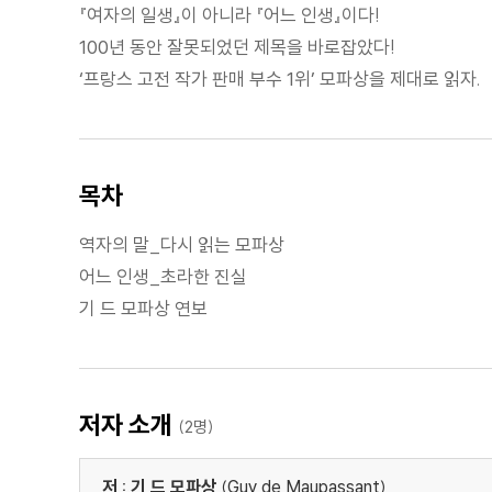
『여자의 일생』이 아니라 『어느 인생』이다!
100년 동안 잘못되었던 제목을 바로잡았다!
‘프랑스 고전 작가 판매 부수 1위’ 모파상을 제대로 읽자.
목차
역자의 말_다시 읽는 모파상
어느 인생_초라한 진실
기 드 모파상 연보
저자 소개
(2명)
저 : 기 드 모파상
(Guy de Maupassant)