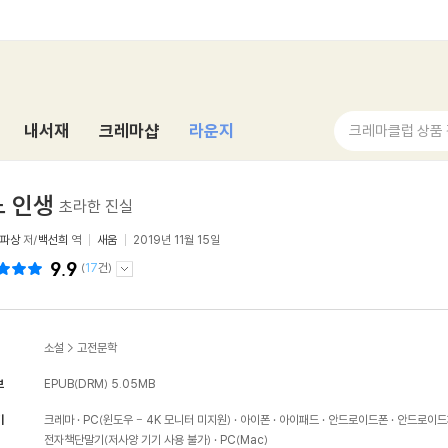
내서재
크레마샵
라운지
크레마클럽 상품
 인생
초라한 진실
모파상
저/
백선희
역
새움
2019년 11월 15일
9.9
(
17
건)
소설
>
고전문학
보
EPUB(DRM)
5.05MB
기
크레마
PC(윈도우 - 4K 모니터 미지원)
아이폰
아이패드
안드로이드폰
안드로이드
전자책단말기(저사양 기기 사용 불가)
PC(Mac)