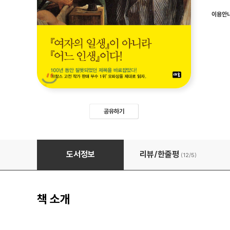
이용안
공유하기
어느 인생
도서정보
리뷰/한줄평
(12/
5
)
책 소개