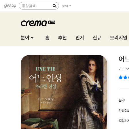
통합검색
분야
분야
홈
추천
인기
신규
오리지널
어느
기 드 
분야
파일정
지원기