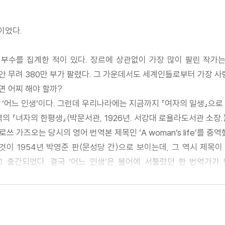
이었다.
 부수를 집계한 적이 있다. 장르에 상관없이 가장 많이 팔린 작가
동안 무려 380만 부가 팔렸다. 그 가운데서도 세계인들로부터 가장 사
면 어찌 해야 할까?
’, 즉 ‘어느 인생’이다. 그런데 우리나라에는 지금까지 『여자의 일생』
번역의 『녀자의 한평생』(박문서관, 1926년. 서강대 로욜라도서관 소장
쓰 가즈오는 당시의 영어 번역본 제목인 ‘A woman’s life’를 중
이 1954년 박영준 판(문성당 간)으로 보이는데, 그 역시 제목이
고 출간되었다. 결국 ‘어느 인생’은 불어에 서툴렀던 한 번역가가
옮길지가 가장 큰 고민거리였다고 한다. 실제로 이미 화석처럼 굳어
어 있지도 않거니와 내용면에서도 ‘한평생’과는 거리가 멀었기에 결국 