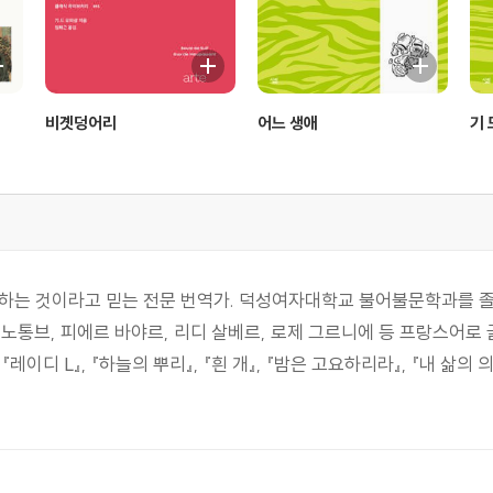
비곗덩어리
어느 생애
기 
 하는 것이라고 믿는 전문 번역가. 덕성여자대학교 불어불문학과를
리 노통브, 피에르 바야르, 리디 살베르, 로제 그르니에 등 프랑스어로
이디 L』, 『하늘의 뿌리』, 『흰 개』, 『밤은 고요하리라』, 『내 삶의 