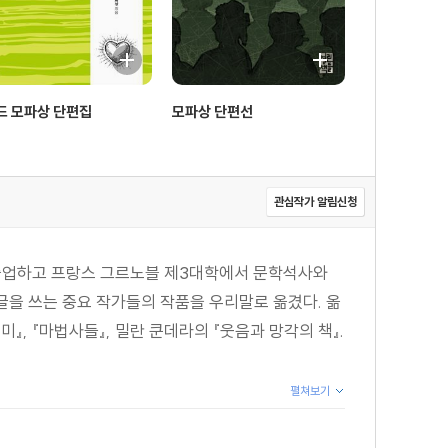
드 모파상 단편집
모파상 단편선
관심작가 알림신청
 졸업하고 프랑스 그르노블 제3대학에서 문학석사와
 글을 쓰는 중요 작가들의 작품을 우리말로 옮겼다. 옮
의미』, 『마법사들』, 밀란 쿤데라의 『웃음과 망각의 책』.
펼쳐보기