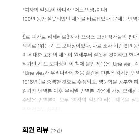
『여자의 일생』이 아니라 『어느 인생』이다!
100년 동안 잘못되었던 제목을 바로잡았다! 문제는 번역
《르 피가로 리테레르》지가 프랑스 고전 작가들의 판매
의외로 1위는 기 드 모파상이었다. 자료 조사 기간 8년 
이 위대한 고전의 제목이 원래부터 잘못된 것이라고 한다
작가인 기 드 모파상이 이 책에 붙인 제목은 ‘Une vie
『Une vie』가 우리나라에 처음 출간된 판본은 김기진 
1916년.)을 중역한 것으로 추정되고, 영문학을 공부한 히로
김기진 번역본 이후 우리말 번역본 가운데 가장 오래된 것
수많은 번역본이 모두 ‘여자의 일생’이라는 제목을 달
이어져왔던 셈이다.
이 작품을 새롭게 번역하면서 역자는 이 제목을 어떻게 
아니었기 때문이다. 그러나 저 속에 ‘여자’라는 말은 들
회원 리뷰
(12건)