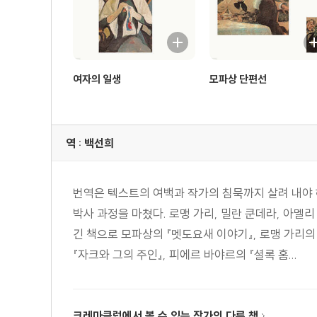
여자의 일생
모파상 단편선
역 : 백선희
번역은 텍스트의 여백과 작가의 침묵까지 살려 내야
박사 과정을 마쳤다. 로맹 가리, 밀란 쿤데라, 아멜
긴 책으로 모파상의 『멧도요새 이야기』, 로맹 가리의 『레
『자크와 그의 주인』, 피에르 바야르의 『셜록 홈...
크레마클럽에서 볼 수 있는 작가의 다른 책