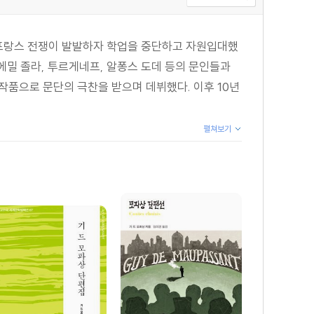
-프랑스 전쟁이 발발하자 학업을 중단하고 자원입대했
에밀 졸라, 투르게네프, 알퐁스 도데 등의 문인들과
 작품으로 문단의 극찬을 받으며 데뷔했다. 이후 10년
펼쳐보기