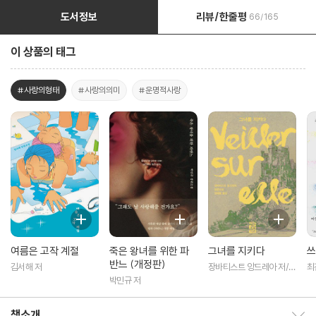
도서정보
리뷰/한줄평
66/165
이 상품의 태그
#사랑의형태
#사랑의의미
#운명적사랑
여름은 고작 계절
죽은 왕녀를 위한 파
그녀를 지키다
쓰
반느 (개정판)
김서해 저
장바티스트 앙드레아 저/정
최
혜용 역
박민규 저
책소개
책소개 보이기/감추기