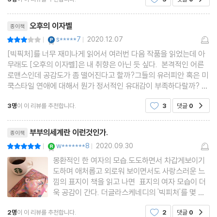
랑스 한복판에서 이자벨의 삶을 훔쳐본 느낌이예요^^
리뷰제목
오후의 이자벨
종이책
YES마니아 : 플래티넘
s*****7
2020.12.07
평점6점
|
|
[빅픽처]를 너무 재미나게 읽어서 여러번 다음 작품을 읽었는데 아
무래도 [오후의 이자벨]은 내 취향은 아닌 듯 싶다. 본격적인 어른
로맨스인데 공감도가 좀 떨어진다고 할까?그들의 유러피안 혹은 미
쿡스타일 연애에 대해서 뭔가 정서적인 유대감이 부족하다랄까? 그
들이 젊었을 적이 70년대 였음에도 불구하고 공감이 안가는 것은
3명
이 이 리뷰를 추천합니다.
3
댓글
0
공감
시대적이라기 보다 문화적 차이가 아닌가 싶다. 그
리뷰제목
부부의세계란 이런것인가.
종이책
YES마니아 : 로얄
w*******8
2020.09.30
평점10점
|
|
몽환적인 한 여자의 모습.도도하면서 차갑게보이기
도하며 애처롭고 외로워 보이면서도 사랑스러운 느
낌의 표지이 책을 읽고 나면 표지의 여자 모습이 더
욱 공감이 간다. 더글라스케네디의 '빅피처'를 몇 년
전에 재미있게 읽었다.인물의 표정과 행동에 대한 섬
2명
이 이 리뷰를 추천합니다.
2
댓글
0
공감
세한 묘사와 디테일함들.배경, 장소, 하나하나 자세