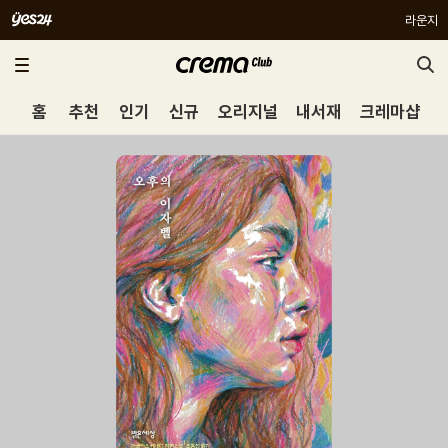
라운지
홈
추천
인기
신규
오리지널
내서재
크레마샵