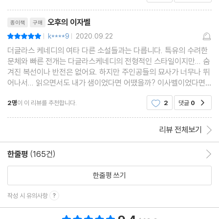
하게 묘사하면서도 빠르고 시원시원한 전개가 책 속
리뷰제목
으로 빠져들게 만들었
오후의 이자벨
종이책
구매
k****9
2020.09.22
평점10점
|
|
더글라스 케네디의 여타 다른 소설들과는 다릅니다. 특유의 수려한
문체와 빠른 전개는 다글라스케네디의 전형적인 스타일이지만... 숨
겨진 복선이나 반전은 없어요. 하지만 주인공들의 묘사가 너무나 뛰
어나서... 읽으면서도 내가 샘이었다면 어땠을까? 이사벨이었다면
어땠을까? 반대의 입장이었으면 어땠을까.. 하는 몰입감이 장난이
2명
이 이 리뷰를 추천합니다.
2
댓글
0
공감
아니네요... 유치한 사랑 이야기라고 치부하기에
리뷰 전체보기
한줄평
(165건)
한줄평 이동
한줄평 쓰기
작성 시 유의사항
총 평점 9.4점