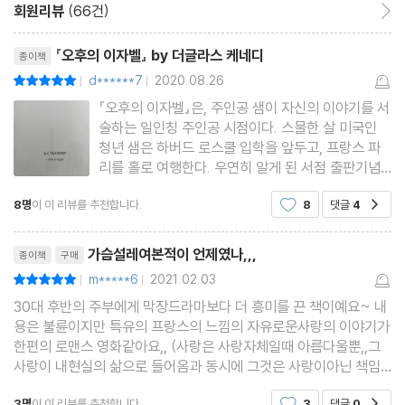
회원리뷰
(66건)
회원리뷰 이동
우리 관계를 사람들 앞에 당당히 드러내지 못하고 항상 은밀해야 하
리뷰제목
기에 늘 절실하고 격렬했다.’라는 말이 적절해보이지만 딱히 그런 부
『오후의 이자벨』 by 더글라스 케네디
종이책
분만으로 설명할 수 없는 사랑 이야기가 펼쳐진다.
d******7
2020.08.26
평점10점
|
|
『오후의 이자벨』은, 주인공 샘이 자신의 이야기를 서
술하는 일인칭 주인공 시점이다. 스물한 살 미국인
청년 샘은 하버드 로스쿨 입학을 앞두고, 프랑스 파
리를 홀로 여행한다. 우연히 알게 된 서점 출판기념
회에서 풍성한 붉은 머리, 투명하고 영리하며 관찰력
8명
이 이 리뷰를 추천합니다.
8
댓글
4
공감
이 뛰어나 보이는 짙은 녹색 눈, 낭랑하고 나직하며
유혹하는 것 같은 목소리, 온화하고 편안한 인상에
리뷰제목
주근깨 있는 얼굴
가슴설레여본적이 언제였나,,,
종이책
구매
m*****6
2021.02.03
평점10점
|
|
30대 후반의 주부에게 막장드라마보다 더 흥미를 끈 책이예요~ 내
용은 불륜이지만 특유의 프랑스의 느낌의 자유로운사랑의 이야기가
한편의 로맨스 영화같아요,, (사랑은 사랑자체일때 아름다울뿐,,그
사랑이 내현실의 삶으로 들어옴과 동시에 그것은 사랑이아닌 책임
이다,,) 라는 한줄평을 하고싶네요 책읽는 내내 대리만족을 하며 프
3명
이 이 리뷰를 추천합니다.
3
댓글
0
공감