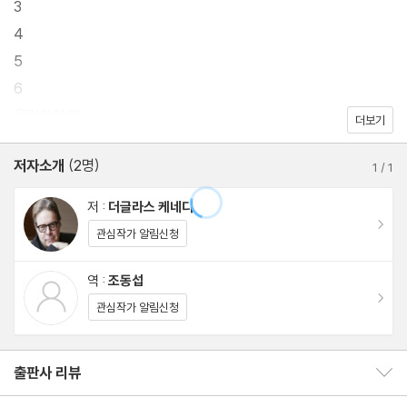
3
다.
4
5
6
옮긴이의 말
더보기
『오후의 이자벨』은 우리가 삶을 통해 만나게 되는 사랑에 대해 매우
솔직하고 파격적인 메시지를 던지는 소설이다. 이 소설의 주인공 이
저자소개
(2명)
1
/
1
자벨은 번역 일을 하는 프랑스의 기혼 여성이고, 샘은 로스쿨 입학을
저 :
더글라스 케네디
앞두고 파리에 여행 온 대학생이다. 기혼 여성과 여행자인 대학생의
이동
관심작가 알림신청
만남이라면 단발성으로 끝나게 되리라 예상하기 쉽지만 두 사람 관
계는 샘이 다른 여성을 만나 결혼한 이후로도 오랫동안 계속 이어지
역 :
조동섭
게 된다. 이 소설은 대서양을 사이에 둔 미국 남자 샘과 프랑스 여자
이동
관심작가 알림신청
이자벨이 오랜 세월 동안 어떻게 사랑을 이어가는지 다루는 한편 가
정에서 벌어지는 다양한 문제들을 매우 설득력 있게 그리고 있다. 흔
출판사 리뷰
출판사 리뷰 보이기/감추기
히 ‘외도’ 혹은 ‘불륜’으로 치부되는 관계지만 샘과 이자벨은 평생 그
사랑을 놓을 수 없다. 본문 중에 나오는 ‘우리가 매일 만날 수 없고,