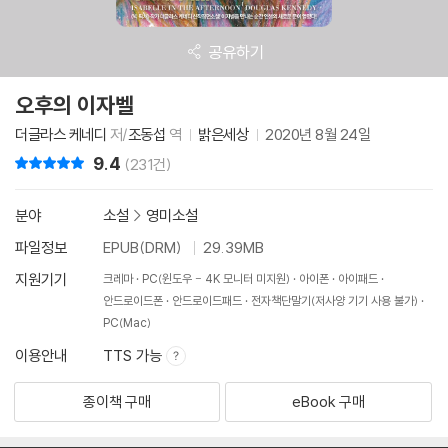
공유하기
오후의 이자벨
더글라스 케네디
저/
조동섭
역
밝은세상
2020년 8월 24일
9.4
리뷰 총점
(231건)
분야
소설
>
영미소설
파일정보
EPUB(DRM)
29.39MB
지원기기
크레마
PC(윈도우 - 4K 모니터 미지원)
아이폰
아이패드
안드로이드폰
안드로이드패드
전자책단말기(저사양 기기 사용 불가)
PC(Mac)
이용안내
TTS 가능
종이책 구매
eBook 구매