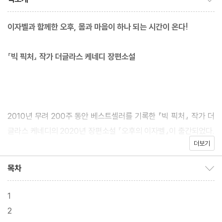
이자벨과 함께한 오후, 몸과 마음이 하나 되는 시간이 온다!
『빅 픽처』 작가 더글라스 케네디 장편소설
2010년 무려 200주 동안 베스트셀러를 기록한 『빅 픽처』 작가 더
글라스 케네디의 2020년 장편소설 『오후의 이자벨』이 출간되었다.
더보기
더글라스 케네디는 뉴욕 맨해튼 출신으로 프랑스 파리, 영국 런던,
호주 멜버른, 아일랜드 더블린, 몰타 섬 등지에서 지내는 한편 60여
목차
목차 보이기/감추기
개국을 여행하며 쌓은 풍부한 경험을 바탕으로 왕성한 창작활동을
펼치고 있다. 그의 소설은 생생하고 치밀한 묘사, 독특하고 매력적인
1
인물들, 통찰력과 지성이 돋보이는 이야기, 스피디한 전개, 의표를
2
찌르는 반전으로 독자들을 사로잡으며 책에서 손을 놓을 수 없게 한