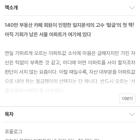
책소개
책소개 보이기/감추기
140만 부동산 카페 회원이 인정한 입지분석의 고수 ‘탑곰’의 첫 책!
아직 기회가 남은 서울 아파트가 여기에 있다
연일 가파르게 오르는 아파트값 소식에 마음은 급해지지만 가진 자
산은 턱없이 부족한 것 같고, 어디에 어떤 아파트를 사야 할지조차
판단이 서지 않는 요즘이다. 이럴 때일수록, 자산 대부분을 아파트값
으로 내야 하는 월급쟁이의 선택지는 단 하나다. 반드시 오르는 ‘서
울의 알짜 아파트’를 사야 한다.
더보기
《서울 아파트 황금 지도》는 그런 점에서 매우 가치 있는 내 집 마련
목차
목차 보이기/감추기
입문서이자 친절한 부동산 투자 가이드이다. 네이버 ‘부동산 스터디’
카페 140만 회원이 인정하는 입지분석의 고수 ‘탑곰’이 심혈을 기울
프롤로그
여 완성한 이 책은 서울의 5개 ‘황금 입지’를 기준으로, 지금 주목해