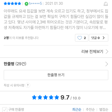
[서초구] 한강변 재건축, 최고급 주거지의 재탄생
YES마니아 : 로얄
h*****5
2021.01.30
평점10점
|
|
[송파구] 엘리트레파에서 헬리오시티까지, 꿈의 아파트촌
아무래도 요새 집값을 보면 계속 오르고 있기도 하고, 정부에서도 집
값을 규제하고 있는 걸 보면 확실히 구하기 힘들다란 실감이 많이 들
[용산구] 서울의 중심부, 그 가치를 찾아가는 지역
고 있다. 몇년 사이에 2,3배 뛰어오르는 것은 기본이고, 속된말로 평
[tip] 절대 실패하지 않는 아파트 매수의 원칙
생 저축에도 자가를 마련하기 힘들다란 얘기가 많이 나오기에 부동
산에 대한 부분은 아무래도 많이 걱정할 부분이기도 하다. 한편으론
2명
이 이 리뷰를 추천합니다.
2
댓글
0
공감
나도 언젠간 집을 구해야할 입장이기에 요새
리뷰 전체보기
한줄평
(29건)
한줄평 이동
한줄평 쓰기
작성 시 유의사항
9.7
총 평점 9.7점
/ 10.0
구매 한줄평
최근순
추천순
별점순