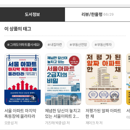
도서정보
리뷰/한줄평
66/29
이 상품의 태그
#그래도아파트를사세요!
#내집마련
#부동산전망
#부동산투자
서울 아파트 마지막
체념한 당신이 놓치고
저평가된 알짜 아파트
서
폭등장에 올라타라
있는 서울아파트 2급
한 채
이
지의 비밀
오윤섭 저
가즈하(박광섭) 저
제이크 차 저