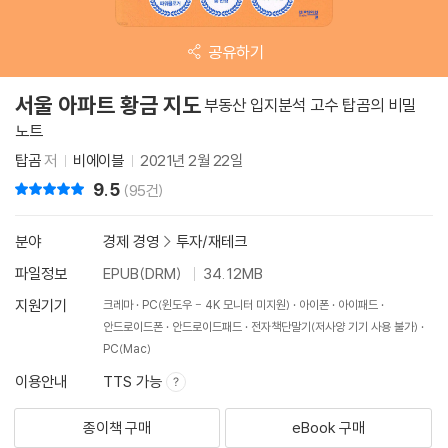
공유하기
서울 아파트 황금 지도
부동산 입지분석 고수 탑곰의 비밀
노트
탑곰
저
비에이블
2021년 2월 22일
9.5
리뷰 총점
(95건)
분야
경제 경영
>
투자/재테크
파일정보
EPUB(DRM)
34.12MB
지원기기
크레마
PC(윈도우 - 4K 모니터 미지원)
아이폰
아이패드
안드로이드폰
안드로이드패드
전자책단말기(저사양 기기 사용 불가)
PC(Mac)
이용안내
TTS 가능
종이책 구매
eBook 구매