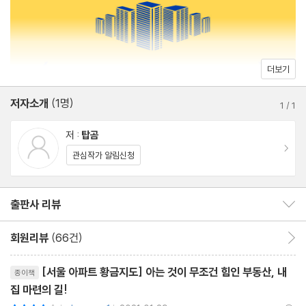
자산별 부동산 투자 방법과 투자 지역
- 자산 1억 미만 | 자산 1억 이상~3억 미만 | 자산 3억 이상~6억 미
만
- 자산 6억 이상~9억 미만 | 자산 9억 이상~12억 미만 | 자산 12
더보기
억 이상~15억 미만
저자소개
(1명)
- 자산 15억 이상~20억 미만 | 자산 20억 이상
1
/
1
그렇다면 어떤 아파트를 사야 할까
저 :
탑곰
- 호재 많은 곳 vs 입지가 좋은 곳 | 신축 vs 재건축
이동
관심작가 알림신청
- 빌라촌의 신축 나 홀로 아파트 vs 아파트촌의 구축 나 홀로 아파
트 | 주상복합 vs 아파트
출판사 리뷰
출판사 리뷰 보이기/감추기
- 신축 많은 곳의 구축 아파트 vs 구축 많은 곳의 신축 아파트 | 남
편의 선택 vs 아내의 선택
회원리뷰
(66건)
회원리뷰 이동
인서울 청약 당첨을 위한 전략
리뷰제목
[tip] 대출을 현명하게 이용하는 법
[서울 아파트 황금지도] 아는 것이 무조건 힘인 부동산, 내
종이책
집 마련의 길!
매수의 골든타임은 바로 지금
평점8점