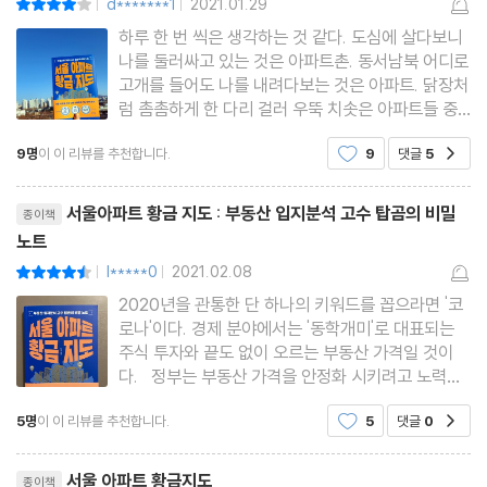
d*******1
2021.01.29
|
|
하루 한 번 씩은 생각하는 것 같다. 도심에 살다보니
PART 3.
나를 둘러싸고 있는 것은 아파트촌. 동서남북 어디로
반드시 사야 할 서울 아파트가 있다
고개를 들어도 나를 내려다보는 것은 아파트. 닭장처
서울 아파트는 결국, 입지 서열순으로 오른다
럼 촘촘하게 한 다리 걸러 우뚝 치솟은 아파트들 중
에 어째서 어떻게 도대체 왜 내 집은 없는 걸까. 한국
[tip] 투기지역, 투기과열지구, 조정대상지역 완벽 분석
9명
이 이 리뷰를 추천합니다.
9
댓글
5
공감
문화상 집 = 아파트, 를 뜻하다 보니 내 명의의 아파
트 한 채 가지면 제법 성공한 인생에 속할 것이다. 집
리뷰제목
황금 입지 1. 가성비 주거단지의 환골탈태
값이 안정화된
서울아파트 황금 지도 : 부동산 입지분석 고수 탑곰의 비밀
종이책
[관악구] 들어서는 경전철만 3개, 호재의 연속
노트
[은평구] 광화문·강남 직장인의 가성비 최강 주거환경
l*****0
2021.02.08
평점9점
|
|
[구로구] 서울의 사통팔달, 천지개벽의 주인공
2020년을 관통한 단 하나의 키워드를 꼽으라면 '코
로나'이다. 경제 분야에서는 '동학개미'로 대표되는
[금천구] 경기도보다 저렴했던 서울 집값 꼴찌의 반란
주식 투자와 끝도 없이 오르는 부동산 가격일 것이
다. 정부는 부동산 가격을 안정화 시키려고 노력중
황금 입지 2. 뉴타운, 일자리, 교통 호재의 조화
이고, 투기꾼들은 마지막 실주택 수요자들인 2,30대
5명
이 이 리뷰를 추천합니다.
5
댓글
0
공감
들의 영끌까지 동원하고 있다. 지금의 부동산 가격이
[서대문구] 전통의 대학가에서 상암·공덕 직주 근접 중심지로
정상적인가, 그렇지 않은가에 대해 말할 실력은 없
리뷰제목
[강서구] 장화 신고 들어가서 구두 신고 나올 대변혁지
다. 다만 자본주의
서울 아파트 황금지도
종이책