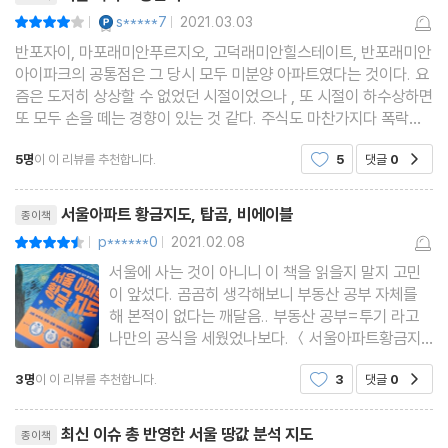
[동대문구] 강북을 넘어 대한민국 교통의 중심지를 향해
YES마니아 : 플래티넘
s*****7
2021.03.03
평점8점
|
|
반포자이, 마포래미안푸르지오, 고덕래미안힐스테이트, 반포래미안
황금 입지 3. 2030년 서울의 주요 도심으로 등극
아이파크의 공통점은 그 당시 모두 미분양 아파트였다는 것이다. 요
즘은 도저히 상상할 수 없었던 시절이었으나 , 또 시절이 하수상하면
[강동구] 350여 개 기업과 신축 대단지 2만 세대 입주
또 모두 손을 떼는 경향이 있는 것 같다. 주식도 마찬가지다 폭락하
[동작구] 서부선과 뉴타운, 행정타운이 이끄는 변화
면 모두 관망한다. 물론 있으신 분들은 그럴 때 줍줍해서 상승기에
[영등포구] 서울 3대 도심으로 입지를 굳힐 신(新) 주거지역
5명
이 이 리뷰를 추천합니다.
5
댓글
0
공감
어마무시한 수익을 거둔다지만 말이다. 그래
리뷰제목
서울아파트 황금지도, 탑곰, 비에이블
종이책
황금 입지 4. 전통 학군지와 신흥 학원가의 만남
p******0
2021.02.08
평점9점
|
|
[광진구] 변하지 않는 한강변의 가치, 그 이상을 꿈꾸는 지역
서울에 사는 것이 아니니 이 책을 읽을지 말지 고민
[성동구] 뉴욕 맨해튼 부럽지 않은, 숲과 한강을 모두 가진 곳
이 앞섰다. 곰곰히 생각해보니 부동산 공부 자체를
[마포구] 이제는 학군마저 생기고 있는 강북 최고의 직주 근접지
해 본적이 없다는 깨달음.. 부동산 공부=투기 라고
나만의 공식을 세웠었나보다. ＜서울아파트황금지
[양천구] 굳이 대치동에 살 필요가 없는 이유, 최강의 학군
도＞의 저자 탐곰님의 말처럼 p.5 공부를 하는 것은
3명
이 이 리뷰를 추천합니다.
3
댓글
0
공감
그것이 부로 연결되지 않더라도, 인간의 삶에 있어
황금 입지 5. 모두가 꿈꾸는 대한민국의 최상급지
꼭 필요한 태도 인데 말이다. 그 공부의 결과 노후가
리뷰제목
보장되고 심지어 가
[강남구] 앞으로도 대한민국의 영원한 중심이 될 지역
최신 이슈 총 반영한 서울 땅값 분석 지도
종이책