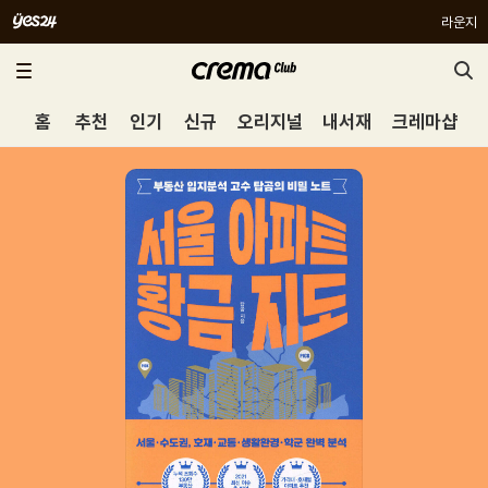
라운지
홈
추천
인기
신규
오리지널
내서재
크레마샵