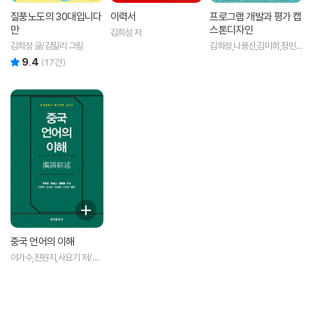
질풍노도의 30대입니다
이력서
프로그램 개발과 평가 캡
만
스톤디자인
김희성 저
김희성 글/김밀리 그림
김희성,나용선,김미희,정민
아 저
9.4
리뷰 총점
(
17
건)
중국 언어의 이해
이가수,진원지,사요기 저/박
찬욱,김희성,김승현,신근영
공역