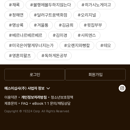
#채록
#불행에몰두하지않는다
#히가시노게이고
#정해연
#달러구트꿈백화점
#오리지널
#명상록
#겨울통
#김금희
#윗집부부
#베르나르베르베르
#김미경
#사피엔스
#미국은어떻게무너지는가
#오렌지와빵칼
#테오
#영혼의왈츠
#독하게돈공부
로그인
회원가입
예스이십사(주) 사업자 정보
이용약관
개인정보처리방침
청소년보호정책
제휴문의
FAQ
eBook 1:1 문의/채팅상담
Copyright © YES24 Corp. All Rights Reserved.