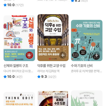
8.2
(
5
건)
희성 공역
10.0
리뷰 총점
(
17
건)
신체와 질병의 구조
덕후를 위한 교양 수업
수와 기호의 신비
다나카 후미히코 감수/윤관
라이브 저/김희성 역
혼마루 료 저/박영훈 편역/김
현 편역/김희성 역
희성 역
10.0
9.3
리뷰 총점
리뷰 총점
(
4
건)
(
32
건)