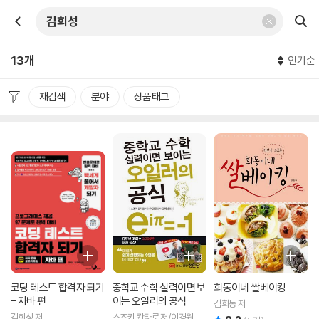
13개
인기순
재검색
분야
상품태그
코딩 테스트 합격자 되기
중학교 수학 실력이면 보
희동이네 쌀베이킹
- 자바 편
이는 오일러의 공식
김희동 저
김희성 저
스즈키 칸타로 저/이경원,김
리뷰 총점