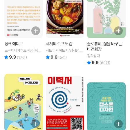
싱크 에디트
세계의 수프 도감
슬로뷰티, 삶을 바꾸는
비건화장
노구치 타카히토 저/김희성
사토 마사히토 저/김세한 감
역
수/김희성 역
김희성 저
9.3
9.6
리뷰 총점
리뷰 총점
(
17
건)
(
5
건)
9.9
리뷰 총점
(
60
건)