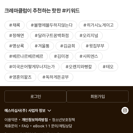
크레마클럽이 추천하는 핫한 #키워드
#채록
#불행에몰두하지않는다
#히가시노게이고
#정해연
#달러구트꿈백화점
#오리지널
#명상록
#겨울통
#김금희
#윗집부부
#베르나르베르베르
#김미경
#사피엔스
#미국은어떻게무너지는가
#오렌지와빵칼
#테오
#영혼의왈츠
#독하게돈공부
로그인
회원가입
예스이십사(주) 사업자 정보
이용약관
개인정보처리방침
청소년보호정책
제휴문의
FAQ
eBook 1:1 문의/채팅상담