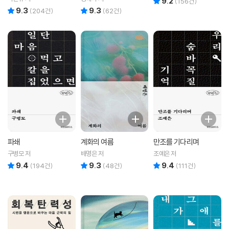
9.2
(
156
건)
9.3
9.3
리뷰 총점
리뷰 총점
(
204
건)
(
62
건)
파쇄
계화의 여름
만조를 기다리며
구병모 저
배명은 저
조예은 저
9.4
9.3
9.4
리뷰 총점
리뷰 총점
리뷰 총점
(
194
건)
(
48
건)
(
111
건)