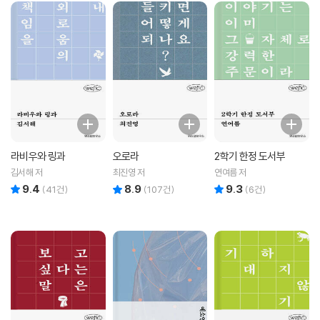
라비우와 링과
오로라
2학기 한정 도서부
김서해 저
최진영 저
연여름 저
9.4
8.9
9.3
리뷰 총점
리뷰 총점
리뷰 총점
(
41
건)
(
107
건)
(
6
건)