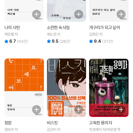
나의 사탄
소란한 속삭임
개구리가 되고 싶어
백은별 저
예소연 저
김화진 저
6.7
9.5
9.4
리뷰 총점
리뷰 총점
리뷰 총점
(
53
건)
(
28
건)
(
37
건)
창문
비스킷
고독한 용의자
정보라 저
김선미 저
찬호께이 저/허유영 역