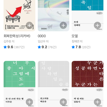
회복탄력성 (리커버)
0000
모델
김주환 저
임선우 저
정해연 저
9.6
9.2
7.8
리뷰 총점
리뷰 총점
리뷰 총점
(
367
건)
(
76
건)
(
20
건)