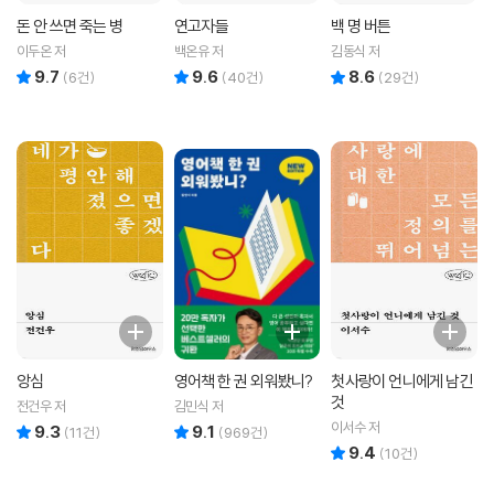
돈 안 쓰면 죽는 병
연고자들
백 명 버튼
이두온 저
백온유 저
김동식 저
9.7
9.6
8.6
리뷰 총점
리뷰 총점
리뷰 총점
(
6
건)
(
40
건)
(
29
건)
앙심
영어책 한 권 외워봤니?
첫사랑이 언니에게 남긴
것
전건우 저
김민식 저
이서수 저
9.3
9.1
리뷰 총점
리뷰 총점
(
11
건)
(
969
건)
9.4
리뷰 총점
(
10
건)