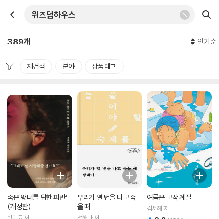
389개
인기순
재검색
분야
상품태그
죽은 왕녀를 위한 파반느
우리가 열 번을 나고 죽
여름은 고작 계절
(개정판)
을 때
김서해 저
박민규 저
성해나 저
리뷰 총점