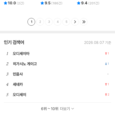
10.0
9.5
9.4
리뷰 총점
리뷰 총점
리뷰 총점
(
2
건)
(
186
건)
(
201
건)
1
2
3
4
5
인기 검색어
2026.08.07 기준
1
오디세이아
1
2
히가시노 게이고
1
3
민음사
4
세네카
1
5
오디세이
2
6위 ~ 10위
더보기