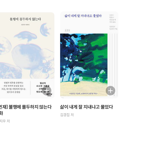
연재] 불행에 몰두하지 않는다
삶이 내게 잘 지내냐고 물었다
화
김경집 저
지우 저