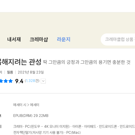
내서재
크레마샵
라운지
크레마클럽 상품
복해지려는 관성
딱 그만큼의 긍정과 그만큼의 용기면 충분한 것
저
필름
2021년 8월 23일
9.4
(
1,328
건)
에세이 시
>
에세이
보
EPUB(DRM)
29.22MB
기
크레마
PC(윈도우 - 4K 모니터 미지원)
아이폰
아이패드
안드로이드폰
안드로이드
전자책단말기(저사양 기기 사용 불가)
PC(Mac)