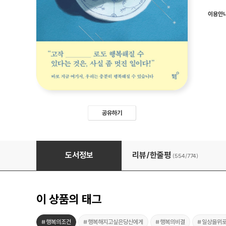
이용안
공유하기
행복해지려는 관성
도서정보
리뷰/한줄평
(554/
774
)
이 상품의 태그
#행복의조건
#행복해지고싶은당신에게
#행복의비결
#일상을위