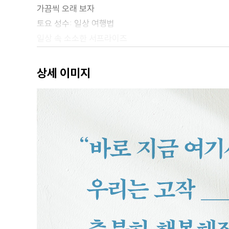
가끔씩 오래 보자
토요 성수: 일상 여행법
일상 속 소소한 서프라이즈
Free Internet 말고, Internet Free
To send, or not to send?
상세 이미지
막상 해 보니 ‘별거’인 것들
시간에도 여백이 필요하다
시작증후군 환자의 고백
일일 배우 학교에 다녀와서
있는 그대로의 내 얼굴을 사랑하는 법
추억에 안부를 묻는다
타인의 공간
어차피 헤어질 거라면
Part 2 정의하기 - 내 식대로의 행복