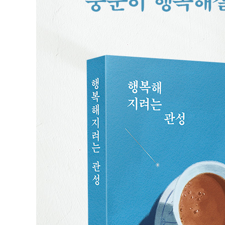
다시 쓰는 백문백답
당신을 정의하시오 (*200자 이내)
좋아하는 일, 잘하는 일, 돈 버는 일
그 많던 꿈들은 어디로 갔을까
MBTI 지표 너머 필요한 것은
‘○○척’의 힘
힙하지 않아도 괜찮아
혼밥은 죄가 없다
퇴사하면 행복할까
한 우물만 파야 할까
30대의 하루는 40대의 4.3일
그냥 내일 뛰면 안 되는 걸까
집밥 판타지
여행조차 잘해야 할까
임아, 갠지스를 건너시오
히말라야에서 만난 태초의 행복