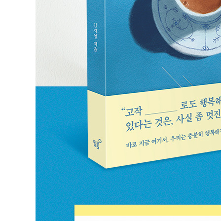
Part 3 유지하기 - 바로 지금 여기서 행복할 것
칼럼을 쓴다는 것
에고 서핑
버리기가 주는 위안
당신의 일상을 바로잡는 힘
달리기의 맛
달리기의 맛, 그 후
기록 병 환자의 고백
루틴의 힘
가을 경주, 작은 사치
바로 지금 여기
나의 첫 ‘혼소주’
서로에게 귀한 여행자이고 싶다
슬픔의 연대