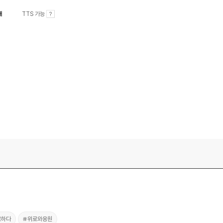
내
TTS 가능
로하다
#위로와응원