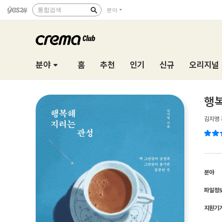
통합검색
분야
분야
홈
추천
인기
신규
오리지널
행
김지영
분야
파일정
지원기