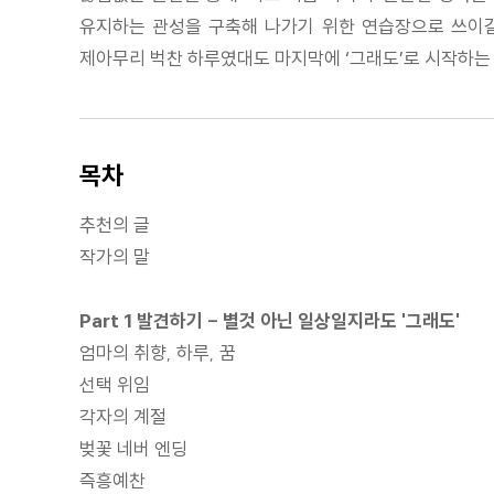
유지하는 관성을 구축해 나가기 위한 연습장으로 쓰이길
제아무리 벅찬 하루였대도 마지막에 ‘그래도’로 시작하는 
목차
추천의 글
작가의 말
Part 1 발견하기 - 별것 아닌 일상일지라도 '그래도'
엄마의 취향, 하루, 꿈
선택 위임
각자의 계절
벚꽃 네버 엔딩
즉흥예찬