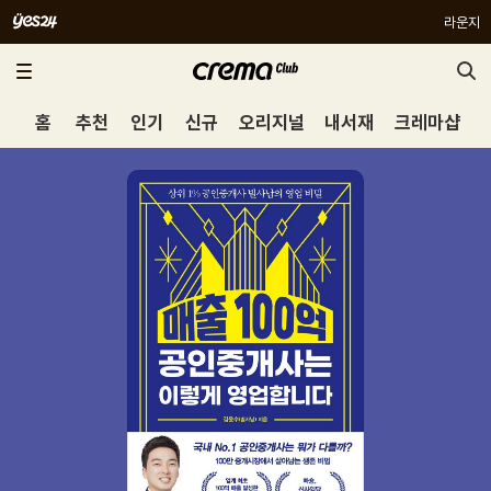
라운지
홈
추천
인기
신규
오리지널
내서재
크레마샵