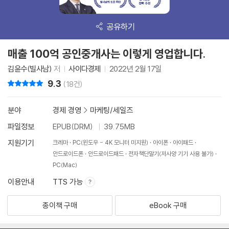
공유하기
매출 100억 공인중개사는 이렇게 영업합니다.
김윤수(빌사남)
저
사이다경제
2022년 2월 17일
9.3
리뷰 총점
(18건)
분야
경제 경영
>
마케팅/세일즈
파일정보
EPUB(DRM)
39.75MB
지원기기
크레마
PC(윈도우 - 4K 모니터 미지원)
아이폰
아이패드
안드로이드폰
안드로이드패드
전자책단말기(저사양 기기 사용 불가)
PC(Mac)
이용안내
TTS 가능
종이책 구매
eBook 구매