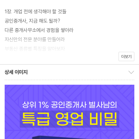
이제 막 공인중개사 자격증을 취득한 사람, 개업을 준비 중인 사람,
1장. 개업 전에 생각해야 할 것들
어떻게 영업해야 할지 막막한 사람 등 중개업에 종사하거나 관심 있
공인중개사, 지금 해도 될까?
는 사람이라면 꼭 읽어볼 만하다. 업계 관계자가 “이런 것까지 다 알
다른 중개사무소에서 경험을 쌓아라
려줘도 돼요?”라며 우려를 표했을 정도다. 공인중개사뿐 아니라 모
자신만의 전문 분야를 만들어라
든 업종의 영업자에게도 유용하다. 이 책을 읽고 성공적인 공인중개
부동산 종류별 특징을 알아보자
사로 한 걸음 도약하기를 바란다.
더보기
우리나라 공인중개사의 현재와 미래
상세 이미지
“저처럼만 하면 절대 망하지 않습니다!”
상세 이미지 보이기/감추기
2장. 개업을 결심했다면 반드시 고민해볼 것들
부동산 중개의 성공신화 빌사남이 알려주는
사무소 이름은 어떻게 지을까?
한 번 읽고 바로 써먹는 공인중개사 성공 가이드
사무소 위치는 어디가 좋을까?
서울 내 부동산 중개업 ‘핫스폿’
정부가 집계한 2021년 1월 개업 공인중개사 수는 11만 5,860명이
중개사무소를 인수할 때 고려할 것
다. 2020년에 처음 11만 명을 돌파한 이후로 꾸준히 늘고 있다. 매
사무소 인테리어는 어떻게 하면 좋을까?
년 부동산 규제책이 강화되면서 중개업계가 불황이라는 이야기가
파다하지만, 부동산 중개시장에 들어오려는 사람은 갈수록 증가하