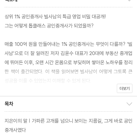
상위 1% 공인중개사 빌사남의 특급 영업 비밀 대공개!
그는 어떻게 톱클래스 공인중개사가 되었을까?
매출 100억 원을 만들어내는 1% 공인중개사는 무엇이 다를까? ‘빌
사남’으로 더 잘 알려진 저자 김윤수 대표가 20대에 부동산 중개업
에 뛰어든 이후, 오랜 시간 온몸으로 부딪히며 쌓아온 노하우를 정리
한 책이 출간되었다. 이 책을 읽어보면 빌사남이 어떻게 그토록 큰
성공을 이룰 수 있었는지 이해할 수 있게 된다.
더보기
그는 ‘큰돈을 벌려면 부동산을 해야겠다.’라는 생각으로 19세에 공
인중개사 자격증을 취득했다. 24세에는 최연소 팀장이 된 동시에
목차
목차 보이기/감추기
억대 연봉을 달성했다. 그 후 빌딩 전문 중개법인을 설립해 여러 분
야로 사업을 확장하며 승승장구하고 있다. 기본에 충실하면서도 전
지은이의 말 | 가파른 고개를 넘으니 보이는 지름길, 그게 바로 공인
략적이고 혁신적으로 공인중개사의 길을 걸어온 그는 자신의 영업
중개사였다
비밀을 기꺼이 공개했다.