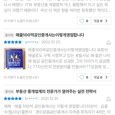
다시 배웠다. IT와 부동산을 재결합하거나, 융합해서 쓰고 싶은 욕
심이 과했기 때문이다. 우선 이 책은 정말 여러번 정독했던 책이다.
특이했던 이력은 중, 고등학생 때에 노스페이스 패딩으로 사재기를
이 리뷰가 도움이 되었나요?
0
댓글
0
공감
했다는 것 내 친구들은 알고 있지만 지인
리뷰제목
매출100억공인중개사는이렇게영업합니다
종이책
e*****x
2022.01.25
평점10점
|
|
매출100억공인중개사는이렇게영업합니다 유튜브
채널로도 구독 시청하고 있는 #빌사남 꽤 젊은 나이
에 빌딩 공인중개사로 성공한 그의 이야기가 궁금했
다 ??자신만의 전문분야를 만들어라??상호에 성패
가 달려있다??책 집필을 고려해라??유튜브를 활용
이 리뷰가 도움이 되었나요?
0
댓글
0
공감
해라??블로그는 여전히 필수다??인스타그램으로
소통하기성공할 수 밖에 없는 실행력과 차별화된 빌
리뷰제목
사남의 영업비밀을 알 수 있었던
부동산 중개업계의 전문가가 알려주는 실전 전략서
종이책
k*****1
2021.12.31
평점10점
|
|
제목 : 매출 100억 공인중개사는 이렇게 영업합니다지은이 : 김윤
수(빌사남)출판사 : 경이로움공인중개사 자격증 취득자가 45만, 이