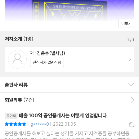
3장. 기본에 충실한 부동산 전문가가 되어라
고 있다. 기존 개업자까지 포함하면 100만을 훌쩍 넘는 레드오션이
매물 확보가 고객 관리의 기본이다
다. 이런 상황에도 불구하고 공인중개사에 대해 알려진 바는 거의 없
고객의 성격에 따라 다르게 접근하라
더보기
다. 정보가 너무 없어 기존의 방식을 그대로 따라 하는 것이 현실이
공인중개사도 손님이다
다. 아직도 휘황찬란한 색깔로 칠한 간판을 달고, 의자와 테이블 하
저자소개
(1명)
최신 정보를 담은 소식지를 뿌려라
1
/
1
나만 덜렁 놓고 개업을 시작하는 중개사무소가 많다.
언론에 언급되면 전문가로 인식된다
저 :
김윤수(빌사남)
저자는 공인중개사 성공의 핵심은 마케팅이라고 강조한다. 마케팅
언론 매체의 종류별 특징을 알아보자
이동
관심작가 알림신청
의 60%는 서비스 품질이 좌우한다. 부동산 중개 관련 지식은 나머
지 40% 정도다. 즉 피 튀기는 중개시장에서 살아남으려면 남들과
4장. 공인중개사 온라인 마케팅의 모든 것
다른 차별화 전략이 중요하다. 그래서 빌사남은 전문 분야인 빌딩에
출판사 리뷰
출판사 리뷰 보이기/감추기
부동산 중개 플랫폼과 공인중개사 홍보 현황
집중했고, 상호부터 인테리어까지 ‘남다르게’ 준비했다. 매물 광고로
유튜브를 왜 해야 할까?
회원리뷰
(7건)
회원리뷰 이동
도배하는 것이 아니라, 본인을 브랜딩하고 도움이 되는 콘텐츠를 공
유튜브 고수로 거듭나기
리뷰제목
유하는 데 언론과 SNS를 활용했다. 그 결과 이름만 들어도 알 만한
블로그는 여전히 필수다
매출 100억 공인중개사는 이렇게 영업합니다
종이책
공인중개사가 되었다.
인스타그램으로 소통하기
g******0
2022.01.05
평점10점
|
|
공인중개사를 해보고 싶다는 생각을 가지고 자격증을 공부하던중