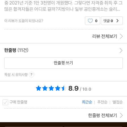
중 2021년 기준 1만 3천명이 개원했다. 그렇다면 자격증 취득 후 그
많은 합격자들은 어디로 갈까?지방이나 일부 공인중개소는 슬리퍼
질질 끌고 잠이나 자다가 손님을 맞이하며, 올려둔 매물을 기억못해
이 리뷰가 도움이 되었나요?
0
댓글
0
공감
서류를 몇번이나 뒤적이는 '전문가' 답지 못한 중
리뷰 전체보기
한줄평
(11건)
한줄평 이동
한줄평 쓰기
작성 시 유의사항
8.9
총 평점 8.9점
/ 10.0
구매 한줄평
최근순
추천순
별점순
한줄평 전체보기