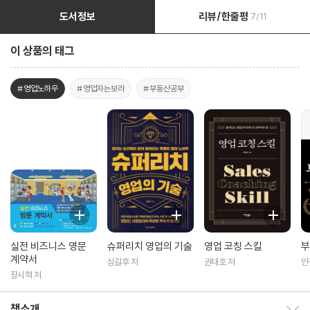
도서정보
리뷰/한줄평
7/11
이 상품의 태그
#영업노하우
#영업자는보라
#부동산공부
실전 비즈니스 영문
슈퍼리치 영업의 기술
영업 코칭 스킬
부
계약서
심길후 저
권태호 저
안
장시혁 저
책소개
책소개 보이기/감추기