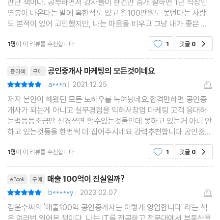
만난 책이다. 공부하면서 강사들이 한건만 중개 잘하면 1년 직장인
5장. 실무에 유용한 각종 판례들
연봉이 나온다는 말에 혹한적도 있고 월100만원도 못번다는 사람
공인중개사의 확인·설명 및 조사·확인 관련 판례
도 본적이 있어 고민했지만, 나는 마음을 비우고 그냥 내가 좋은 물
건을 살 수 있는 안목을 키우자라는 목표를 가지고 공부에 임하고 있
중개수수료 관련 판례
1명
이 이 리뷰를 추천합니다.
1
댓글
0
공감
다. 누가 어떤말을 하든 휘둘릴 필요 없다고
처분권자의 확인에 대한 중개업자의 의무 관련 판례
리뷰제목
집합건물의 업종제한 관련 판례
공인중개사 마케팅의 모든것이네요
종이책
구매
가등기 및 가처분 후 임차인의 대항력 유무
a***n
2021.12.25
평점10점
|
|
계약금 관련 판례
저자 본인이 해왔던 모든 노하우를 녹여놨네요.합격만하면 공인중
기타 거래사고 관련 판례
개사가 되는게 아니고 실무경험을 익혀서창업 마케팅 고객 응대하
는법등등조금만 신경쓰면 할수있는것들인데 못하고 있는거 아니 안
하고 있는것들을 한번씩 더 집어주시네요.강력추천합니다.공인중개
사뿐만 아니라 모든 세일즈나 마케팅하시는분들게 추천합니다.다
1명
이 이 리뷰를 추천합니다.
1
댓글
0
공감
아는거지만 지금도 할수있는건데 못하고 있는 방식과 저
리뷰제목
매출 100억이 진실일까?
eBook
구매
b*****y
2023.02.07
평점10점
|
|
김윤수씨의 '매출100억 공인중개사는 이렇게 영업합니다' 라는 책
은 여러번 읽어본 책이다. 나는 IT를 전공하고 전문대에서 부동산을