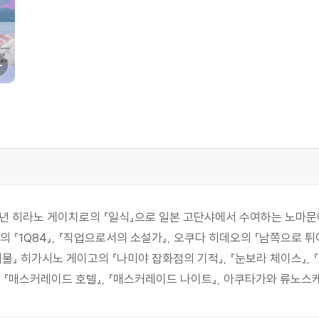
05년 히라노 게이치로의 『일식』으로 일본 고단샤에서 수여하는 노마문
의 『1Q84』, 『직업으로서의 소설가』, 오쿠다 히데오의 『남쪽으로 튀어
괴물』 히가시노 게이고의 『나미야 잡화점의 기적』, 『눈보라 체이스』, 
』, 『매스커레이드 호텔』, 『매스커레이드 나이트』, 아쿠타가와 류노스케의