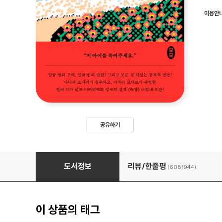
이용안
공유하기
백광
도서정보
리뷰/한줄평
(608/
944
)
이 상품의 태그