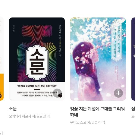
소문
벚꽃 지는 계절에 그대를 그리워
삼
하네
오기와라 히로시 저/권일영 역
오
우타노 쇼고 저/김성기 역