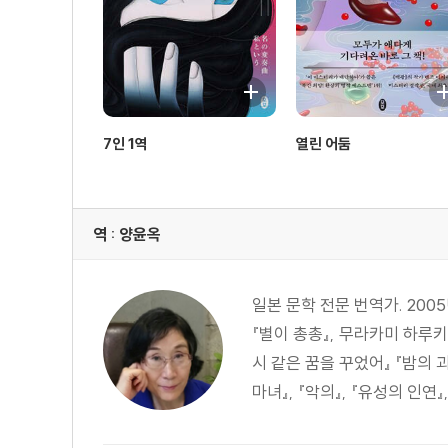
7인 1역
열린 어둠
역 : 양윤옥
일본 문학 전문 번역가. 20
『별이 총총』, 무라카미 하루키
시 같은 꿈을 꾸었어』 『밤의 
마녀』, 『악의』, 『유성의 인연