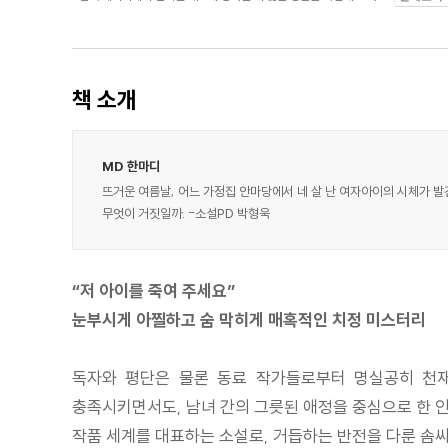
책 소개
MD 한마디
뜨거운 여름날, 어느 가정집 안마당에서 네 살 난 여자아이의 시체가 
무엇이 거짓일까. -소설PD 박형욱
“저 아이를 죽여 주세요”
눈부시게 아찔하고 숨 막히게 매혹적인 치정 미스터리
독자와 평단은 물론 동료 작가들로부터 명실공히 천재
충족시키면서도, 남녀 간의 그릇된 애정을 중심으로 한 인
작품 세계를 대표하는 소설로, 거듭하는 반전을 다룬 솜씨