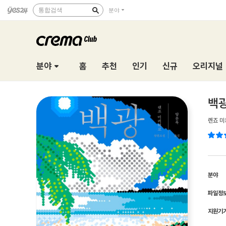
통합검색
분야
분야
홈
추천
인기
신규
오리지널
백
렌죠 미
분야
파일정
지원기