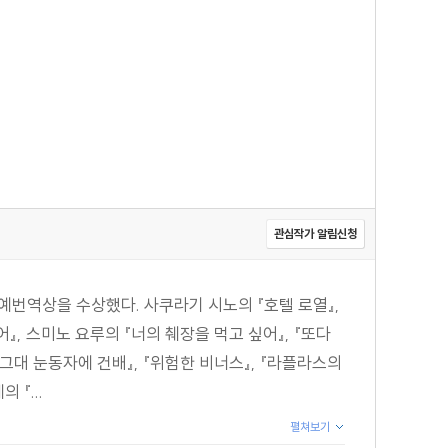
관심작가 알림신청
예번역상을 수상했다. 사쿠라기 시노의 『호텔 로열』,
』, 스미노 요루의 『너의 췌장을 먹고 싶어』, 『또다
『그대 눈동자에 건배』, 『위험한 비너스』, 『라플라스의
 『...
펼쳐보기