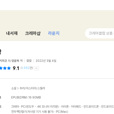
내서재
크레마샵
라운지
크레마클럽 상품
광
키히코
저/
양윤옥
역
모모
2022년 3월 4일
9.1
(
1,552
건)
소설
>
추리/미스터리/스릴러
보
EPUB(DRM)
19.90MB
기
크레마
PC(윈도우 - 4K 모니터 미지원)
아이폰
아이패드
안드로이드폰
안드로이드
전자책단말기(저사양 기기 사용 불가)
PC(Mac)