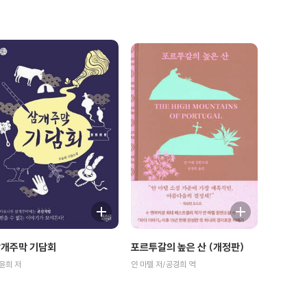
포르투갈의 높은 산 (개정판)
개주막 기담회
얀 마텔 저/공경희 역
윤희 저