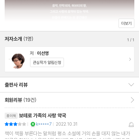
사랑은 언제나 옳다
사랑보다 어려운 게 용서
저마다의 그림자, 저마다의 빛
더보기
하나로 연결되는 느낌
저자소개
(1명)
뜨거운 엔진 소리
1
/
1
저 :
이선영
작가의 말
이동
관심작가 알림신청
출판사 리뷰
출판사 리뷰 보이기/감추기
회원리뷰
(19건)
회원리뷰 이동
리뷰제목
보테로 가족의 사랑 약국
종이책
YES마니아 : 로얄
k*****7
2022.10.31
평점6점
|
|
책이 책을 부른다는 말처럼 평소 소설에 거의 손을 대지 않는 내가