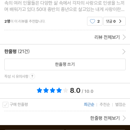
속의 여러 인물들은 다양한 삶 속에서 각자의 사랑으로 인생을 느끼
며 배워가고 있다.50대 중반의 중년으로 살고있는 내게 사랑이란
단어는 익숙하고 무뎌진 부엌의 칼날 같았다.사랑이란 미명아래 잘
2명
이 이 리뷰를 추천합니다.
2
댓글
0
공감
잘못을 회피하고 자신의 굴레에서 허우적거리며 아파
리뷰 전체보기
한줄평
(21건)
한줄평 이동
한줄평 쓰기
작성 시 유의사항
8.0
총 평점 8.0점
/ 10.0
구매 한줄평
최근순
추천순
별점순
한줄평 전체보기