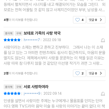
등에서 펼쳐지면서 시너지를 내고 해결되어가는 모습을 그린다. 외
모로는 전혀 어울릴 것 같지 않고 사제지간이었던 부부, 남성을 사랑
하는 남자와 사랑에 빠져 져서 이루어진 부부, 그들의 자녀들의 아픔
4명
이 이 리뷰를 추천합니다.
4
댓글
0
공감
이 빚어낸 아픈 결과들, 실타래처럼 얽
리뷰제목
보테로 가족의 사랑 약국
종이책
구매
h*******7
2022.09.18
평점10점
|
|
사랑이라는 소재는 뻔하고 흔하고 진부하다. 그래서 나는 이 소재
를 담고 있는 그 어떠한 컨텐츠에도 쉽사리 접근하지도, 마음의 문을
열지도 않는다. 제목에서부터 사랑을 운운하는 이 책을 읽은 이유는
사랑 따위 참 다루지 않을 것 같았던 이선영 작가가 과연 그 사랑이
란 소재를 어떻게 풀어낼지 궁금해서였다. 이 책은 다분히 일반적인
2명
이 이 리뷰를 추천합니다.
2
댓글
0
공감
소재에 대한 다분히 일반적이지 않은 등
리뷰제목
서로 사랑하여라
종이책
구매
j********9
2022.09.14
평점10점
|
|
인생을 살면서 사랑이란 주제는 누구에게나 물음표를 던지는 단어
이다.영화 TV드라마 음악 미술 등 사랑의 이야기는 끝이 없다.이 책