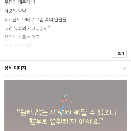
뚜쟁이 테두리 박
고 있는 이 공간에는 다른 약국과 다른 특이한 점이 많다. 음악이 흐
사랑의 묘약
르고, 허브티의 향이 공기를 가득 채우고, 상담을 받을 수 있는 안락
페르난도 보테로 그림 속의 인물들
의자가 놓여 있고, 무엇보다 사랑에 빠지게 한다는 사랑의 묘약이 있
그건 유혹의 시그널일까?
다. 보기만 해도 마음이 편해지는 이 공간에 저마다의 사연을 가진
음악이 흐르는 약국
상처받은 사람들이 하나둘 모이는데…. 과연 사랑을 판다는 이 약국
제품구매동의서
은 상처받은 사람들의 마음을 치유할 수 있을까. 사랑도 연애도 결혼
더보기
왜 억울하다는 생각이 들지?
도 포기하고 사는 세상이라지만, 그래도 좋아하는 사람과 함께하고
거짓말을 꿰뚫어 보는 심리 기술
상세 이미지
싶은 마음만은 누구도 어떻게 할 수 없다! 사랑의 묘약을 판매하는
상세 이미지 보이기/감추기
인간의 영혼을 완벽하게 만드는 것
약국을 배경으로, 우리 시대의 진정한 사랑의 의미를 탐구하는 휴먼
뻔뻔하고 무책임한 말
소설.
그의 눈빛은 어디로 향하고 있을까?
미러 현상
그 사람이 너무 좋아졌어요
릴리트의 후예
말해 뭐 해!