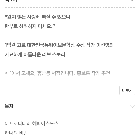
“원치 않는 사랑에 빠질 수 있으니
함부로 섭취하지 마세요.”
1억원 고료 대한민국뉴웨이브문학상 수상 작가 이선영의
기묘하게 아름다운 러브 스토리
* 『어서 오세요, 휴남동 서점입니다』 황보름 작가 추천
더보기
서울의 한 재개발 지역. 무너져 가는 오래된 집들 사이에 번듯하게
리모델링을 마친 수상한 약국 하나가 들어선다. 무려 사랑을 판다느
목차
목차 보이기/감추기
니, 사랑을 완성해준다느니 믿을 수 없는 소리만 늘어놓는데…. 가만
보니 페르난도 보테로 그림 속에 있을 법한 뚱뚱하고 못생긴 남자가
아프로디테와 헤파이스토스
눈이 돌아가게 예쁜 약사 아내와 결혼해 함께 살고 있는 게 아닌가!
하나의 비밀
저 약에 무슨 비밀이 있긴 한 모양이다. ‘사랑 약국’이라는 간판을 걸