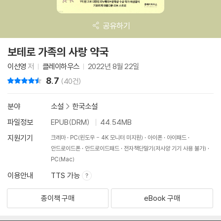
공유하기
보테로 가족의 사랑 약국
이선영
저
클레이하우스
2022년 8월 22일
8.7
리뷰 총점
(40건)
분야
소설
>
한국소설
파일정보
EPUB(DRM)
44.54MB
지원기기
크레마
PC(윈도우 - 4K 모니터 미지원)
아이폰
아이패드
안드로이드폰
안드로이드패드
전자책단말기(저사양 기기 사용 불가)
PC(Mac)
이용안내
TTS 가능
종이책 구매
eBook 구매