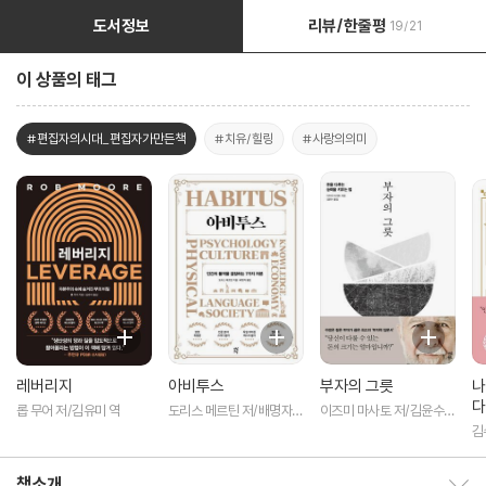
도서정보
리뷰/한줄평
19/21
이 상품의 태그
#편집자의시대_편집자가만든책
#치유/힐링
#사랑의의미
레버리지
아비투스
부자의 그릇
나
다
롭 무어 저/김유미 역
도리스 메르틴 저/배명자
이즈미 마사토 저/김윤수
역
역
김
책소개
책소개 보이기/감추기