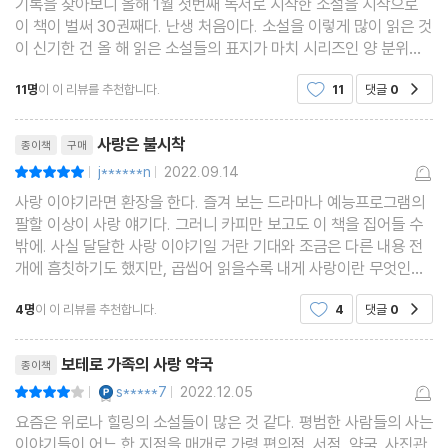
기록을 찾아보니 올해 1월 첫번째 독서로 시작한 소설을 시작으로
이 책이 벌써 30권째다. 난생 처음이다. 소설을 이렇게 많이 읽은 것
이 신기한 건 올 해 읽은 소설들의 표지가 마치 시리즈인 양 분위기
가 거의 비슷하다. 게다가 1/3은 책 혹은 서점이 배경이었던 것 같
11명
이 이 리뷰를 추천합니다.
11
댓글
0
공감
다. 슬슬 그러한 주제가 질릴때 즈음 표지 분위기
리뷰제목
사랑은 불시착
종이책
구매
j******n
2022.09.14
평점10점
|
|
사랑 이야기라면 환장을 한다. 즐겨 보는 드라마나 예능프로그램의
팔할 이상이 사랑 얘기다. 그러니 카피만 보고도 이 책을 집어들 수
밖에. 사실 달달한 사랑 이야기일 거란 기대와 조금은 다른 내용 전
개에 흠칫하기도 했지만, 곱씹어 읽을수록 내게 사랑이란 무엇인지
돌아보게 됐다. 그저 달콤하기만 한 게 아니라 씁쓸한 뒷맛을 남기기
4명
이 이 리뷰를 추천합니다.
4
댓글
0
공감
도 하고, 한없이 뜨겁다가 또 더없이 차가워지
리뷰제목
보테로 가족의 사랑 약국
종이책
YES마니아 : 플래티넘
s*****7
2022.12.05
평점8점
|
|
요즘은 위로나 힐링의 소설들이 많은 것 같다. 평범한 사람들의 사는
이야기들이 어느 한 지점을 매개로 가령 편의점, 서점, 약국, 사진관