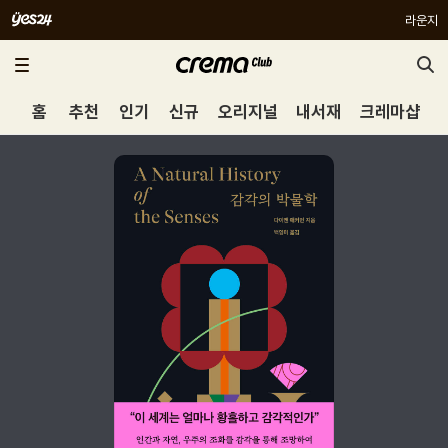
라운지
홈
추천
인기
신규
오리지널
내서재
크레마샵