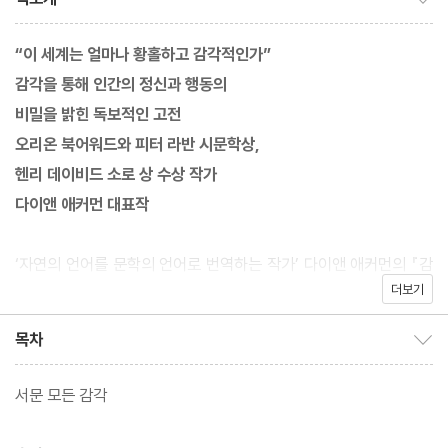
“이 세계는 얼마나 황홀하고 감각적인가”
감각을 통해 인간의 정신과 행동의
비밀을 밝힌 독보적인 고전
오리온 북어워드와 피터 라반 시문학상,
헨리 데이비드 소로 상 수상 작가
다이앤 애커먼 대표작
‘자연의 언어를 문학의 언어로 번역하는 작가’ 다이앤 애커먼의 『감
더보기
각의 박물학』이 2004년 국내 출간된 이후 19년 만에 새롭게 단장
한 모습으로 독자들을 만난다. 독특한 자연주의 감성과 과학적 관찰
목차
목차 보이기/감추기
력, 폭넓은 철학적 사색이 담긴 글로 전 세계 수많은 독자들에게 커
다란 감동과 울림을 선사해온 다이앤 애커먼은 오리온 북어워드와
서문 모든 감각
피터 라반 시문학상, 헨리 데이비드 소로 상, 스티븐 호킹상 등을 수
상하고 “뛰어난 묘사, 끝없이 샘솟는 통찰, 불굴의 낙천성으로 국보