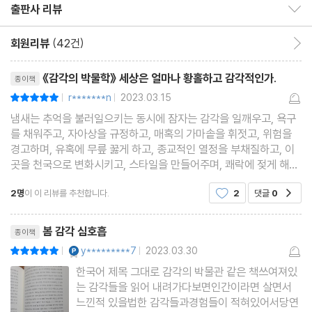
소│미뢰│궁국의 만찬│무시무시한 음식│열망하는 가슴│초콜릿의
출판사 리뷰
출판사 리뷰 보이기/감추기
가지 감각의 기원과 진화과정을 탐구하고, 감각이 문화에 따라 얼마
신경약리학│바닐라 예찬│송로의 진실│생강과 약초│땅에 구멍을
나 다르며 역사적으로 얼마나 유사한지를 살펴보는 책이다. 또한 감
회원리뷰
(42건)
회원리뷰 이동
파고 사슴 수프 끓이는 법, 혹은 우주에서의 식사│스릴을 주는 음식
각과 관련된 관습과 행동양식 및 그것을 표현하는 언어에는 어떠한
리뷰제목
│미녀와 야수
《감각의 박물학》 세상은 얼마나 황홀하고 감각적인가.
종이책
것이 있는지를 하나하나 짚어가면서, 생명체의 다양한 면면과 궁극
r*******n
2023.03.15
평점10점
|
|
적으로는 인간 삶의 의미를 되새겨본다. 풍부한 지식에 섬세한 감성
청각
냄새는 추억을 불러일으키는 동시에 잠자는 감각을 일깨우고, 욕구
을 더한 글쓰기로 유명한 다이앤 애커먼은 후각과 촉각, 미각, 청각,
귀 기울이는 가슴│유령과 커튼│달콤한 웃음의 재규어│소음│가청
를 채워주고, 자아상을 규정하고, 매혹의 가마솥을 휘젓고, 위험을
시각, 공감각까지, 감각이 만들어지고 성장하고 변화하여 소멸하는
경고하며, 유혹에 무릎 꿇게 하고, 종교적인 열정을 부채질하고, 이
범위, 소리의 힘│들리지 않는다는 것│동물│흘러다니는 모래와 고
곳을 천국으로 변화시키고, 스타일을 만들어주며, 쾌락에 젖게 해준
그 모든 과정을 한 편의 시처럼 풀어내고, 다양한 역사적, 과학적 사
래의 노래│바이올린은 기억한다│음악과 감정│음악은 언어인가│
다. 그러나 세월이 흐르면서 냄새는 가장 필요가 적은 감각, 즉 헬렌
례는 물론 사적인 경험을 곁들여 세상과 인간을 잇는 연결고리인 감
2명
이 이 리뷰를 추천합니다.
2
댓글
0
몇 가지 실험│소리 속의 성당│대지의 소리
공감
켈러가 극적으로 표현한 대로 "추락한
각에 대해 이야기한다. 조세핀 왕비의 트레이드마크인 제비꽃 향, 결
리뷰제목
혼 전 머리카락을 자르는 유대인 여자들, 프렌치 키스의 유래, 섹스
봄 감각 심호흡
종이책
시각
와 음식의 관계, 18세기 영국의 사디즘적인 요리법, 고통의 화학작
YES마니아 : 플래티넘
y*********7
2023.03.30
평점10점
|
|
견자의 눈│하늘을 어떻게 볼 것인가│빛│색깔│가을에 잎새는 왜
용, 지구가 들려주는 무한한 자연의 멜로디, 원래는 투명한 북금 곰
한국어 제목 그대로 감각의 박물관 같은 책쓰여져있
색이 변할까│동물│화가의 눈│미인의 얼굴│밤에 우주선 발사를 지
는 감각들을 읽어 내려가다보면인간이라면 살면서
의 털…… 사향노루 냄새의 호르몬 효과에서 접촉의 생물학적 필요
켜보다│이미지의 힘, 순환하는 원│집의 둥근 벽
느낀적 있을법한 감각들과경험들이 적혀있어서당연
까지, 저자는 인간을 둘러싼 감각 세계의 모든 것을 다루고 있다.