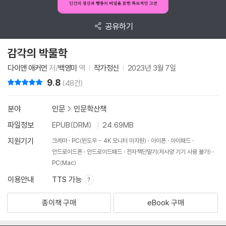
공유하기
감각의 박물학
다이앤 애커먼
저/
백영미
역
작가정신
2023년 3월 7일
9.8
리뷰 총점
(48건)
분야
인문
>
인문학산책
파일정보
EPUB(DRM)
24.69MB
지원기기
크레마
PC(윈도우 - 4K 모니터 미지원)
아이폰
아이패드
안드로이드폰
안드로이드패드
전자책단말기(저사양 기기 사용 불가)
PC(Mac)
이용안내
TTS 가능
종이책 구매
eBook 구매