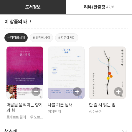
도서정보
리뷰/한줄평
42/6
이 상품의 태그
#감각의세계
#과학에세이
#깊은에세이
마음을 움직이는 향기
나를 기른 냄새
한 줄 시 읽는 법
의 힘
이혜인 저
정수윤 저
로베르트 뮐러-그뤼노브
저/송소민 역
책소개
책소개 보이기/감추기