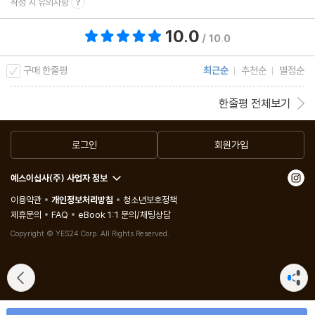
작성 시 유의사항
10.0
총 평점 10.0점
/ 10.0
구매 한줄평
최근순
추천순
별점순
한줄평 전체보기
로그인
회원가입
예스이십사(주) 사업자 정보
이용약관
개인정보처리방침
청소년보호정책
제휴문의
FAQ
eBook 1:1 문의/채팅상담
Copyright © YES24 Corp. All Rights Reserved.