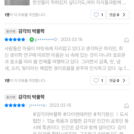
한것들이 적혀있지 싶다가도,여러 지식들과함께 설
명된 구절들을 읽다보면 그래그렇치 하면서흥미롭고
공감각
1명
이 이 리뷰를 추천합니다.
1
댓글
0
공감
위트있는 구절들을 따라가게 된다.여러감각들을 눈
아름다운 멜로디에, 향기로운 냄새에, 달콤한 맛에, 따뜻한 감촉에
판타지아│뮤즈에의 구애
감고상기시켜보는 시간천천히 읽어내려가 본다.-생
리뷰제목
행복해하는 인간은 이 우주에 태어나서 레테의 강을 건너갈 때까지
리전증후근을 겪는 여자들은
감각의 박물학
종이책
감각을 통해 생명을 지탱하고, 그 기억과 인상을 통해 더 나은 감각
후기 지구의 꿈
YES마니아 : 로얄
p********0
2023.03.16
평점10점
|
|
을 재창조하며 살아간다. 이 책은 감각이라는 창을 통해 인간과 자
찾아보기
사람들은 마음이 머릿속에 자리잡고 있다고 생각하곤 하지만, 최
연, 이 세상에 대한 새로운 이해의 지평을 열고, 나아가 ‘나’라는 존
신 생리학 연구에 따르면 마음은 뇌 속에 있는 것이 아니라 호르몬
과 효소를 따라 몸 전체를 여행하고 있다. 그러면서 감촉, 맛, 냄
재를 인식하기 위한 인간의 오랜 발자취를 아름답게 그려내고 있다.
새, 소리, 빛이라는 복잡한 경이로움을 분주히 인식하고 있다. (p.1
4) 여섯 가지 감각(후각, 촉각, 미각, 청각, 시각, 공감각)의 기원
1명
이 이 리뷰를 추천합니다.
1
댓글
0
공감
과 진화과정을 탐구하고, 문화에 따른 다양한 감
리뷰제목
감각의 박물학
종이책
j******o
2023.03.16
평점10점
|
|
#감각의박물학 #다이앤애커먼 #작가정신 ＜도서
협찬＞.12p 죽음과 강렬한 감각은 인간의 공포인 동
시에 특권이다. 인간은 감각과 함께 살아간다. 감각
은 인간을 확장시키지만, 구속하고 속박하기도 한다.