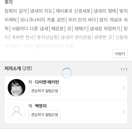
후각
반열에 오른 일급 저자”(재레드 다이아몬드)라는 극찬을 받은 작가
침묵의 감각│냄새의 지도│제비꽃과 신경세포│냄새의 형태│빛의
다.
두레박│모나크나비의 겨울 궁전│우리 안의 바다│땀의 개념과 국
적│사람마다 다른 냄새│페로몬│코│재채기│냄새로 위장하기│장
인간과 자연, 우주의 조화를 ‘감각’이라는 프리즘으로 조망한 『감각
미│추락한 천사│후각상실증│냄새의 경이로움│유명한 코│신들에
의 박물학』은 다이앤 애커먼의 대표작으로 출간 즉시 커다란 반향을
게 바치는 공물│클레오파트라의 후예
불러일으켰으며, 국내외 유수 언론사와 명사들로부터 “매우 재미있
더보기
고, 매우 신랄하다. 인간 감각을 시적 표현으로 풀어내고 있다”([샌
촉각
저자소개
(2명)
프란시스코 크로니클]), “감각을 받아들이는 가장 풍요로운 세계로
1
/
1
감각하는 공기 방울│촉각과 관련된 말│최초의 접촉│촉각이란 무
독자들을 이끈다”([뉴욕타임스]), “예술과 민속학, 생리학에서 물리
엇인가│암호의 송신자│털│내부 환경│피부에는 눈이 있다│촉각
저 :
다이앤 애커먼
학에 이르는 ‘감각의 지식’을 쏟아 박물학이라는 제목에 무색함이 없
이동
의 집에서의 모험│동물│문신│고통│통증을 진정시키기│고통의
관심작가 알림신청
다”([동아일보]), “감각의 향연 속에서 우리는 쾌락의 기쁨, 활기, 생
감각│키스│손│직업적인 신체 접촉│금기│무의식적 접촉
명력, 심미적 열정, 낙관주의를 얻는다”(장석주, [주간경향])는 찬사
역 :
백영미
이동
와 함께 독보적인 고전으로 자리 잡았다.
관심작가 알림신청
미각
사회적 감각│음식과 섹스│잡식성 동물의 소풍│식인과 성스러운
『감각의 박물학』은 예술과 철학, 인류학과 과학을 넘나들면서 여섯