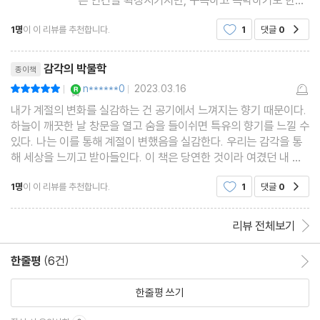
그러나 그것은 얼마나 아름다운가. 우리의 감각은 얼
1명
이 이 리뷰를 추천합니다.
1
댓글
0
공감
마나 신비로운가. 감각하며 살수밖에 없는 우리의 삶
은 얼마나 충만하고 경이로운가. 이 책은 후각, 촉각,
리뷰제목
미각, 청각, 시각, 공
감각의 박물학
종이책
YES마니아 : 로얄
n******0
2023.03.16
평점10점
|
|
내가 계절의 변화를 실감하는 건 공기에서 느껴지는 향기 때문이다.
하늘이 깨끗한 날 창문을 열고 숨을 들이쉬면 특유의 향기를 느낄 수
있다. 나는 이를 통해 계절이 변했음을 실감한다. 우리는 감각을 통
해 세상을 느끼고 받아들인다. 이 책은 당연한 것이라 여겼던 내 안
의 감각에 대한 모든 것을 담고 있다. 후각 촉각 미각 청각 시각 그리
1명
이 이 리뷰를 추천합니다.
1
댓글
0
공감
고 공감각에 이르기까지 이들의 기원
리뷰 전체보기
한줄평
(6건)
한줄평 이동
한줄평 쓰기