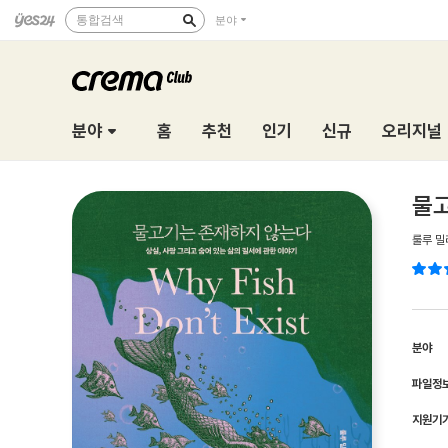
통합검색
분야
분야
홈
추천
인기
신규
오리지널
물
룰루 밀
분야
파일정
지원기