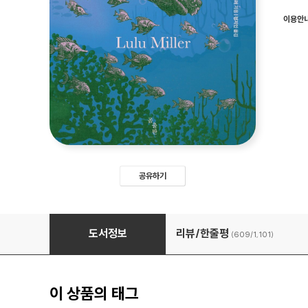
이용안
공유하기
물고기는 존재하지 않는다
도서정보
리뷰/한줄평
(609/
1,101
)
이 상품의 태그