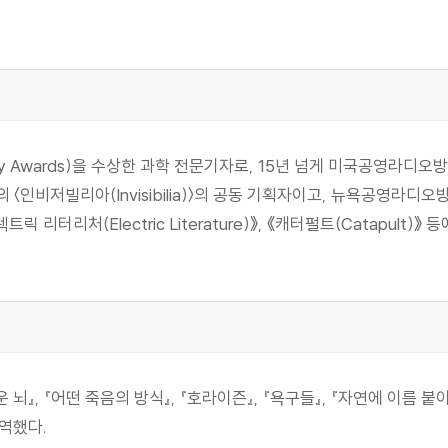
y Awards)을 수상한 과학 전문기자로, 15년 넘게 미국공영라디오
 〈인비저빌리아(Invisibilia)〉의 공동 기획자이고, 뉴욕공영라디오방
렉트릭 리터리처(Electric Literature)》, 《캐터펄트(Catapu
 뇌』, 『어떤 죽음의 방식』, 『호라이즌』, 『욕구들』, 『자연에 이름 
번역했다.