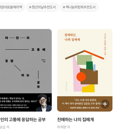
2내맘대로올해의책
#청년의날추천도서
#책나눔위원회추천도서
인의 고통에 응답하는 공부
친애하는 나의 집에게
승섭 저
하재영 저