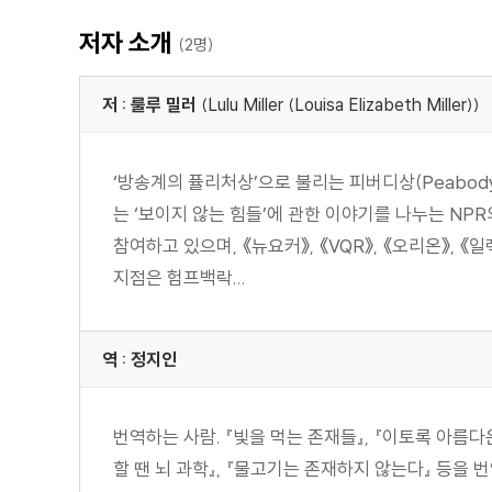
저자 소개
(2명)
저 : 룰루 밀러
(Lulu Miller (Louisa Elizabeth Miller))
‘방송계의 퓰리처상’으로 불리는 피버디상(Peabod
는 ‘보이지 않는 힘들’에 관한 이야기를 나누는 NPR의
참여하고 있으며, 《뉴요커》, 《VQR》, 《오리온》, 《일
지점은 험프백락...
역 : 정지인
번역하는 사람. 『빛을 먹는 존재들』, 『이토록 아름다운
할 땐 뇌 과학』, 『물고기는 존재하지 않는다』 등을 