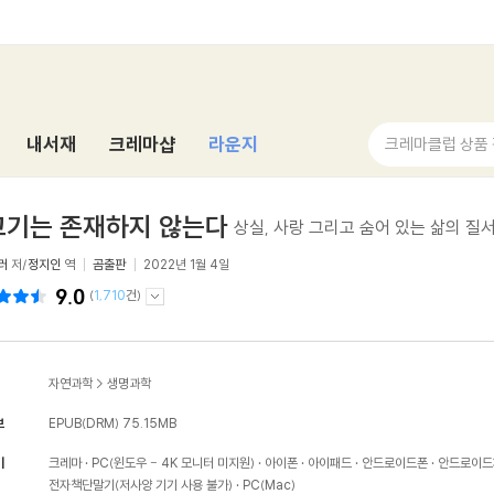
내서재
크레마샵
라운지
크레마클럽 상품
고기는 존재하지 않는다
상실, 사랑 그리고 숨어 있는 삶의 질
러
저/
정지인
역
곰출판
2022년 1월 4일
9.0
(
1,710
건)
자연과학
>
생명과학
보
EPUB(DRM)
75.15MB
기
크레마
PC(윈도우 - 4K 모니터 미지원)
아이폰
아이패드
안드로이드폰
안드로이드
전자책단말기(저사양 기기 사용 불가)
PC(Mac)