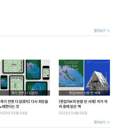
펼쳐보기
죽기 전엔 다 읽겠지
편집자K의 반쯤 빈 서재
[죽기 전엔 다 읽겠지] 다시 희망을
[편집자K의 반쯤 빈 서재] 자가 격
노래한다는 것
리 중에 읽은 책
2022년 05월 04일
2022년 04월 05일
펼쳐보기