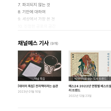
7. 파괴되지 않는 것
8. 기만에 대하여
9. 세상에서 가장 쓴 것
10. 진정한 공포의 공간
11. 사다리
12. 민들레
채널예스 기사
(9개)
13. 데우스 엑스 마키나
에필로그
삽화에 관한 몇 마디
변화에 관한 몇 마디
채널 특집
빅데이터로 보는 도서 트렌드
감사의 말
[데이터 특집] 전자책이라는 습관
예스24 2022년 연령별 베스트
주석
러 트렌드
2023년 01월 10일
2022년 12월 23일