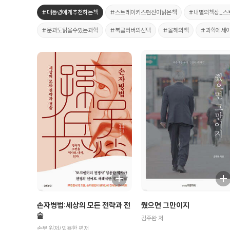
#대통령에게추천하는책
#스트레이키즈현진이읽은책
#내별의책장_스
#문과도읽을수있는과학
#북클러버의선택
#올해의책
#과학에세
손자병법:세상의 모든 전략과 전
줬으면 그만이지
술
김주완 저
손무 원저/임용한 편저