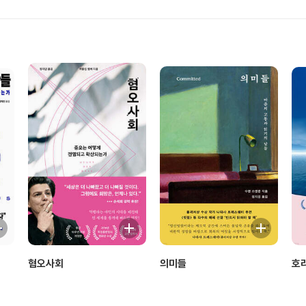
혐오사회
의미들
호