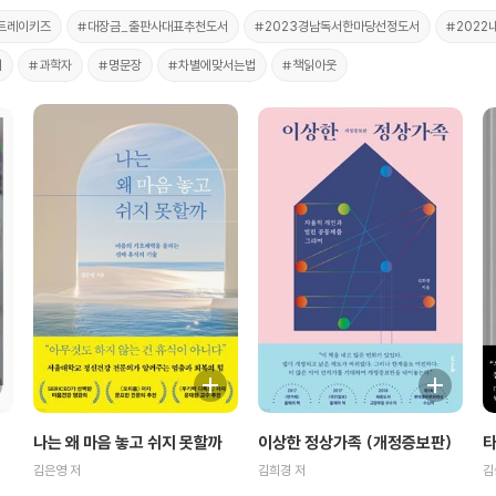
트레이키즈
#대장금_출판사대표추천도서
#2023경남독서한마당선정도서
#202
이
#과학자
#명문장
#차별에맞서는법
#책읽아웃
이상한 정상가족 (개정증보판)
타
나는 왜 마음 놓고 쉬지 못할까
김희경 저
김
김은영 저