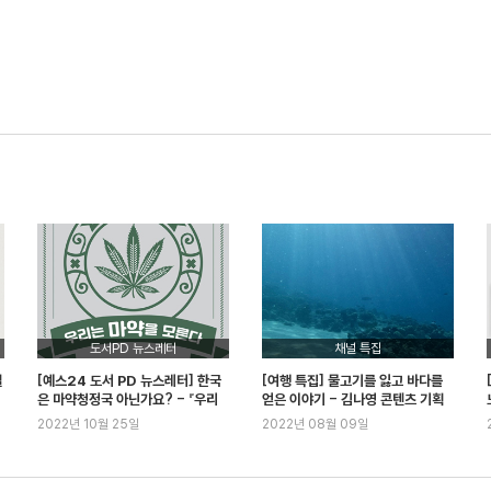
도서PD 뉴스레터
채널 특집
셀
[예스24 도서 PD 뉴스레터] 한국
[여행 특집] 물고기를 잃고 바다를
은 마약청정국 아닌가요? - 『우리
얻은 이야기 - 김나영 콘텐츠 기획
는 마약을 모른다』 외
자
2022년 10월 25일
2022년 08월 09일