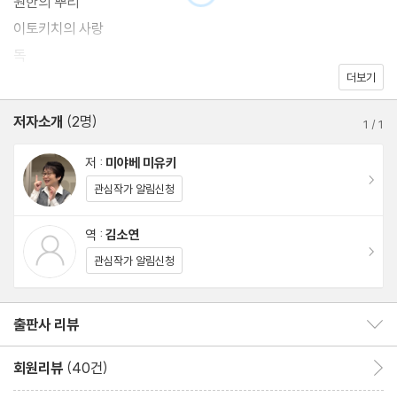
원한의 뿌리
이토키치의 사랑
독
더보기
도깨비는 밖으로
편집 후기
저자소개
(2명)
1
/
1
저 :
미야베 미유키
이동
관심작가 알림신청
역 :
김소연
이동
관심작가 알림신청
출판사 리뷰
출판사 리뷰 보이기/감추기
회원리뷰
(40건)
회원리뷰 이동