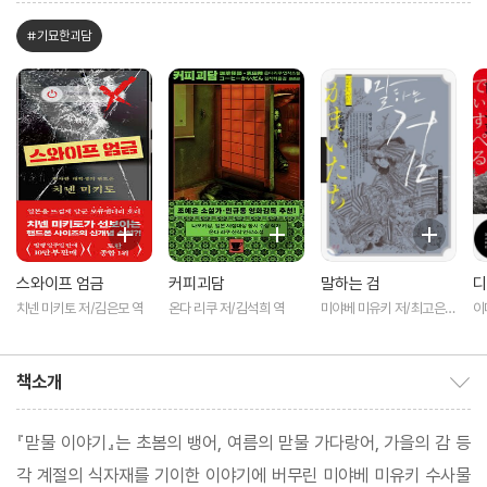
#기묘한괴담
스와이프 엄금
커피괴담
말하는 검
디
치넨 미키토 저/김은모 역
온다 리쿠 저/김석희 역
미야베 미유키 저/최고은
이
역
영
책소개
책소개 보이기/감추기
『맏물 이야기』는 초봄의 뱅어, 여름의 맏물 가다랑어, 가을의 감 등
각 계절의 식자재를 기이한 이야기에 버무린 미야베 미유키 수사물