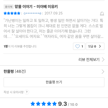
리뷰제목
맏물 이야기 - 미야베 미유키
종이책
o********e
2017.09.25
평점10점
|
|
"가난뱅이는 일하고 또 일하고, 평생 일만 하면서 살아가는 거다. 특
히 너는 그렇게 몸집이 크니 제대로 된 인연은 없을 게다. 스스로 벌
어서 잘 살아야 한다고, 저는 줄곧 이야기해 왔습니다. 그런
데....." "오세이도 여자요." "여자라도, 여자 같은 꿈을 꾸면 살아갈
수 없는 여자도 있습니다." 그 말에는 모시치도 말문이 막혔다. "오
1명
이 이 리뷰를 추천합니다.
1
댓글
0
공감
토지로에게는 화가 나지 않소?" "화내 봐야 별
리뷰 전체보기
한줄평
(48건)
한줄평 이동
한줄평 쓰기
작성 시 유의사항
9.3
총 평점 9.3점
/ 10.0