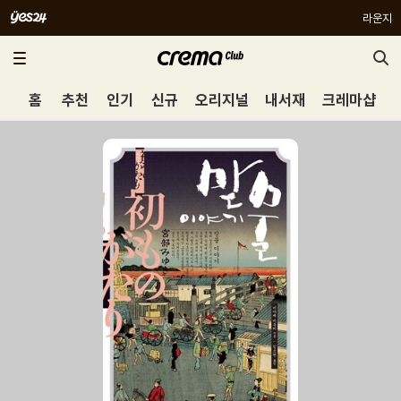
라운지
홈
추천
인기
신규
오리지널
내서재
크레마샵