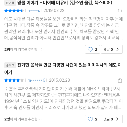
맏물 이야기 - 미야베 미유키 (김소연 옮김, 북스피어)
종이책
h****s
2019.03.22
평점9점
|
|
에도 시대를 다룬 작품들을 보면 ‘오캇피키’라는 직책명이 자주 눈에
띄곤 합니다.작품 속 각주를 그대로 옮기면,‘치안을 담당하는 하급
관리인 요리키나 도신 밑에서 범인의 수색, 체포를 맡았던 직책’인
데,공식적인 관리가 아니라 민간인으로서의 성격도 강해서 비교적
운신의 폭이 자유롭고,특히 관할 주민들과 좀더 밀착 가능한 캐릭터
2명
이 이 리뷰를 추천합니다.
2
댓글
0
공감
라 시대물 미스터리에 단골손님이 된 듯 합
리뷰제목
진기한 음식들 만큼 다양한 사건이 있는 미미여사의 에도 이
종이책
야기
m******6
2015.02.28
평점8점
|
|
＜혼조 후카가와의 기이한 이야기＞와 더불어 NHK 드라마 [모시
치의 사건부]로 제작되었다.는 편집후기에도 나와있지만 맨처음은
1994년 ( 소설 역사가도)에 연재되었던 것을 한권으로 묶었다가 이
후 계속 연재를 하면서 시리즈로 나가려고 했던 의도가 잡지가 페간
되면서 중단되었다가 드라마로 제작되면서 몇편이 더추가 되고 하
2명
이 이 리뷰를 추천합니다.
2
댓글
0
공감
면서 2013년 합본이 나왔다는 긴역사가 있다. 오갓