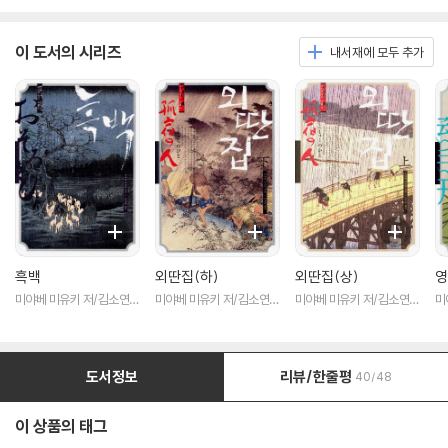
이 도서의 시리즈
내서재에 모두 추가
흑백
외딴집(하)
외딴집(상)
영
미야베 미유키 저/김소연
미야베 미유키 저/김소연
미야베 미유키 저/김소연
미
역
역
역
역
도서정보
리뷰/한줄평
40/48
이 상품의 태그