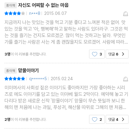
리뷰제목
자신도 어찌할 수 없는 마음
종이책
n***8
2015.06.07
평점8점
|
|
지금까지 나는 맛있는 것을 먹고 기분 좋다고 느껴본 적은 없어. 맛
있는 것을 먹고 ‘아, 행복해’하고 말하는 사람도 있더라구. 그것은 먹
는 것을 즐기는 건지도 모르겠군. 많이 먹는 것하고는 달라. 무엇인
가를 즐기는 사람은 사는 게 좀 괜찮을지도 모르겠어. 사람에 따라
즐거움을 느끼는 일은 다르겠지. 내가 아주 안 먹는 것도 먹는 것을
3명
이 이 리뷰를 추천합니다.
3
댓글
6
공감
싫어하는 것도 아니야. 그저 그것 때문에
리뷰제목
맏물이야기
종이책
q******5
2015.02.24
평점10점
|
|
미미여사의 사회성 짙은 이야기도 좋아하지만 가장 좋아하는 시리
즈로 에도 이야기를 담고 있는 미야베 월드 2막이다. 예약해 놓고 기
다리다 받은 새로운 신작 '맏물이야기' 맏물이 무슨 뜻일까 보니 한
해의 맨 처음에 나는 과일, 푸성귀, 해산물 따위로 그해의 맨 처음에
나는 것으로 이것을 먹으면 수명이 늘어난다고 하여 좋은 의미를 담
2명
이 이 리뷰를 추천합니다.
2
댓글
4
공감
고 있는데 '맏물이야기' 각 계절의 식자재를
리뷰제목