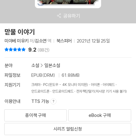
공유하기
맏물 이야기
미야베 미유키
저/
김소연
역
북스피어
2021년 12월 25일
9.2
리뷰 총점
(88건)
분야
소설
>
일본소설
파일정보
EPUB(DRM)
61.88MB
지원기기
크레마
PC(윈도우 - 4K 모니터 미지원)
아이폰
아이패드
안드로이드폰
안드로이드패드
전자책단말기(저사양 기기 사용 불가)
이용안내
TTS 가능
종이책 구매
eBook 구매
시리즈 알림신청