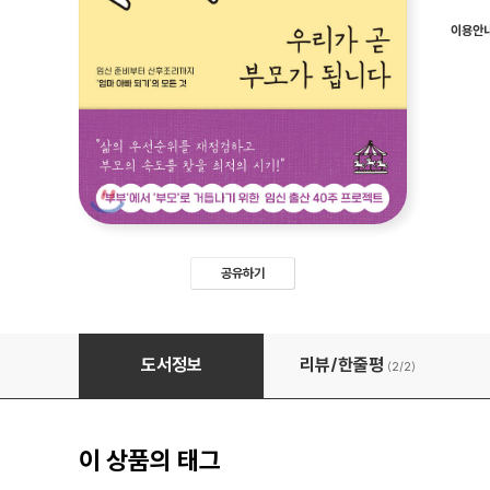
이용안
공유하기
우리가 곧 부모가 됩니다
도서정보
리뷰/한줄평
(2/
2
)
이 상품의 태그