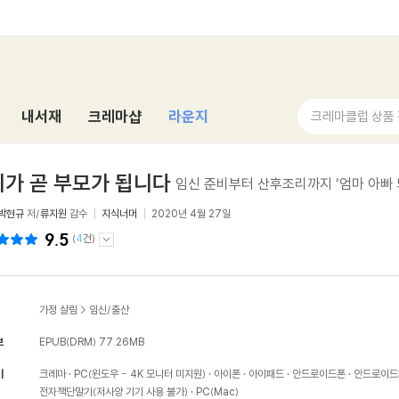
내서재
크레마샵
라운지
크레마클럽 상품
가 곧 부모가 됩니다
임신 준비부터 산후조리까지 ‘엄마 아빠 
박현규
저/
류지원
감수
지식너머
2020년 4월 27일
9.5
(
4
건)
가정 살림
>
임신/출산
보
EPUB(DRM)
77.26MB
기
크레마
PC(윈도우 - 4K 모니터 미지원)
아이폰
아이패드
안드로이드폰
안드로이드
전자책단말기(저사양 기기 사용 불가)
PC(Mac)