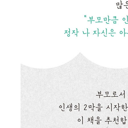
조산 신호 익혀두기 │ 자연분만 vs 제왕절개, 최선의 분
두 마리 토끼를 잡는 산후조리법 │ 출산휴가, 구체적으
[임신 9개월] 현명하게 아기 맞이하기
임신 추억 남기기 │ 아기용품, 현명하게 마련하는 법
가족분만? 무통주사? 미리 고민하기 │ 출산 당일 남편의
[임신 10개월] 임신이라는 마라톤의 결승선에서
결승선을 무사히 통과하려면 │ 출산 신호, 미리 알아두기
출산 가방에 꼭 넣어야 할 것
[분만] 부모가 된 우리
분만 제1기 : 진통이 시작되고 자궁경부가 열리다 │ 분만 
: 태반과 탯줄을 정리하다 │ 분만 이후 : 보호자로서 할 
[산후조리] 회복에 집중하는 시간