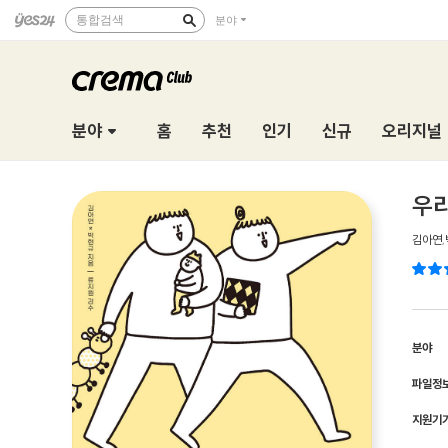
통합검색
분야
분야
홈
추천
인기
신규
오리지널
우리
김아연
,
분야
파일정
지원기