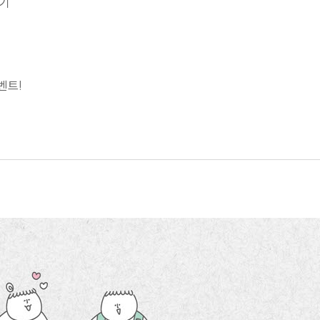
우기
벤트!
는 과정
는 법 익히기
언제 알릴까?