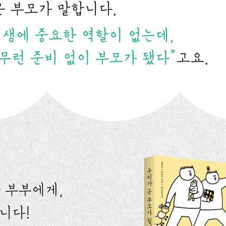
만법 찾기
로 계획하기
 역할
제2기 : 아기가 태어나다 분만 제3기
일이 남다