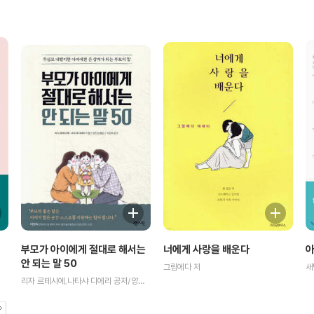
아
너에게 사랑을 배운다
부모가 아이에게 절대로 해서는
안 되는 말 50
새
그림에다 저
리자 르테시에,나타샤 디에리 공저/양진성 역/이임숙 감수