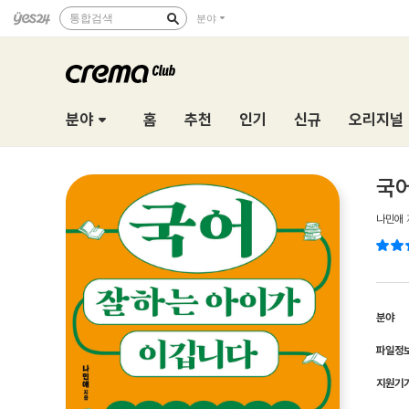
통합검색
분야
분야
홈
추천
인기
신규
오리지널
국어
나민애
분야
파일정
지원기