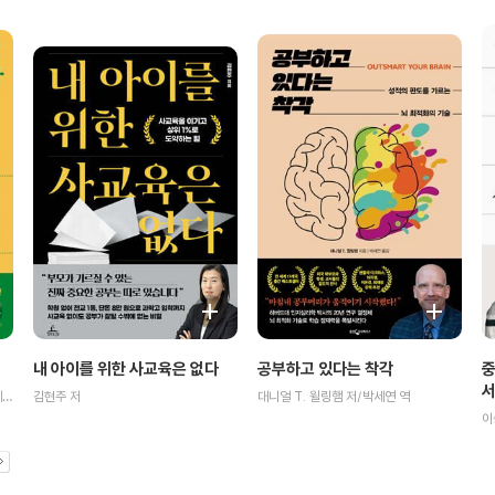
중
공부하고 있다는 착각
내 아이를 위한 사교육은 없다
대니얼 T. 윌링햄 저/박세연 역
김현주 저
바버라 오클리,베스 로고스키,테런스 세즈노스키 저/이선주 역
이