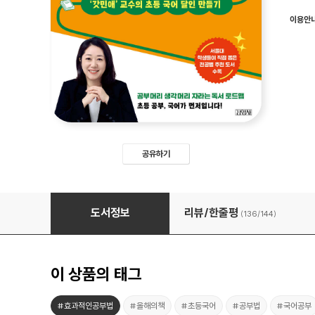
이용안
공유하기
국어 잘하는 아이가 이깁니다
도서정보
리뷰/한줄평
(136/
144
)
이 상품의 태그
#효과적인공부법
#올해의책
#초등국어
#공부법
#국어공부