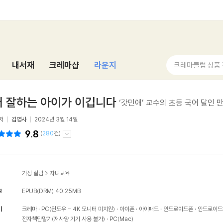
내서재
크레마샵
라운지
크레마클럽 상품
 잘하는 아이가 이깁니다
‘갓민애’ 교수의 초등 국어 달인 
저
김영사
2024년 3월 14일
9.8
(
280
건)
가정 살림
>
자녀교육
보
EPUB(DRM)
40.25MB
기
크레마
PC(윈도우 - 4K 모니터 미지원)
아이폰
아이패드
안드로이드폰
안드로이드
전자책단말기(저사양 기기 사용 불가)
PC(Mac)