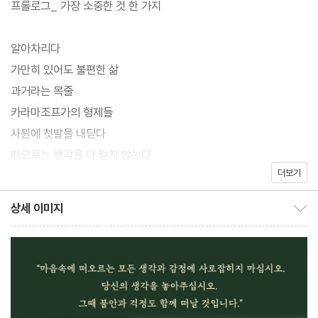
프롤로그_ 가장 소중한 것 한 가지
그리고 삶과 죽음의 경계에서 깨달은 것들
알아차리다
“불안의 폭풍우 속에 있는 당신을 구원할 책.”
가만히 있어도 불편한 삶
과거라는 목줄
카라마조프가의 형제들
사원에 첫발을 내딛다
2022년 1월, 한 사람이 세상을 떠났다. ‘망설임도, 두려움도 없이 떠
떠오르는 생각을 다 믿지 않는다
납니다’라는 한마디를 남기고. 그러자 스웨덴 전역에 거대한 애도의
더보기
엄마, 나 숲속 승려가 되려고요
물결이 일었다. 비욘 나티코 린데블라드. 수많은 스웨덴인들을 불안
지혜가 자라는 사람, 나티코
상세 이미지
에서 끌어내어 평화와 고요로 이끌었던 그는 2018년 루게릭병에 진
상세 이미지 보이기/감추기
순간의 지성
단받은 후에도 유쾌하고 따뜻한 지혜를 전하며 살아갔다. 『내가 틀
괴짜들의 공동체
릴 수도 있습니다』는 20대에 눈부신 사회적 성공을 거뒀지만 모든
선택하지 않는 훈련
것을 버리고 숲속으로 17년간 수행을 떠났던 저자의 여정과 깨달음,
곰돌이 푸의 지혜
그리고 마지막을 담은 책으로 수많은 독자들의 삶에 감동과 용기를
마법의 주문
전해주었다.