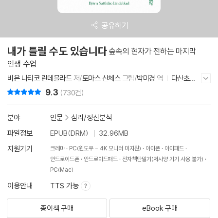
공유하기
내가 틀릴 수도 있습니다
숲속의 현자가 전하는 마지막
인생 수업
비욘 나티코 린데블라드
저/
토마스 산체스
그림/
박미경
역
다산초당
저자/출판사 더보기/감추기
2022년 4월 28일
9.3
리뷰 총점
(730건)
분야
인문
>
심리/정신분석
파일정보
EPUB(DRM)
32.96MB
지원기기
크레마
PC(윈도우 - 4K 모니터 미지원)
아이폰
아이패드
안드로이드폰
안드로이드패드
전자책단말기(저사양 기기 사용 불가)
PC(Mac)
이용안내
TTS 가능
종이책 구매
eBook 구매