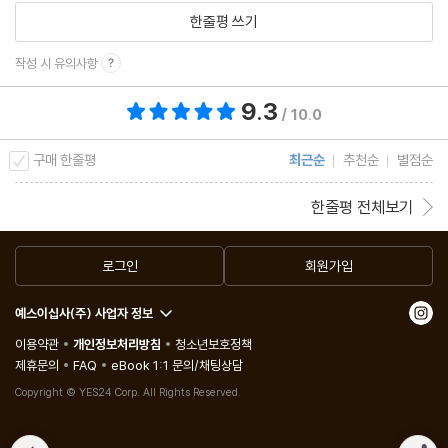
한줄평 쓰기
작성 시 유의사항
9.3
총 평점 9.3점
/ 10.0
구매 한줄평
최근순
추천순
별점순
한줄평 전체보기
로그인
회원가입
예스이십사(주) 사업자 정보
이용약관
개인정보처리방침
청소년보호정책
제휴문의
FAQ
eBook 1:1 문의/채팅상담
Copyright © YES24 Corp. All Rights Reserved.