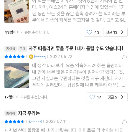
이 책을 구매한 이유가 무엇이었는지 기억이 안 난
다. 아마, 예스24의 홈페이지 메인에 있었는데..17
년 동안 모든 것을 끊은 숲속 승려가 쓴 책이라는 부
분에서 인생의 지혜를 얻고자일 것 같다. 그리고 읽
어나간 이 책은 몇 마디의 기억에 남은 말들과, 마지
43명
이 이 리뷰를 추천합니다.
43
댓글
13
공감
막 죽음에 대한 부분에서의 폭풍 눈물일 것이다. 죽
음에 대하여 읽고 인생과 죽음에 대한 이해를 넓히고
리뷰제목
자하는 요즘이기에, 내
자주 떠올리면 좋을 주문 [내가 틀릴 수도 있습니다]
종이책
구매
YES마니아 : 골드
l*****j
2022.05.22
평점10점
|
|
내 생각 바라보기. 요즘 익숙해지려 하는 습관이다.
내 안에 너무 많은 이야기들이 일어나고 있다는 것,
그건 사실과는 무관하다는 것을 자꾸 새긴다. 자기
세계에 갇혀있다는 답답함에 나를 깨우려 애쓰는 동
시에 현실과의 접점을 늘리려고 애쓴다. 몸을 움직여
17명
이 이 리뷰를 추천합니다.
17
댓글
2
공감
에너지를 바꾸고, 생각을 뒤흔드는 생각을 만나려 노
력한다. 가만히 있으면 정체되는 것 같기 때문이다.
리뷰제목
저절로
지금 우리는
종이책
s*****l
2022.07.11
평점9점
|
|
새벽녘 산에 올랐을 때 비가 내렸습니다. 아파트를 막 벗어날 때의