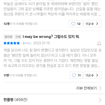
하늘은 금세라도 비가 쏟아질 듯 위태위태해 보였지만 '설마' 했던
안일함이 그와 같은 낭패를 자초한 셈이었습니다. 산길을 걸을 때는
등산로 주변의 키 큰 나무들이 적당히 비를 막아주는 바람에 비로 인
한 불편은 크게 느끼지 못하였지만 산을 벗어나는 순간 빗줄기의 공
12명
이 이 리뷰를 추천합니다.
12
댓글
0
공감
세를 고스란히 맞받을 수밖에 없습니다. 그러
리뷰제목
I may be wrong? 그럴수도 있지 뭐.
종이책
구매
k***i
2023.01.15
평점10점
|
|
책을 읽으며 나도 참 많이 변했다고 생각한다. 농담반 진담반으로 요
즘은 '웬만한 일에 놀라지 않는다'라고 느낄 때가 많다. 아니 오히
려 '어, 그럴 수도 있지'라는 표현이 더 가깝다. 예전에는 정말 열심
히 숙고하고 떠오르는 생각을 현실로 갖고 오기 위한 방법을 끊임없
이 찾았다. 몰입의 느낌도 있고, 성취의 즐거움도 있고, 장벽을 마주
11명
이 이 리뷰를 추천합니다.
11
댓글
0
공감
하고 안달복달도 하고, 걱정의 무게에 정신이
리뷰 전체보기
한줄평
(459건)
한줄평 이동