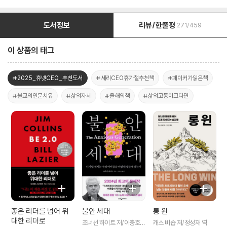
도서정보
리뷰/한줄평
271/459
이 상품의 태그
#2025_휴넷CEO_추천도서
#세리CEO휴가철추천책
#페이커가읽은책
#불교의인문치유
#삶의자세
#올해의책
#삶의고통이크다면
좋은 리더를 넘어 위
불안 세대
롱 윈
대한 리더로
조너선 하이트 저/이충호
캐스 비숍 저/정성재 역