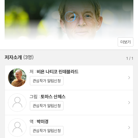
아홉 번의 실패
나를 괴롭히는 그 사람은
어색한 은자의 행복
닫힌 주먹, 열린 손바닥
할 짓이 없어 빌어먹나
더보기
기적이 일어날 여지
저자소개
(3명)
한 가지는 확실하다
1
/
1
무언가가 깨어나다
저 :
비욘 나티코 린데블라드
잃을 것은 너무나 많지만
이동
관심작가 알림신청
전직 승려의 수치
반지 안의 비밀
그림 :
토마스 산체스
이동
모든 것은 너에게서 시작한다
관심작가 알림신청
열린 문으로 들어가다
역 :
박미경
인생의 의미는 당신의 선물을 찾아 나누는 것
이동
관심작가 알림신청
믿음이 보여주는 자리로