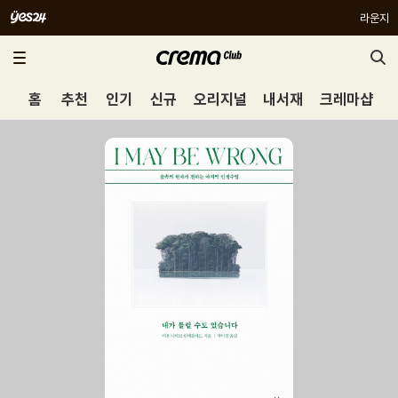
라운지
홈
추천
인기
신규
오리지널
내서재
크레마샵