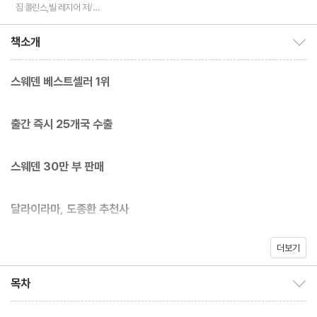
역
짐 콜린스,빌 레지어 저/이
경식 역
책소개
책소개 보이기/감추기
스웨덴 베스트셀러 1위
출간 즉시 25개국 수출
스웨덴 30만 부 판매
달라이라마, 도종환 추천사
더보기
목차
목차 보이기/감추기
때 이른 성공을 버리고 떠난 17년간의 숲속 수행,