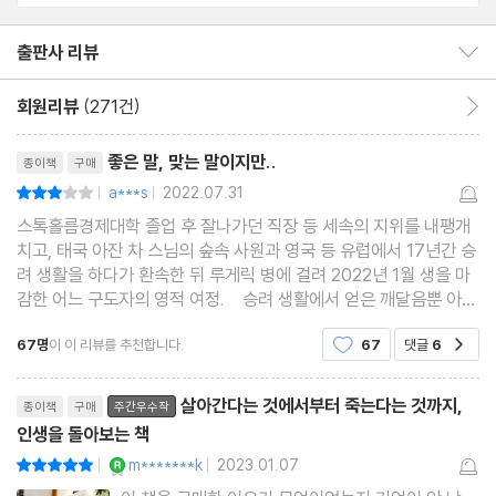
두려워하지 않아도 돼
죽음이 찾아오는 모습
출판사 리뷰
출판사 리뷰 보이기/감추기
다 빼앗길 것이다
회원리뷰
(271건)
회원리뷰 이동
네가 세상에서 더 보고 싶은 것
리뷰제목
떠날 때를 아는 이별
좋은 말, 맞는 말이지만..
종이책
구매
몹시 거슬리는 한마디
a***s
2022.07.31
평점6점
|
|
원래 그랬던 것이다
스톡홀름경제대학 졸업 후 잘나가던 직장 등 세속의 지위를 내팽개
집으로 돌아가는 길
치고, 태국 아잔 차 스님의 숲속 사원과 영국 등 유럽에서 17년간 승
려 생활을 하다가 환속한 뒤 루게릭 병에 걸려 2022년 1월 생을 마
감한 어느 구도자의 영적 여정. 승려 생활에서 얻은 깨달음뿐 아니
에필로그_ 두려움도 망설임도 없이
라 생활하며 힘들었던 점, 환속의 과정, 내면의 갈등을 솔직히 털어
67명
이 이 리뷰를 추천합니다.
67
댓글
6
공감
놓는 장면들에서 인간적 진솔함이 느껴졌다.
리뷰제목
살아간다는 것에서부터 죽는다는 것까지,
종이책
구매
주간우수작
인생을 돌아보는 책
YES마니아 : 로얄
m*******k
2023.01.07
평점10점
|
|