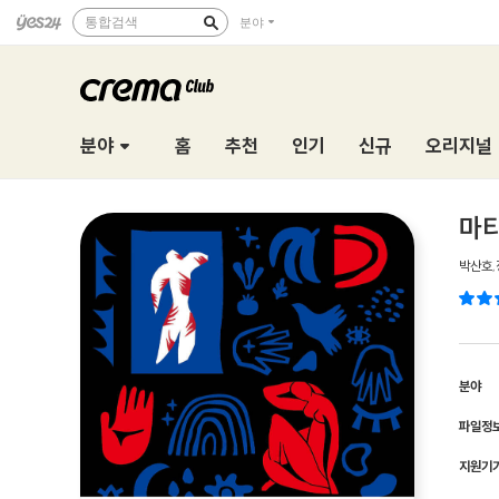
통합검색
분야
분야
홈
추천
인기
신규
오리지널
마
박산호
,
분야
파일정
지원기