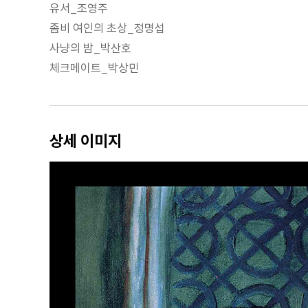
유서_조영주
좀비 여인의 초상_정명섭
사냥의 밤_박산호
체크메이트_박상민
상세 이미지