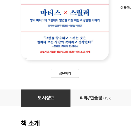
이용안
공유하기
마티스×스릴러
도서정보
리뷰/한줄평
(11/
7
)
책 소개