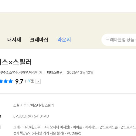
내서재
크레마샵
라운지
크레마클럽 상품
티스×스릴러
정명섭
,
조영주
,
정해연
,
박상민
저
마티스블루
2025년 2월 10일
9.7
(
18
건)
소설
>
추리/미스터리/스릴러
보
EPUB(DRM)
54.01MB
기
크레마
PC(윈도우 - 4K 모니터 미지원)
아이폰
아이패드
안드로이드폰
안드로이드
전자책단말기(저사양 기기 사용 불가)
PC(Mac)