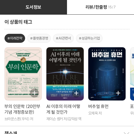
도서정보
리뷰/한줄평
15/7
이 상품의 태그
#미래전략
#플랫폼경영
#AI관련서
#성공하는기업
부의 인문학 (20만부
AI 이후의 미래 어떻
버추얼 휴먼
포
기념 개정증보판)
게 될 것인가
오제욱 저
우
브라운스톤(우석) 저
제이슨 솅커 저/김익성 역
책소개
책소개 보이기/감추기