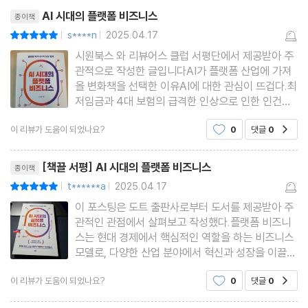
리뷰제목
호밍 행동의 변화
니라 누구나 자신의 브랜딩
AI 시대의 플랫폼 비즈니스
종이책
s****n
2025.04.17
평점10점
|
|
제5장 후발 플랫폼의 생존 전략
시원북스 와 리뷰어스 클럽 서평단에서 제공받아 주
관적으로 작성한 글입니다AI가 플랫폼 산업에 가져
올 변화책을 선택한 이유AI에 대한 관심이 뜨겁다.최
새로운 가치
저임금과 4대 보험의 급격한 인상으로 인한 인건비
독점 계약
급등으로과거처럼 사람을 고용할 수 없다.어렵고, 힘
이 리뷰가 도움이 되었나요?
0
댓글
0
공감
전략적 비대칭 가격 정책
들고,.지저분한 일을 하지 않겠다는 삐뚤어진 사고를
가진사람들이 늘어나면서 고용도 힘들지만,직장에
리뷰제목
헌신하던 근로 윤리가
[책끌 서평] AI 시대의 플랫폼 비즈니스
종이책
제6장 플랫폼은 어떻게 돈을 벌까?
t******a
2025.04.17
평점10점
|
|
이 포스팅은 도트 출판사로부터 도서를 제공받아 주
수수료 수익
관적인 관점에서 살펴보고 작성했다.플랫폼 비즈니
광고 수익
스는 현대 경제에서 핵심적인 역할을 하는 비즈니스
모델로, 다양한 산업 분야에서 혁신과 성장을 이끌고
가입비 수익
있다. 대표적인 온라인 쇼핑몰인 아마존(Amazon)
구독 수익
이 리뷰가 도움이 되었나요?
0
댓글
0
공감
을 비롯해 숙박 중개 플랫폼인 에어비앤비(Airbnb),
차량 공유 서비스 우버(Uber), 검색 엔진 기반의 종
리뷰제목