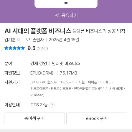
공유하기
AI 시대의 플랫폼 비즈니스
플랫폼 비즈니스의 성공 법칙
김기훈
저
토트출판사
2025년 4월 15일
9.5
리뷰 총점
(22건)
분야
경제 경영
>
인터넷 비즈니스
파일정보
EPUB(DRM)
75.17MB
지원기기
크레마
PC(윈도우 - 4K 모니터 미지원)
아이폰
아이패드
안드로이드폰
안드로이드패드
전자책단말기(저사양 기기 사용 불가)
PC(Mac)
이용안내
TTS 가능
종이책 구매
eBook 구매