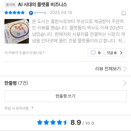
합 플랫폼 네이버(Naver),
제7장 플랫폼은 혁명이 아니라 진화다
AI 시대의 플랫폼 비즈니스
종이책
YES마니아 : 플래티넘
x****s
2025.04.16
평점10점
|
|
아메리칸 익스프레스의 진화
본 도서는 출판사로부터 무상으로 제공받아 주관적
인 리뷰를 했습니다. 플랫폼의 역사도 이제 20년이
아마존의 진화
넘었습니다. 판매자와 사용자를 연결하는 시장의 개
이베이의 수평적 확장
념을 인터넷에 올린 것을 플랫폼이라고 합니다. 저자
는 이를 간편함을 증대시킨 것이지 혁신이라고 하지
카카오의 진화
이 리뷰가 도움이 되었나요?
0
댓글
0
공감
않습니다. 혁신은 AI를 도입하는 시점부터라고 합니
카카오, 금융업에 진출하다
다. ＜AI시대의 플랫폼 비즈니스＞는 플랫폼의 기초
티맵의 진화
부터 진화 그리고 디지털
리뷰 전체보기
제8장 단면 기업의 플랫폼 전환
한줄평
(7건)
한줄평 이동
한줄평 쓰기
플랫폼 비즈니스를 꿈꾼다면 알아야 하는 것들
작성 시 유의사항
제조업의 플랫폼 전환
인바디의 플랫폼 진화
8.9
총 평점 8.9점
/ 10.0
완성차 업체의 플랫폼 진화