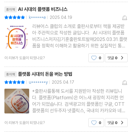
닭이 먼저냐 달걀이 먼저냐
리뷰제목
AI 시대의 플랫폼 비즈니스
종이책
플랫폼 만들기
k******e
2025.04.19
평점10점
|
|
단면 시장에서 양질의 서비스를 제공하여 사용자 그룹 확보하기
리뷰어스 클럽의 소개로 출판사로부터 책을 제공받
존재하지 않던 중개 서비스 제공하기
아 주관적으로 작성한 글입니다. AI 시대의 플랫폼
기존의 중개 서비스 대체하기
비즈니스저자김기훈출판토트발매2025.03.31.플랫
폼을 정확히 이해하고 활용하기 위한 실질적인 통찰
플랫폼 성장 전략, 비대칭 가격 구조
을 제공하고 있있는 도서는 단순한 개념 설명이나 성
플랫폼은 혜택을 주는 면과 돈을 버는 면을 연결한다
이 리뷰가 도움이 되었나요?
0
댓글
0
공감
공 사례의 나열에 머무르지 않고, 변화하는 시대, 특
플랫폼은 먼저 끌어들여야 하는 그룹에 혜택을 준다
히 인공지능이 산업 지형을 재편하는 지금, 플랫폼
리뷰제목
비즈니스가 어떤 식으로 진
플랫폼은 가격에 민감한 그룹에 혜택을 주어야 한다
플랫폼 시대의 돈을 버는 방법
종이책
u*******y
2025.04.17
평점10점
|
|
*출판사를통해 도서를 지원받아 작성한 리뷰입니
제4장 플랫폼 경쟁: 승자 독식과 멀티호밍
다. 플랫폼(Platform)은 어느새 굉장히 지리한 언
어가 되었습니다. 검색광고의 플랫폼인 구글, OTT
승자 독식
플랫폼의 선두주자 넷플릭스, 국내의 카카오와 네이
버 플랫폼 그리고 토스와 같은 금융플랫폼을 언급하
싱글호밍(singlehoming) vs 멀티호밍(multihoming)
이 리뷰가 도움이 되었나요?
0
댓글
0
공감
는 것도 ‘지겨워지는’ 이야기지요. 중요한 것은 어떤
플랫폼의 공존
플랫폼이 있고 플랫폼 비즈니스의 이론을 아는게 아