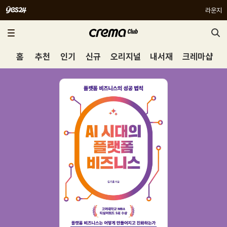
라운지
홈
추천
인기
신규
오리지널
내서재
크레마샵