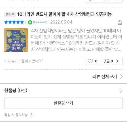
도 모르고 있었습니다. 이 책을 고르길 참 잘 했습니
리뷰제목
다. 중간에 일론머스크
10대라면 반드시 알아야 할 4차 산업혁명과 인공지능
종이책
YES마니아 : 로얄
n*****t
2022.05.04
평점10점
|
|
4차 산업혁명이라는 말은 많이 들었지만 10대의 아
이들이 알기 쉽게 설명된 책은 만나기 어려웠는데 이
번에 만난 팬덤북스 '10대라면 반드시 알아야 할 4
차 산업혁명과 인공지능'은 어렵고 난해할 줄만 알았
던 4차 산업혁명과 인공지능의 개념을 누구나 이해
이 리뷰가 도움이 되었나요?
0
댓글
0
공감
할 수 있는 용어로 쉽게 설명되어진 책이었어요. 산
업혁명? 우리가 지금은 4차 산업혁명이라 부르지만
그동안 산업
리뷰 전체보기
한줄평
(0건)
한줄평 이동
한줄평 쓰기
작성 시 유의사항