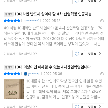
이 리뷰가 도움이 되었나요?
0
댓글
0
산업의 원리와 구조, 그리고 거의 모든 분야에서 사
1. 스마트 안경 : 〈드래곤 볼〉의 스카우터가 현실화된다면?
용되고 있는 인공지능 기술을 통해 활용할 수 있는
리뷰제목
1. 3D 프린터 : 생산과 소비의 경계를 허물다
직
10대라면 반드시 알아야 할 4차 산업혁명 인공지능
종이책
1. 4D 프린터 : 하드웨어와 소프트웨어의 경계를 허물다
m*******1
2022.05.12
평점10점
|
|
1. 홀로그램의 원리는 무엇인가?
49 서평 10대라면 반드시 알아야 할 4차 산업혁명 인공지능 ?이
1. 홀로그램으로 회의하는 날이 올까?
책은 단순히 10대가 보는 책이 아닌 것 같았다. 왜냐하면 수준이 정
말 높다는 생각이 들었다. 20대 30대 더 이상이라도 인공지능 메타
1. 자율주행차 : 인간의 개입 없이 도로 위를 달린다
버스에 관심이 있다면 꼭 봐야할 책이라는 생각이 들었다. 나는
1. 자율주행차는 어떻게 작동할까?
평소에 인공지능, 빅데이터, AI 알고리즘, 코딩, 플랫폼, 온라인, 메
1. 무인비행장치: 드론
이 리뷰가 도움이 되었나요?
0
댓글
0
공감
타버스, 딥러닝 등등 4차
1. 드론은 어떤 분야에 활용될까?
리뷰제목
10대 이상이면 이해할 수 있는 4차산업혁명입니다
종이책
1. 나노로봇이 인간의 병까지 수술한다고?
YES마니아 : 플래티넘
y*****e
2022.05.06
평점10점
|
|
10대를 위한 책인데도 막상 잡으면 쉽게 읽을 수 있
에필로그
고 이해가 잘 됩니다. 특히 그 분야가 어려운 책일수
미래를 위한 한 걸음, AI 빅데이터 관련 자격증 준비하기
록 쉬운 책을 잡게 되죠. 제목 그대로 4차 산업혁명,
인공지능, 컴퓨터 기술, 인공지능 기술들을 다룹니
다. 모두 합쳐 44개의 글로 이루어져있습니다. 말로
이 리뷰가 도움이 되었나요?
0
댓글
0
공감
는 정말 숱하게 들었는데 4차산업혁명에 대해 하나