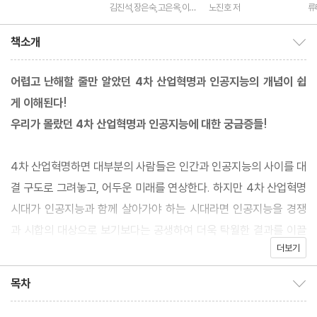
진일 감수
김진석,장은숙,고은옥,이순
노진호 저
류
화,전재호,고은수,박상아,
변혜진,성나연,안진승,윤소
책소개
영,이은지,이은학,임
책소개 보이기/감추기
어렵고 난해할 줄만 알았던 4차 산업혁명과 인공지능의 개념이 쉽
게 이해된다!
우리가 몰랐던 4차 산업혁명과 인공지능에 대한 궁금증들!
4차 산업혁명하면 대부분의 사람들은 인간과 인공지능의 사이를 대
결 구도로 그려놓고, 어두운 미래를 연상한다. 하지만 4차 산업혁명
시대가 인공지능과 함께 살아가야 하는 시대라면 인공지능을 경쟁
과 시합의 대상으로 보기보다는 공생하여 더욱 탁월한 결과를 이끌
더보기
어낼 수 있는 파트너로 보려는 자세가 필요하다.
목차
목차 보이기/감추기
그런 점에서 이 책은 증기기관이 만든 1차 산업혁명부터 디지털 시
대가 만든 4차 산업혁명의 과정과 개념, 그리고 그 의미를 풀어내면