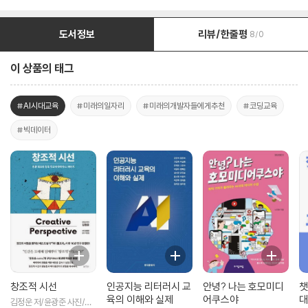
도서정보
리뷰/한줄평
8/0
이 상품의 태그
#AI시대교육
#미래의일자리
#미래의개발자들에게추천
#코딩교육
#빅데이터
창조적 시선
인공지능 리터러시 교
안녕? 나는 호모미디
챗
육의 이해와 실제
어쿠스야
대
김정운 저/윤광준 사진/이