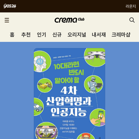
라운지
홈
추천
인기
신규
오리지널
내서재
크레마샵