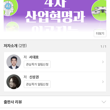
1. 인공지능이란 대체 무엇일까?
1. 인공지능은 어떻게 배워나가는 걸까? : 머신러닝과 딥러닝
1. 터미네이터 같은 로봇은 언제 만들어질 수 있을까?
1. 예술의 영역에 뛰어든 인공지능
1. 정보사회의 원유, 빅데이터란 무엇인가?
더보기
1. 빅데이터에도 속성이 있다고?
저자소개
(2명)
1. 구글은 어떻게 나를 그렇게 잘 알까?
1
/
1
1. 미래의 고소득 직업, AI 빅데이터 전문가
저 :
서대호
이동
관심작가 알림신청
Chapter 3 컴퓨터와 정보통신기술
1. 컴퓨터는 어쩌다 만들어졌을까? 계산기에서 컴퓨터가 태어났다
저 :
신성권
이동
고?
관심작가 알림신청
1. 옛날 컴퓨터는 왜 크기가 집채만 했을까?
1. 컴퓨터는 왜 숫자 0과 1만 인식할까?
출판사 리뷰
출판사 리뷰 보이기/감추기
1. 하드웨어와 소프트웨어는 무엇이고 어떻게 다른가?