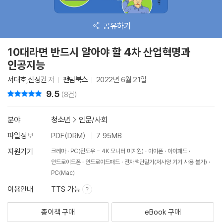
공유하기
10대라면 반드시 알아야 할 4차 산업혁명과
인공지능
서대호
,
신성권
저
팬덤북스
2022년 6월 21일
9.5
리뷰 총점
(8건)
분야
청소년
>
인문/사회
파일정보
PDF(DRM)
7.95MB
지원기기
크레마
PC(윈도우 - 4K 모니터 미지원)
아이폰
아이패드
안드로이드폰
안드로이드패드
전자책단말기(저사양 기기 사용 불가)
PC(Mac)
이용안내
TTS 가능
종이책 구매
eBook 구매