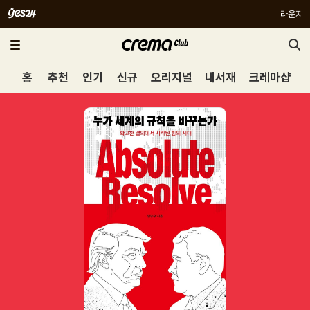
라운지
홈
추천
인기
신규
오리지널
내서재
크레마샵