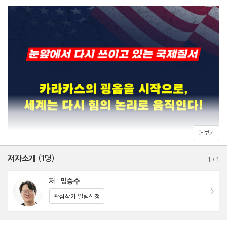
다. 주권을 지키려는 국가와 새로운 질서를 만들려는 강대국, 서로
왜 제거가 아니라 체포였나
다른 결의가 충돌하는 시대를 상징한다. 다극 체제로 이동하는 오늘
2026년 1월 체포 이후, 파장과 후폭풍
의 세계에서 패권 정치가 어떻게 작동하는지 이해하려는 독자라면
반드시 통과해야 할 관문 같은 책이다.
제3장 돈로 독트린
2026년의 벽두, 돌아온 먼로주의
돈로의 이름으로 선언된 패권 회복
동참과 확대의 행동 지침
베네수엘라에서 그린란드까지, 시험대에 오른 서반구
패권 회복인가, 불안의 자백인가
더보기
저자소개
(1명)
4장 혁명의 설계자들
1
/
1
푼토 피호 체제의 탄생
저 :
임승수
균열 속에서 성장한 세대
이동
관심작가 알림신청
카라카소 이후, 혁명을 준비한 장교들
쿠테타 실패와 정치 혁명의 시작