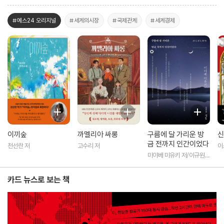
#예스24 오리지널
#세계의시장
#국제관계
#세계경제
이끼숲
까멜리아 싸롱
구름에 달 가리운 방
신
금 전까지 인간이었다
천선란 저
고수리 저
이
미야베 미유키 저/이규원
역
카드 뉴스로 보는 책