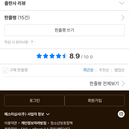
출판사 리뷰
출판사 리뷰 보이기/감추기
제헌의회와 제5공화국
한줄평
(15건)
한줄평 이동
5장 혁명과 반혁명의 각축전
한줄평 쓰기
불평등이 정조준한 49개의 개혁 법안
국가 안의 국가 PDVSA와 권력의 충돌
작성 시 유의사항
대통령궁으로 향한 쿠데타
8.9
총 평점 8.9점
석유 파업과 국가 권력의 재편
/ 10.0
미시온과 정치적 정당성
구매 한줄평
최근순
추천순
별점순
제6장 결투장으로 변한 서반구
한줄평 전체보기
21세기 볼리바르와 다층적 통합전략
핑크 타이드 물결과 혁명의 동반자
로그인
회원가입
21세기 사회주의의 정점과 찾아든 암운
예스이십사(주) 사업자 정보
버스 기사 대통령과 경제 전쟁의 시작
이용약관
개인정보처리방침
청소년보호정책
사법부의 격돌과 시원적 제헌권의 호출