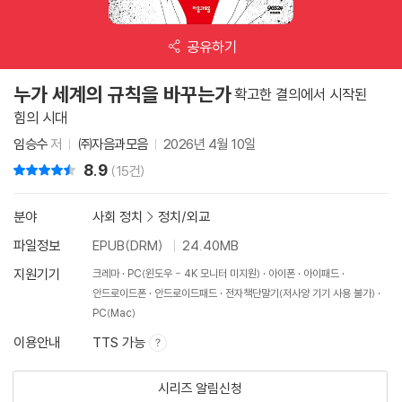
공유하기
누가 세계의 규칙을 바꾸는가
확고한 결의에서 시작된
힘의 시대
임승수
저
㈜자음과모음
2026년 4월 10일
8.9
리뷰 총점
(15건)
분야
사회 정치
>
정치/외교
파일정보
EPUB(DRM)
24.40MB
지원기기
크레마
PC(윈도우 - 4K 모니터 미지원)
아이폰
아이패드
안드로이드폰
안드로이드패드
전자책단말기(저사양 기기 사용 불가)
PC(Mac)
이용안내
TTS 가능
시리즈 알림신청