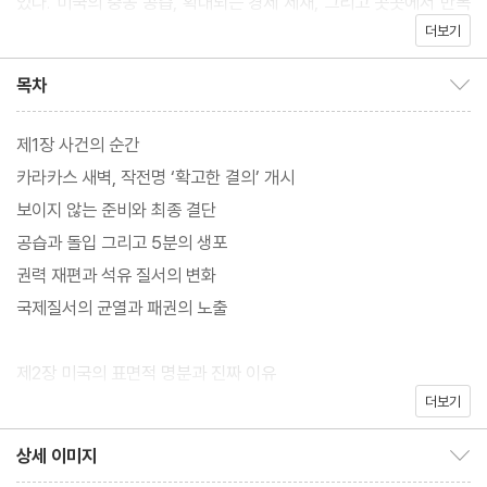
있다. 미국의 중동 공습, 확대되는 경제 제재, 그리고 곳곳에서 반복
더보기
되는 군사 개입은 국제법과 주권이라는 원칙이 실제 정치에서 어떻
게 작동하는지 묻게 만든다. 겉으로는 규칙과 질서의 언어가 유지되
목차
목차 보이기/감추기
지만, 그 이면에서는 여전히 강대국의 전략과 이해관계가 세계의 방
향을 결정하고 있다.
제1장 사건의 순간
『누가 세계의 규칙을 바꾸는가』는 작전명, 확고한 결의를 출발점으
카라카스 새벽, 작전명 ‘확고한 결의’ 개시
로, 오늘의 국제질서를 움직이는 힘의 구조와 패권의 작동 방식을 집
보이지 않는 준비와 최종 결단
요하게 해부하는 국제정치 인문서다. 미국이 ‘마약·테러·인권’이라는
공습과 돌입 그리고 5분의 생포
명분을 어떻게 개입의 언어로 활용하는지, 왜 ‘제거’가 아니라 ‘체
권력 재편과 석유 질서의 변화
포’라는 방식이 선택되었는지, 그리고 그 뒤에 숨겨진 자원·에너지·
국제질서의 균열과 패권의 노출
지정학적 계산은 무엇인지를 촘촘히 추적한다. 또한 차베스 혁명과
마두로 정권의 형성 과정, 미국 제재 속에서 버텨온 베네수엘라 사회
제2장 미국의 표면적 명분과 진짜 이유
의 구조, 그리고 미·중 패권 경쟁이 중남미에서 어떤 방식으로 충돌
더보기
기소와 현상금, 범죄자 프레임의 가동
하는지도 함께 조망한다.
마약·테러·인권, 개입 정당화 프레임
상세 이미지
트럼프의 작전명, ‘확고한 결의’는 트럼프의 결단만을 가리키지 않는
상세 이미지 보이기/감추기
법의 회색지대, 국가원수 면책과 강제 연행의 논리