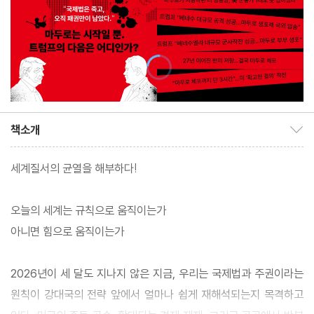
책소개
책소개 보이기/감추기
세계질서의 균열을 해부하다!
오늘의 세계는 규칙으로 움직이는가
아니면 힘으로 움직이는가
2026년이 세 달도 지나지 않은 지금, 우리는 국제법과 주권이라는
원칙이 강대국의 전략 앞에서 얼마나 쉽게 재해석되는지 목격하고