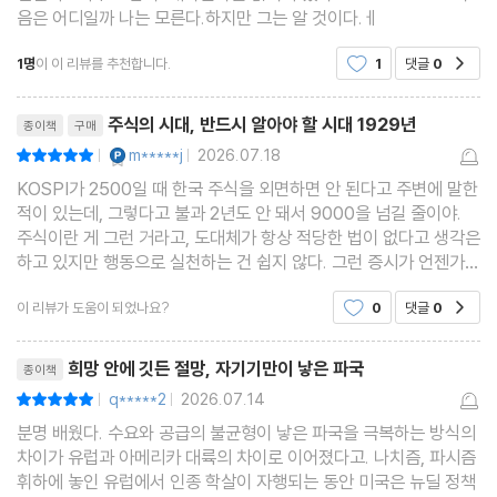
음은 어디일까 나는 모른다.하지만 그는 알 것이다.ㅔ
40. 1933년 5월 23일
41. 1933년 6월 16일
1명
이 이 리뷰를 추천합니다.
1
댓글
0
공감
42. 1933년 6월 21일
리뷰제목
주식의 시대, 반드시 알아야 할 시대 1929년
종이책
구매
에필로그
YES마니아 : 플래티넘
m*****j
2026.07.18
평점10점
|
|
후기
KOSPI가 2500일 때 한국 주식을 외면하면 안 된다고 주변에 말한
적이 있는데, 그렇다고 불과 2년도 안 돼서 9000을 넘길 줄이야.
감사의 말
주식이란 게 그런 거라고, 도대체가 항상 적당한 법이 없다고 생각은
출처
하고 있지만 행동으로 실천하는 건 쉽지 않다. 그런 증시가 언젠가는
주
또 폭락하고 많은 사람들을 절망(사실은 절망보다 더 깊은 수렁)에
이 리뷰가 도움이 되었나요?
0
댓글
0
공감
빠트리고 하는 과정은 매번 반복된다. 그런 믿을
참고 문헌
리뷰제목
사진 출처
희망 안에 깃든 절망, 자기기만이 낳은 파국
종이책
q*****2
2026.07.14
평점10점
|
|
분명 배웠다. 수요와 공급의 불균형이 낳은 파국을 극복하는 방식의
차이가 유럽과 아메리카 대륙의 차이로 이어졌다고. 나치즘, 파시즘
휘하에 놓인 유럽에서 인종 학살이 자행되는 동안 미국은 뉴딜 정책