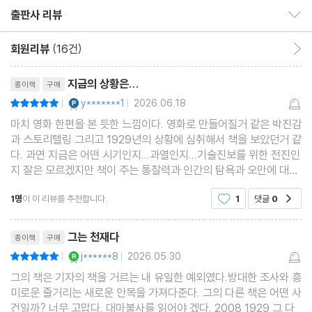
2부
출판사 리뷰
출판사 리뷰 보이기/감추기
26. 1930년 9월 30일
회원리뷰
(16건)
회원리뷰 이동
27. 1930년 10월 28일
리뷰제목
28. 1930년 11월 5일
지금의 상황은...
종이책
구매
29. 1931년 2월 2일
YES마니아 : 플래티넘
y*******1
2026.06.18
평점10점
|
|
30. 1932년 2월 18일
마치 영화 한편을 본 듯한 느낌이다. 영화로 만들어질거 같은 박진감
31. 1932년 11월 8일
과 스토리텔링 그리고 1929년의 상황에 심취해서 책을 보았던거 같
다. 과연 지금은 어떤 시기인지...과열인지...기술진보를 위한 전진인
32. 1933년 2월 18일
지 잘은 모르겠지만 책이 주는 통찰력과 인간의 탐욕과 오만에 대해
33. 1933년 2월 21일
조금은 이해하게 되었다.책의 마지막부분에,1929년이 우리에게 주
34. 1933년 2월 22일
1명
이 이 리뷰를 추천합니다.
1
댓글
0
공감
는 영구적인 교훈은 호황을 막을 수 있다거나,
35. 1933년 3월 3일
리뷰제목
그는 천재다
종이책
구매
36. 1933년 3월 7일
YES마니아 : 로얄
j******8
2026.05.30
평점10점
|
|
37. 1933년 3월 21일
그의 책은 기자의 책을 거르는 내 유일한 예외였다.방대한 조사와 흥
38. 1933년 5월 16일
미로운 줄거리는 새로운 안목을 가져다준다. 그의 다른 책은 어떤 사
39. 1933년 5월 22일
건일까? 너무 고맙다. 대마불사를 읽어야 겠다. 2008 1929 그 다