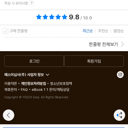
작성 시 유의사항
9.8
총 평점 9.8점
/ 10.0
구매 한줄평
최근순
추천순
별점순
한줄평 전체보기
로그인
회원가입
예스이십사(주) 사업자 정보
이용약관
개인정보처리방침
청소년보호정책
제휴문의
FAQ
eBook 1:1 문의/채팅상담
Copyright © YES24 Corp. All Rights Reserved.