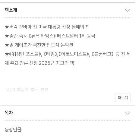
책소개
책소개 보이기/감추기
★버락 오바마 전 미국 대통령 선정 올해의 책
★출간 즉시 《뉴욕 타임스》 베스트셀러 1위 등극
★빌 게이츠가 극찬한 압도적 논픽션
★《워싱턴 포스트》, 《타임》,《이코노미스트》, 《블룸버그》 등 전 세
계 주요 언론 선정 2025년 최고의 책
“AI가 촉발한 주식 광풍,
더보기
1929 뉴욕 증시 대폭락의 데자뷔인가”
월스트리트 심장부를 관통하는 날카로운 시선, 앤드루 로스 소킨
목차
목차 보이기/감추기
100년 전 기록에서 현대 금융 위기를 돌파할 청사진을 발견하다
등장인물