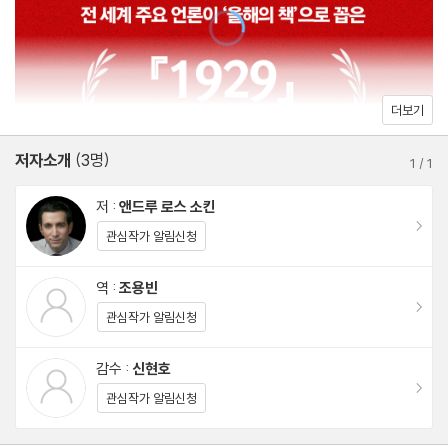
여기, 번영의 정점에서 파국으로 치달았던 자본주의의 가장 극적인
12. 1929년 5월 7일
기록을 담은 『1929』가 한국 사회를 찾는다. 8년에 걸친 집요한 추
13. 1929년 6월 4일
적 끝에 전 세계를 뒤흔든 역대 최악의 시장 붕괴의 실체를 낱낱이
14. 1929년 6월 29일
복원해낸 이 책은 출간 직후 아마존과 《뉴욕 타임스》 베스트셀러 1
15. 1929년 9월 2일
더보기
위를 기록하며 영미권 주요 언론의 대대적인 주목을 받았고, 버락 오
16. 1929년 10월 2일
바마 전 미국 대통령과 빌 게이츠가 ‘올해의 책’으로 꼽으며 금융 논
저자소개
(3명)
17. 1929년 10월 6일
1
/
1
픽션의 결정판이라 평했다. 암호화폐와 인공지능의 광풍에 휩싸인
18. 1929년 10월 10일
저 :
앤드루 로스 소킨
지금, 리스크의 본질을 이해하고 다가올 위기를 대비하려는 한국 독
19. 1929년 10월 24일
이동
관심작가 알림신청
자라면 누구나 귀담아들어야 할 독보적인 인사이트다. 오늘날 우리
20. 1929년 10월 27일
가 목격하는 주식 광풍이 1929년의 데자뷔인지, 아니면 새로운 시
21. 1929년 11월 6일
역 :
조용빈
대의 전조인지는 오직 이 책만이 답할 수 있다.
이동
22. 1929년 11월 8일
관심작가 알림신청
23. 1929년 11월 13일
감수 :
신현호
24. 1929년 12월 19일
이동
관심작가 알림신청
25. 1929년 12월 21일