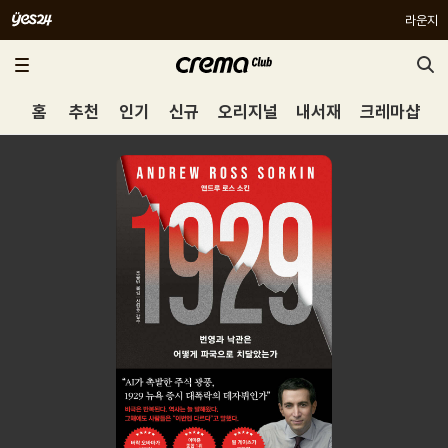
라운지
홈
추천
인기
신규
오리지널
내서재
크레마샵