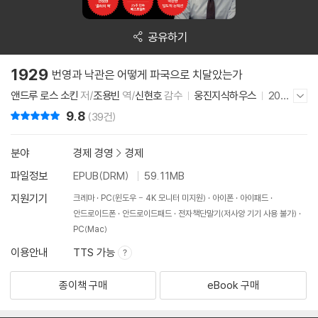
공유하기
1929
번영과 낙관은 어떻게 파국으로 치달았는가
앤드루 로스 소킨
저/
조용빈
역/
신현호
감수
웅진지식하우스
202
저자/출판사 더보기/감추기
6년 4월 20일
9.8
리뷰 총점
(39건)
분야
경제 경영
>
경제
파일정보
EPUB(DRM)
59.11MB
지원기기
크레마
PC(윈도우 - 4K 모니터 미지원)
아이폰
아이패드
안드로이드폰
안드로이드패드
전자책단말기(저사양 기기 사용 불가)
PC(Mac)
이용안내
TTS 가능
종이책 구매
eBook 구매