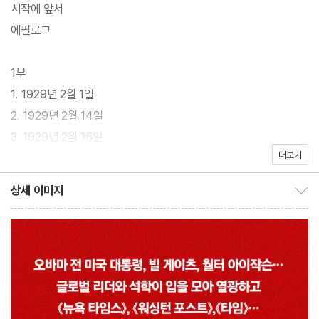
주가가 폭등한다. 새로운 기술 혁신이 세상을 바꿀 것이라는 낙관론
시작에 앞서
이 거리 곳곳에 넘실거린다. 평범한 월급쟁이부터 자영업자까지 모
에필로그
두가 빚을 내서 시장에 뛰어든다. 2026년 대한민국 어딘가의 풍경
일까? 아니다. 1929년 10월, 대폭락 직전의 월스트리트다. 100년
1부
전 사람들은 인류의 소통 방식을 바꿀 ‘라디오’라는 신기술에 열광하
1. 1929년 2월 1일
며 과감한 투자를 단행했다. “이번에는 다르다”는 맹신이 지배하던
2. 1929년 2월 14일
그 시기의 광기는 오늘날 우리 모습과 소름 끼치도록 닮아 있다. 전
3. 1929년 2월 16일
세계가 경악 속에 지켜본 1929년 대폭락은 단순히 주식시장의 붕괴
더보기
4. 1929년 3월 4일
를 넘어, 한 세대의 운명을 바꾼 대공황의 서막이었다.
5. 1929년 3월 5일
상세 이미지
현대 금융계의 내밀한 권력과 욕망을 파헤치는 데 탁월한 능력을 지
상세 이미지 보이기/감추기
6. 1929년 3월 26일
닌 《뉴욕 타임스》의 간판 저널리스트 앤드루 로스 소킨이 2008년
7. 1929년 3월 29일
글로벌 금융 위기를 다룬 『대마불사』 이후 16년 만에 한층 도발적이
8. 1929년 4월 5일
고 섬뜩한 질문을 들고 돌아왔다. “100년 전 라디오가 약속했던 풍
9. 1929년 4월 8일
요는 왜 파산의 기록이 되었으며, 오늘날 AI가 약속하는 유토피아는
10. 1929년 4월 12일
그 비극을 피해갈 수 있는가?”
11. 1929년 4월 14일