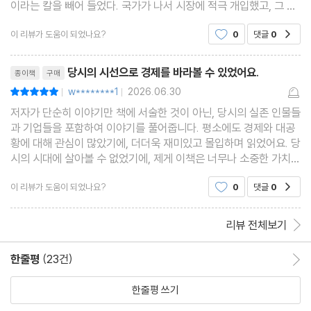
이라는 칼을 빼어 들었다. 국가가 나서 시장에 적극 개입했고, 그 결
과 최악의 사태만은 피할 수 있었다. 열심히 암기했다. 대부분 정답
이 리뷰가 도움이 되었나요?
0
댓글
0
공감
을 맞췄다. 그렇지만 와 닿진 않았고, 시험이
리뷰제목
당시의 시선으로 경제를 바라볼 수 있었어요.
종이책
구매
w********1
2026.06.30
평점10점
|
|
저자가 단순히 이야기만 책에 서술한 것이 아닌, 당시의 실존 인물들
과 기업들을 포함하여 이야기를 풀어줍니다. 평소에도 경제와 대공
황에 대해 관심이 많았기에, 더더욱 재미있고 몰입하며 읽었어요. 당
시의 시대에 살아볼 수 없었기에, 제게 이책은 너무나 소중한 가치를
지니고 있어요.
이 리뷰가 도움이 되었나요?
0
댓글
0
공감
리뷰 전체보기
한줄평
(23건)
한줄평 이동
한줄평 쓰기