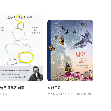
늘은 괜찮은 하루
낯선 고요
순표 저
보 헌터 저/캐스린 헌터 그림/김가원 역