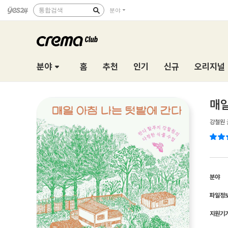
통합검색
분야
분야
홈
추천
인기
신규
오리지널
매일
강철원
분야
파일정
지원기