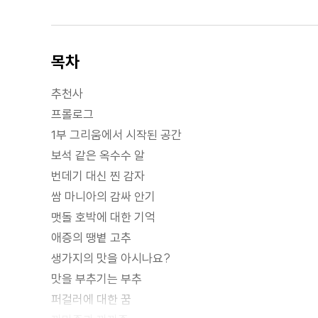
목차
추천사
프롤로그
1부 그리움에서 시작된 공간
보석 같은 옥수수 알
번데기 대신 찐 감자
쌈 마니아의 감싸 안기
맷돌 호박에 대한 기억
애증의 땡볕 고추
생가지의 맛을 아시나요?
맛을 부추기는 부추
퍼걸러에 대한 꿈