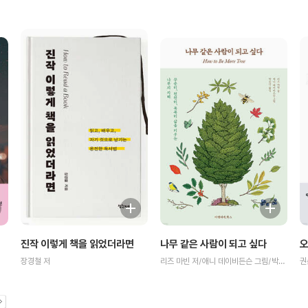
나무 같은 사람이 되고 싶다
오
진작 이렇게 책을 읽었더라면
리즈 마빈 저/애니 데이비든슨 그림/박은진 역
권
장경철 저