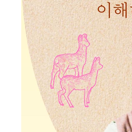
산새들과 노니는 삶
새끼 올빼미와의 조우
4부 텃밭 가장자리에 서서
텃밭 정원 가꾸기
감나무 그늘 밑
나의 첫 도장 나무
애지중지 에버로즈
코스모스를 향한 경의
텃밭의 여름 : 장마와 두꺼비
텃밭의 가을 : 가을걷이
텃밭의 겨울 : 견딤과 기다림
텃밭의 봄 : 연둣빛 생기
에필로그