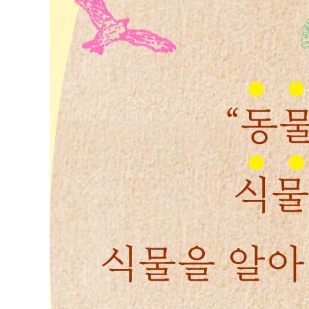
오직 생강 생각뿐
사계절이 담긴 과일청과 담금주
초겨울의 연례행사, 김장
3부 자연 속에서 연결된 우리
바오패밀리와 식물 친구들의 인연
남천과 남바할의 연결 고리
이제 똥 안 치우시죠?
방풍이 키우는 산호랑나비
미지의 양배추
이거 한번 심어 보실래요?
때늦은 양파와 마늘 심기
고구마를 좋아하는 특별 손님
안녕, 할부지
천변을 달리는 시간
무궁화꽃 팔랑개비