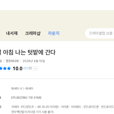
내서재
크레마샵
라운지
크레마클럽 상품
 아침 나는 텃밭에 간다
글
한즈미디어
2026년 4월 10일
10.0
(
60
건)
에세이 시
>
에세이
보
EPUB(DRM)
118.41MB
기
크레마
PC(윈도우 - 4K 모니터 미지원)
아이폰
아이패드
안드로이드폰
안드로이드
전자책단말기(저사양 기기 사용 불가)