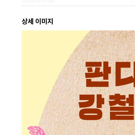
까마중과 까까중
실패를 맛보게 한 아주까리
2부 나를 키우는 텃밭
상세 이미지
파란 딸기 빨간 딸기
사랑의 힘으로! 당근 도전기
‘적당히’를 가르쳐 준 완두콩
텃밭 대장 대파 VS 텃밭 효자 쪽파
마늘종 뽑기의 달인
아내의, 아내에 의한, 아내를 위한 텃밭
오이의 생명력
뽀빠이 시금치 VS 채소 왕 아욱
아삭아삭 고구마 순 김치
바질 향으로 떠나는 여행
고수 마니아 후배 가족을 위해
삼채 유니버스
알밤과 복란 씨