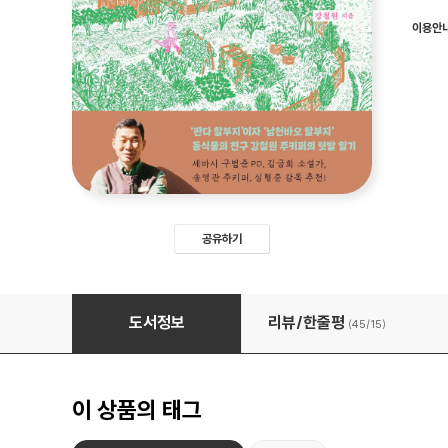
이용안
공유하기
매일 아침 나는 텃밭에 간다
도서정보
리뷰/한줄평
(45/
15
)
이 상품의 태그