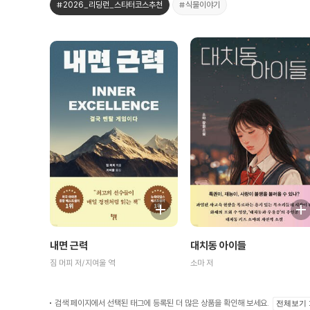
#2026_리딩런_스타터코스추천
#식물이야기
내면 근력
대치동 아이들
짐 머피 저/지여울 역
소마 저
검색 페이지에서 선택된 태그에 등록된 더 많은 상품을 확인해 보세요.
전체보기