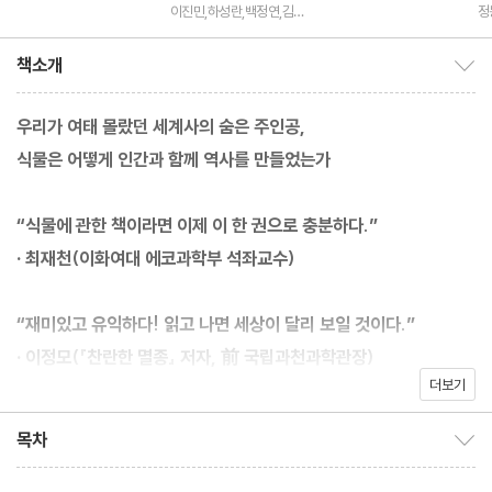
이진민,하성란,백정연,김미
정
소 공저/이주윤 그림
책소개
책소개 보이기/감추기
우리가 여태 몰랐던 세계사의 숨은 주인공,
식물은 어떻게 인간과 함께 역사를 만들었는가
“식물에 관한 책이라면 이제 이 한 권으로 충분하다.”
· 최재천(이화여대 에코과학부 석좌교수)
“재미있고 유익하다! 읽고 나면 세상이 달리 보일 것이다.”
· 이정모(『찬란한 멸종』 저자, 前 국립과천과학관장)
더보기
*** 역사와 예술, 과학을 아우르는 독보적인 식물 세계사 백과사전
목차
목차 보이기/감추기
*** 총 160컷의 식물 세밀화와 고전 명화, 고화질 컬러 사진 수록
*** 최재천 교수, 이정모 관장, 이소영 작가 강력 추천!