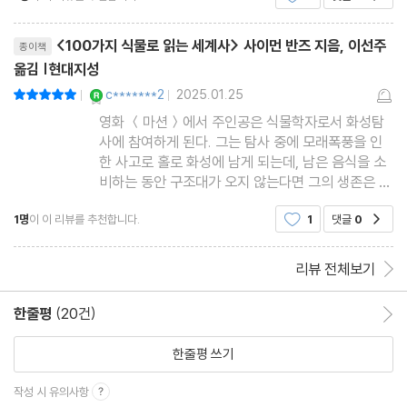
059 엽란
리뷰제목
060 콩
<100가지 식물로 읽는 세계사> 사이먼 반즈 지음, 이선주
종이책
061 독버섯
옮김 |현대지성
YES마니아 : 로얄
c*******2
2025.01.25
평점10점
062 티크나무
|
|
영화 ＜마션＞에서 주인공은 식물학자로서 화성탐
063 소나무
사에 참여하게 된다. 그는 탐사 중에 모래폭풍을 인
064 뽕나무
한 사고로 홀로 화성에 남게 되는데, 남은 음식을 소
065 백합
비하는 동안 구조대가 오지 않는다면 그의 생존은 힘
들 것이다.그러던 중 그는 기지 안에서 감자를 발견
066 수련
1명
이 이 리뷰를 추천합니다.
1
댓글
0
공감
한다. 그리고 우여곡절 끝에 감자에 싹을 틔우고 감
067 오렌지
자 재배에 성공한다. 미래 사회를 다루는 여러 영화
068 사프란 크로커스
속에서 식물은 그 자체
리뷰 전체보기
069 오이
한줄평
(20건)
한줄평 이동
070 쐐기풀
071 칸디다 알비칸스
한줄평 쓰기
072 카카오나무
작성 시 유의사항
073 딸기