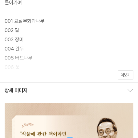
들어가며
『100가지 동물로 읽는 세계사』로 흥미로운 동물 세계사 이야기를
001 교살무화과나무
들려주었던 사이먼 반즈가 이번에는 식물 이야기를 가지고 돌아왔
002 밀
다. 『100가지 식물로 읽는 세계사』는 인류 역사에서 온갖 다채로운
003 장미
방식으로 활약해온 식물을 주인공으로 삼아 세계사를 되돌아본다.
004 완두
30년 경력의 베테랑 기자다운 폭넓은 지식과 생생한 현장감으로 10
005 버드나무
0가지 식물 이야기를 풍성하게 채웠다. 역사와 예술, 과학을 자유자
006 풀
재로 넘나들며 어디서도 들어보지 못한 다채로운 이야기를 들려준
더보기
007 기나나무
다. 총 160컷의 식물 세밀화와 고전 명화, 고화질 컬러 사진 또한 눈
008 해바라기
상세 이미지
으로 보는 즐거움을 더한다.
상세 이미지 보이기/감추기
009 참나무
010 데이지
태초의 인류에게 그늘을 제공한 교살무화과나무부터 오늘날 위기에
011 효모
처한 열대우림까지 과거와 현재, 미래를 아우르는 방대한 이야기가
012 대마
담겨 있다. 사과, 장미, 대나무 등 우리에게 익숙한 식물은 물론이고,
013 난초
파리지옥, 마법의 버섯, 크리스마스트리까지 희귀하고 별난 식물 이