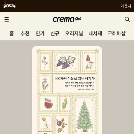
라운지
홈
추천
인기
신규
오리지널
내서재
크레마샵