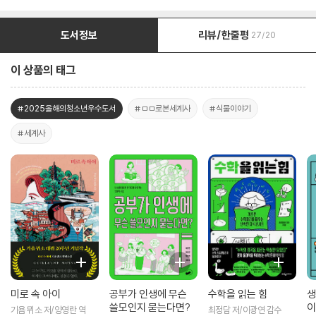
도서정보
리뷰/한줄평
27/20
이 상품의 태그
#2025올해의청소년우수도서
#ㅁㅁ로본세계사
#식물이야기
#세계사
미로 속 아이
공부가 인생에 무슨
수학을 읽는 힘
생
쓸모인지 묻는다면?
이
기욤 뮈소 저/양영란 역
최정담 저/이광연 감수