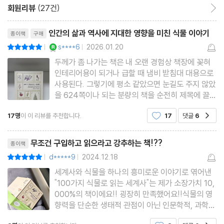
029 보리
회원리뷰
(27건)
회원리뷰 이동
030 보리수
리뷰제목
인간의 삶과 역사에 지대한 영향을 미친 식물 이야기
종이책
구매
031 마법의 버섯
YES마니아 : 로얄
s****6
2026.01.20
평점10점
|
|
032 감자
두께가 좀 나가는 책은 내 오랜 경험상 책장에 꽂혀
033 해란초
인테리어용이 되거나 급할 때 냄비 받침대 대용으로
034 녹나무
사용된다. 그렇기에 평소 같았으면 눈길도 주지 않았
을 624쪽이나 되는 분량의 책을 순전히 제목에 끌려
035 칡
서 읽게 되었으니 그 주인공이 바로 사이먼 반즈의
036 미국 풀
17명
이 이 리뷰를 추천합니다.
17
댓글
6
공감
「100가지 식물로 읽는 세계사」다. 지은이 사이먼 반
037 담배
즈는 30년 동안 ＜더 타임스＞에서 수석 기자로 일
리뷰제목
했고 야생동물에
038 연꽃
무조건 구입하고 읽으라고 강추하는 책!??
종이책
039 매리골드
d*****9
2024.12.18
평점10점
|
|
040 고추
세계사와 식물을 하나의 흥미로운 이야기로 엮어낸
"100가지 식물로 읽는 세계사"는 제가 소장가치 10,
041 송로버섯
000%의 책이에요!! 굉장히 만족했어요!!식물의 영
042 마룰라나무
향력을 단순한 생태적 관점이 아닌 인문학적, 과학적
시각을 뛰어넘어 종합적으로 다루고 있다는 점에서
043 벚나무
공감