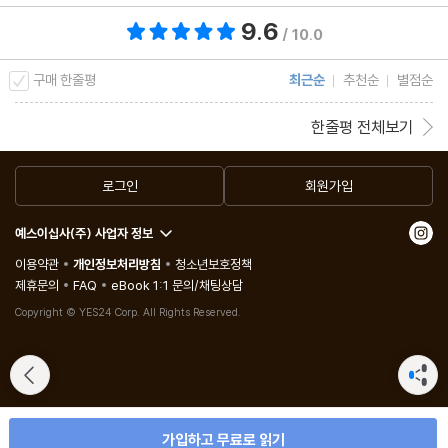
074 목화
9.6
총 평점 9.6점
/ 10.0
075 대두
076 애기장대
구매 한줄평
최근순
추천순
별점순
077 튤립
한줄평 전체보기
078 커피나무
079 사탕수수
로그인
회원가입
080 호랑가시나무
081 건조 부후균
예스이십사(주) 사업자 정보
082 올리브나무
이용약관
개인정보처리방침
청소년보호정책
제휴문의
FAQ
eBook 1:1 문의/채팅상담
083 라플레시아
Copyright © YES24 Corp. All Rights Reserved.
084 토마토
085 아몬드나무
086 독미나리
087 양배추
088 카사바
가입하고 무료로 읽기