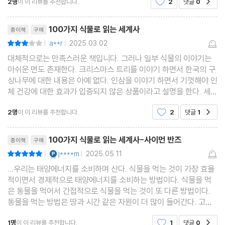
2명
이 이 리뷰를 추천합니다.
2
댓글
0
너무 흥미로웠어요! 지루할 틈이 없이~ 무겁지 않아
044 아마
서, 쉽게 몰입해서 읽어갈 수 있었어요! 특히 책에 포
리뷰제목
045 인디고
함된 희귀한 식물 세밀
100가지 식물로 읽는 세계사
종이책
구매
046 인삼
a**r
2025.03.02
평점6점
|
|
047 고무나무
대체적으로는 만족스러운 책입니다. 그러나 일부 식물의 이야기는
048 마늘
아쉬운 면도 존재한다. 크리스마스 트리를 이야기 하면서 한국의 구
상나무에 대한 내용은 아예 없다. 인삼을 이야기 하면서 기껏해야 인
049 디기탈리스
체 건강에 대한 효과가 입증되지 않은 상품이라고 설명을 한다. 세계
050 포도
사 적으로 가장 중요한 식물인 후추는 다르지 않으며 사탕수수의 경
051 식용버섯
2명
이 이 리뷰를 추천합니다.
2
댓글
1
공감
우 가장 중요할 노예무역에 대해 구체적으로 다
052 호장근
리뷰제목
100가지 식물로 읽는 세계사-사이먼 반즈
종이책
구매
053 대나무
YES마니아 : 플래티넘
j****m
2025.05.11
평점10점
|
|
054 차나무
...우리는 태양에너지를 소비하며 산다. 식물을 먹는 것이 가장 효율
055 조롱박
적이면서 경제적으로 태양에너지를 소비하는 방법이다. 식물을 먹
056 미국담쟁이덩굴
은 동물을 먹어서 간접적으로 식물을 먹는 것이 또 다른 방법이다.
동물을 먹는 방법은 땅과 시간 같은 자원이 더 많이 들어간다. 고기
057 아편양귀비
는 원래 사람들이 대부분 일상적으로 먹을 수 있는 음식이 아니었다.
058 바나나
1명
이 이 리뷰를 추천합니다.
1
댓글
0
공감
가끔 먹는 사치스러운 음식이었다. 이제 선진국