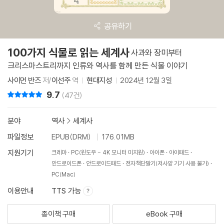
공유하기
100가지 식물로 읽는 세계사
사과와 장미부터
크리스마스트리까지 인류와 역사를 함께 만든 식물 이야기
사이먼 반즈
저/
이선주
역
현대지성
2024년 12월 3일
9.7
리뷰 총점
(47건)
분야
역사
>
세계사
파일정보
EPUB(DRM)
176.01MB
지원기기
크레마
PC(윈도우 - 4K 모니터 미지원)
아이폰
아이패드
안드로이드폰
안드로이드패드
전자책단말기(저사양 기기 사용 불가)
PC(Mac)
이용안내
TTS 가능
종이책 구매
eBook 구매