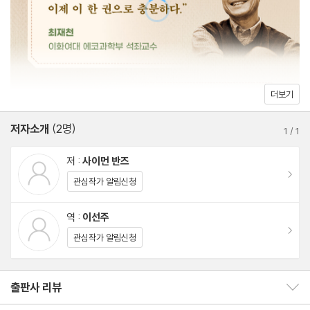
014 브라질너트나무
야기도 아우른다. 때로는 일용한 양식으로, 때로는 감사와 사랑을 전
015 기름야자
하는 선물로, 때로는 문명을 건설하는 재료로 우리 곁에 쭉 함께하며
016 노목
역사를 만들어온 식물의 무성한 이야기가 펼쳐진다. 이 책을 읽고 나
017 벼
면 세상이 달리 보일 것이다.
018 서양메꽃
더보기
019 개양귀비
저자소개
(2명)
020 파피루스
1
/
1
021 푸른곰팡이
저 :
사이먼 반즈
022 키겔리아나무
이동
관심작가 알림신청
023 수선화
024 사과
역 :
이선주
이동
025 미국삼나무
관심작가 알림신청
026 크리스마스트리
027 파리지옥
출판사 리뷰
출판사 리뷰 보이기/감추기
028 주목