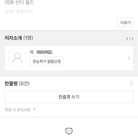
15화 언더 월드
16화 폭풍전야
17화 준비
더보기
저자소개
(1명)
1
/
1
저 :
미리어드
이동
관심작가 알림신청
한줄평
(0건)
한줄평 이동
한줄평 쓰기
작성 시 유의사항