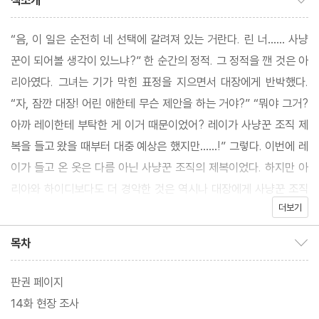
책소개
“음, 이 일은 순전히 네 선택에 갈려져 있는 거란다. 린 너…… 사냥
꾼이 되어볼 생각이 있느냐?” 한 순간의 정적. 그 정적을 깬 것은 아
리아였다. 그녀는 기가 막힌 표정을 지으면서 대장에게 반박했다.
“자, 잠깐 대장! 어린 애한테 무슨 제안을 하는 거야?” “뭐야 그거?
아까 레이한테 부탁한 게 이거 때문이었어? 레이가 사냥꾼 조직 제
복을 들고 왔을 때부터 대충 예상은 했지만……!” 그렇다. 이번에 레
이가 들고 온 옷은 다름 아닌 사냥꾼 조직의 제복이었다. 하지만 아
리아와 하이디보다도 더 경악한 것은 역시나 대장에게 사냥꾼 조직
더보기
가입 제안을 들은 린 자신이었다.
목차
목차 보이기/감추기
판권 페이지
14화 현장 조사