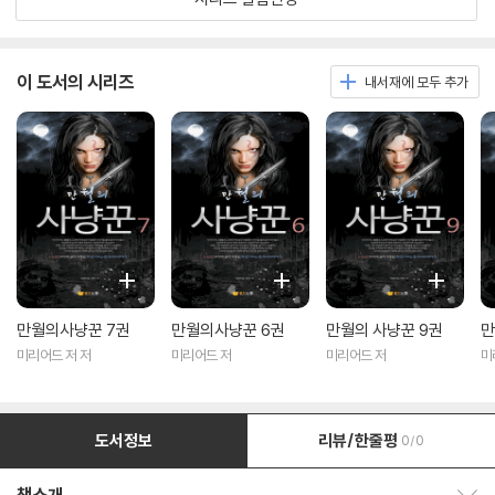
이 도서의 시리즈
내서재에 모두 추가
만월의사냥꾼 7권
만월의사냥꾼 6권
만월의 사냥꾼 9권
만
미리어드 저 저
미리어드 저
미리어드 저
미
도서정보
리뷰/한줄평
0/0
책소개 보이기/감추기