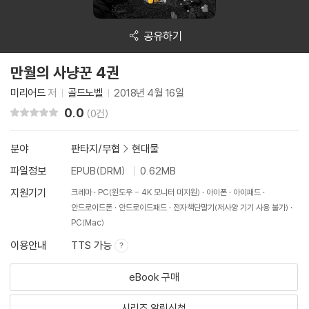
공유하기
만월의 사냥꾼 4권
미리어드
저
골드노벨
2018년 4월 16일
0.0
리뷰 총점
(0건)
분야
판타지/무협
>
현대물
파일정보
EPUB(DRM)
0.62MB
지원기기
크레마
PC(윈도우 - 4K 모니터 미지원)
아이폰
아이패드
안드로이드폰
안드로이드패드
전자책단말기(저사양 기기 사용 불가)
PC(Mac)
이용안내
TTS 가능
eBook 구매
시리즈 알림신청