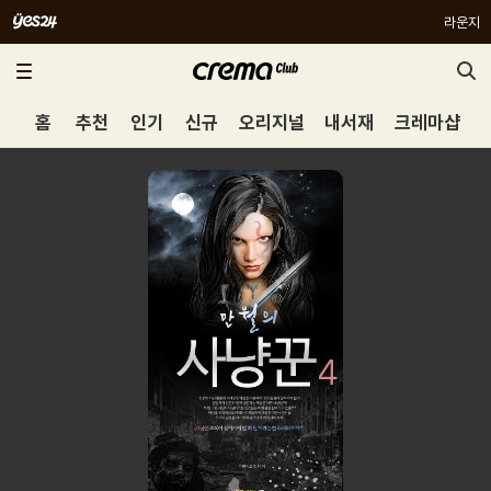
라운지
홈
추천
인기
신규
오리지널
내서재
크레마샵