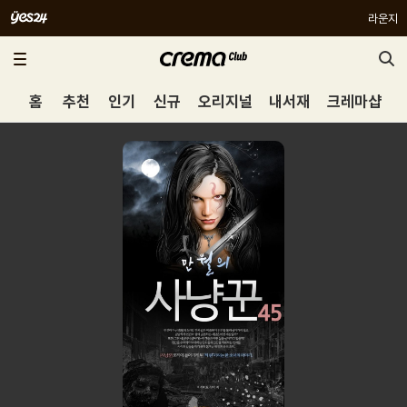
라운지
홈
추천
인기
신규
오리지널
내서재
크레마샵