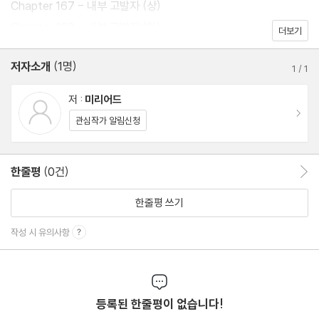
Chapter 167 - 내부 고발자 (상)
Chapter 168 - 내부 고발자 (하)
더보기
저자소개
(1명)
1
/
1
저 :
미리어드
이동
관심작가 알림신청
한줄평
(0건)
한줄평 이동
한줄평 쓰기
작성 시 유의사항
등록된 한줄평이 없습니다!