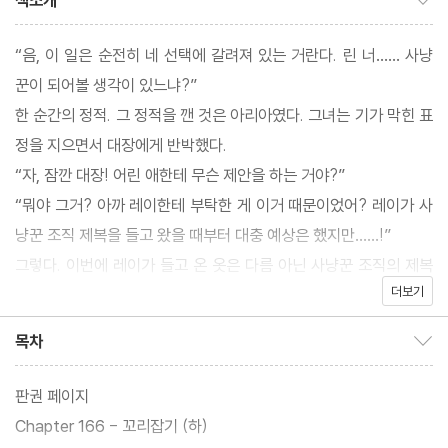
책소개
“음, 이 일은 순전히 네 선택에 갈려져 있는 거란다. 린 너…… 사냥
꾼이 되어볼 생각이 있느냐?”
한 순간의 정적. 그 정적을 깬 것은 아리아였다. 그녀는 기가 막힌 표
정을 지으면서 대장에게 반박했다.
“자, 잠깐 대장! 어린 애한테 무슨 제안을 하는 거야?”
“뭐야 그거? 아까 레이한테 부탁한 게 이거 때문이었어? 레이가 사
냥꾼 조직 제복을 들고 왔을 때부터 대충 예상은 했지만……!”
그렇다. 이번에 레이가 들고 온 옷은 다름 아닌 사냥꾼 조직의 제복
더보기
이었다. 하지만 아리아와 하이디보다도 더 경악한 것은 역시나 대장
에게 사냥꾼 조직 가입 제안을 들은 린 자신이었다.
목차
목차 보이기/감추기
판권 페이지
Chapter 166 - 꼬리잡기 (하)