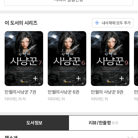
이 도서의 시리즈
내서재에 모두 추가
만월의사냥꾼 7권
만월의사냥꾼 6권
만월의 사냥꾼 9권
만
미리어드 저 저
미리어드 저
미리어드 저
미
도서정보
리뷰/한줄평
0/0
책소개 보이기/감추기