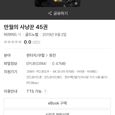
공유하기
만월의 사냥꾼 45권
미리어드
저
골드노벨
2019년 9월 2일
0.0
리뷰 총점
(0건)
분야
판타지/무협
>
퓨전
파일정보
EPUB(DRM)
0.47MB
지원기기
크레마
PC(윈도우 - 4K 모니터 미지원)
아이폰
아이패드
안드로이드폰
안드로이드패드
전자책단말기(저사양 기기 사용 불가)
PC(Mac)
이용안내
TTS 가능
eBook 구매
시리즈 알림신청