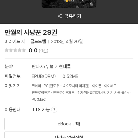
공유하기
만월의 사냥꾼 29권
미리어드
저
골드노벨
2018년 4월 20일
0.0
리뷰 총점
(0건)
분야
판타지/무협
>
현대물
파일정보
EPUB(DRM)
0.52MB
지원기기
크레마
PC(윈도우 - 4K 모니터 미지원)
아이폰
아이패드
안드로이드폰
안드로이드패드
전자책단말기(저사양 기기 사용 불가)
PC(Mac)
이용안내
TTS 가능
eBook 구매
시리즈 알림신청