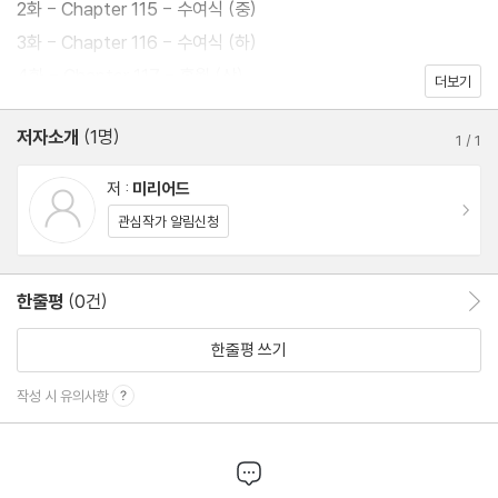
2화 - Chapter 115 - 수여식 (중)
3화 - Chapter 116 - 수여식 (하)
4화 - Chapter 117 - 홍월 (상)
더보기
저자소개
(1명)
1
/
1
저 :
미리어드
이동
관심작가 알림신청
한줄평
(0건)
한줄평 이동
한줄평 쓰기
작성 시 유의사항