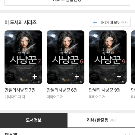
이 도서의 시리즈
내서재에 모두 추가
만월의사냥꾼 7권
만월의사냥꾼 6권
만월의 사냥꾼 9권
만
미리어드 저 저
미리어드 저
미리어드 저
미
도서정보
리뷰/한줄평
0/0
책소개 보이기/감추기