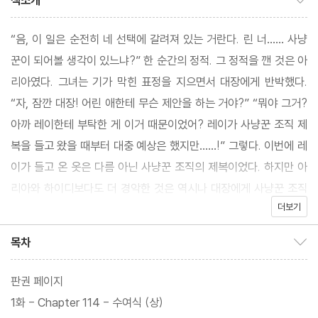
책소개
“음, 이 일은 순전히 네 선택에 갈려져 있는 거란다. 린 너…… 사냥
꾼이 되어볼 생각이 있느냐?” 한 순간의 정적. 그 정적을 깬 것은 아
리아였다. 그녀는 기가 막힌 표정을 지으면서 대장에게 반박했다.
“자, 잠깐 대장! 어린 애한테 무슨 제안을 하는 거야?” “뭐야 그거?
아까 레이한테 부탁한 게 이거 때문이었어? 레이가 사냥꾼 조직 제
복을 들고 왔을 때부터 대충 예상은 했지만……!” 그렇다. 이번에 레
이가 들고 온 옷은 다름 아닌 사냥꾼 조직의 제복이었다. 하지만 아
리아와 하이디보다도 더 경악한 것은 역시나 대장에게 사냥꾼 조직
더보기
가입 제안을 들은 린 자신이었다.
목차
목차 보이기/감추기
판권 페이지
1화 - Chapter 114 - 수여식 (상)