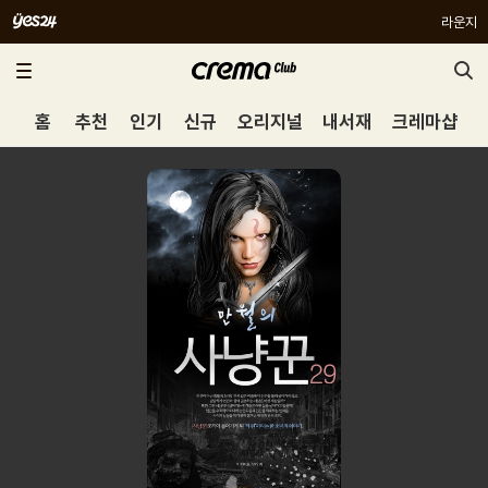
라운지
홈
추천
인기
신규
오리지널
내서재
크레마샵