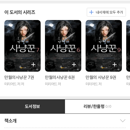
이 도서의 시리즈
내서재에 모두 추가
만월의사냥꾼 7권
만월의사냥꾼 6권
만월의 사냥꾼 9권
만
미리어드 저 저
미리어드 저
미리어드 저
미
도서정보
리뷰/한줄평
0/0
책소개
책소개 보이기/감추기