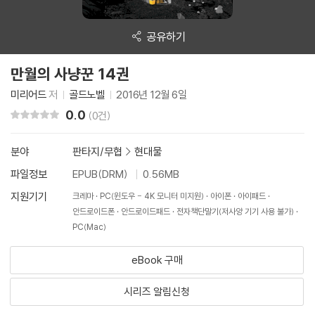
공유하기
만월의 사냥꾼 14권
미리어드
저
골드노벨
2016년 12월 6일
0.0
리뷰 총점
(0건)
분야
판타지/무협
>
현대물
파일정보
EPUB(DRM)
0.56MB
지원기기
크레마
PC(윈도우 - 4K 모니터 미지원)
아이폰
아이패드
안드로이드폰
안드로이드패드
전자책단말기(저사양 기기 사용 불가)
PC(Mac)
eBook 구매
시리즈 알림신청