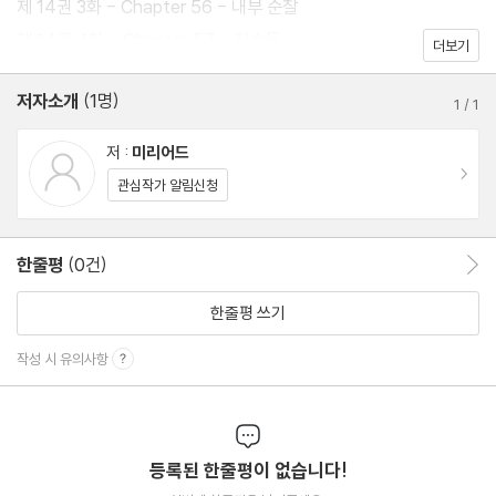
제 14권 3화 - Chapter 56 - 내부 순찰
제 14권 4화 - Chapter 57 - 죄수들
더보기
저자소개
(1명)
1
/
1
저 :
미리어드
이동
관심작가 알림신청
한줄평
(0건)
한줄평 이동
한줄평 쓰기
작성 시 유의사항
등록된 한줄평이 없습니다!