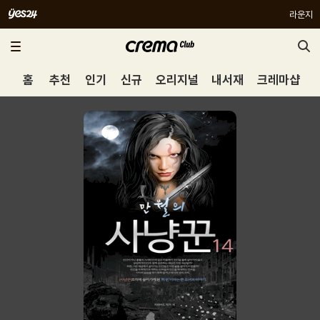
라운지
홈
추천
인기
신규
오리지널
내서재
크레마샵