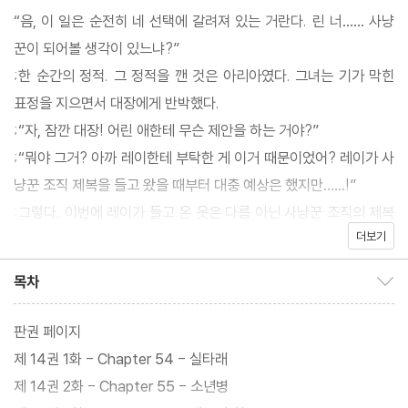
“음, 이 일은 순전히 네 선택에 갈려져 있는 거란다. 린 너…… 사냥
꾼이 되어볼 생각이 있느냐?”
;한 순간의 정적. 그 정적을 깬 것은 아리아였다. 그녀는 기가 막힌
표정을 지으면서 대장에게 반박했다.
;“자, 잠깐 대장! 어린 애한테 무슨 제안을 하는 거야?”
;“뭐야 그거? 아까 레이한테 부탁한 게 이거 때문이었어? 레이가 사
냥꾼 조직 제복을 들고 왔을 때부터 대충 예상은 했지만……!”
;그렇다. 이번에 레이가 들고 온 옷은 다름 아닌 사냥꾼 조직의 제복
더보기
이었다. 하지만 아리아와 하이디보다도 더 경악한 것은 역시나 대장
에게 사냥꾼 조직 가입 제안을 들은 린 자신이었다.
목차
목차 보이기/감추기
;
판권 페이지
제 14권 1화 - Chapter 54 - 실타래
제 14권 2화 - Chapter 55 - 소년병