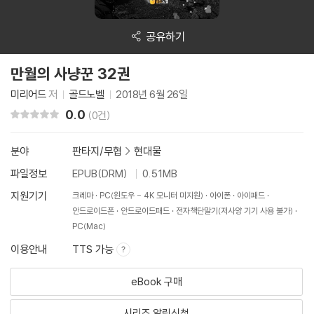
공유하기
만월의 사냥꾼 32권
미리어드
저
골드노벨
2018년 6월 26일
0.0
리뷰 총점
(0건)
분야
판타지/무협
>
현대물
파일정보
EPUB(DRM)
0.51MB
지원기기
크레마
PC(윈도우 - 4K 모니터 미지원)
아이폰
아이패드
안드로이드폰
안드로이드패드
전자책단말기(저사양 기기 사용 불가)
PC(Mac)
이용안내
TTS 가능
eBook 구매
시리즈 알림신청