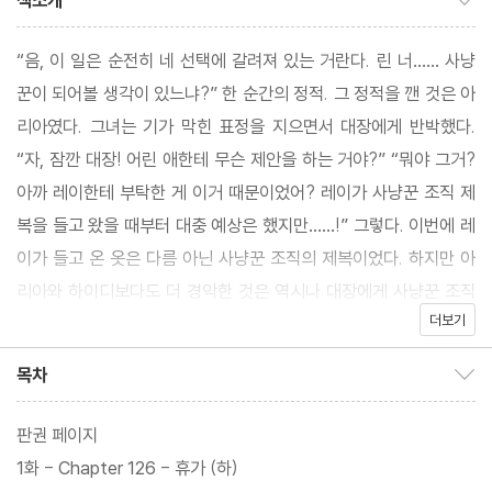
책소개
“음, 이 일은 순전히 네 선택에 갈려져 있는 거란다. 린 너…… 사냥
꾼이 되어볼 생각이 있느냐?” 한 순간의 정적. 그 정적을 깬 것은 아
리아였다. 그녀는 기가 막힌 표정을 지으면서 대장에게 반박했다.
“자, 잠깐 대장! 어린 애한테 무슨 제안을 하는 거야?” “뭐야 그거?
아까 레이한테 부탁한 게 이거 때문이었어? 레이가 사냥꾼 조직 제
복을 들고 왔을 때부터 대충 예상은 했지만……!” 그렇다. 이번에 레
이가 들고 온 옷은 다름 아닌 사냥꾼 조직의 제복이었다. 하지만 아
리아와 하이디보다도 더 경악한 것은 역시나 대장에게 사냥꾼 조직
더보기
가입 제안을 들은 린 자신이었다.
목차
목차 보이기/감추기
판권 페이지
1화 - Chapter 126 - 휴가 (하)