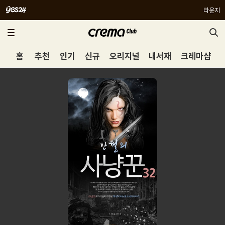
라운지
홈
추천
인기
신규
오리지널
내서재
크레마샵