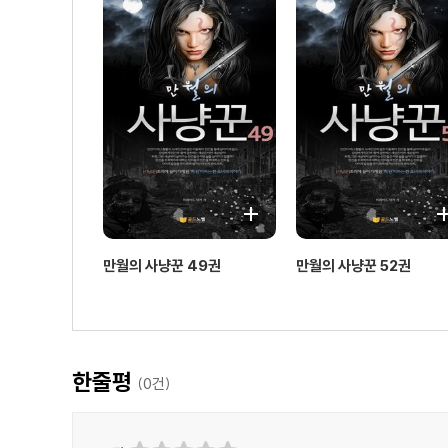
만월의 사냥꾼 49권
만월의 사냥꾼 52권
한줄평
(
0
건)