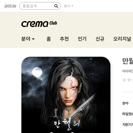
통합검색
분야
분야
홈
추천
인기
신규
오리지널
만월
미리어
분야
파일정
지원기