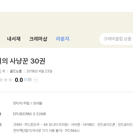
내서재
크레마샵
라운지
크레마클럽 상품
의 사냥꾼 30권
드
저
골드노벨
2018년 4월 23일
0.0
(
0
건)
판타지/무협
>
현대물
보
EPUB(DRM)
0.52MB
기
크레마
PC(윈도우 - 4K 모니터 미지원)
아이폰
아이패드
안드로이드폰
안드로이드
전자책단말기(저사양 기기 사용 불가)
PC(Mac)