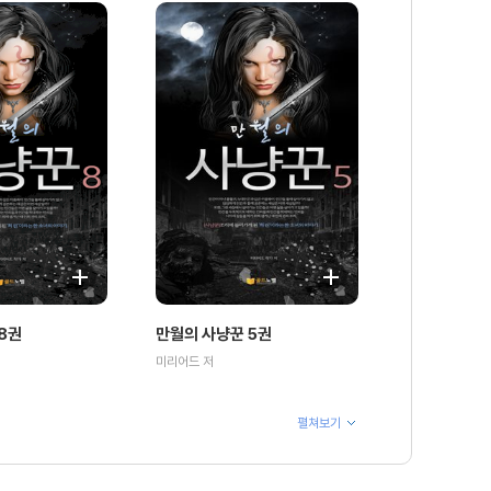
8권
만월의 사냥꾼 5권
미리어드 저
펼쳐보기