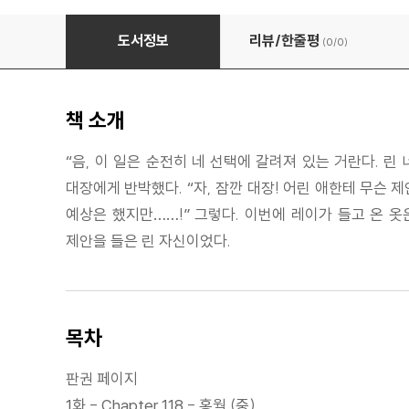
만월의 사냥꾼 30권
도서정보
리뷰/한줄평
(0/
0
)
책 소개
“음, 이 일은 순전히 네 선택에 갈려져 있는 거란다. 
대장에게 반박했다. “자, 잠깐 대장! 어린 애한테 무슨 
예상은 했지만……!” 그렇다. 이번에 레이가 들고 온 
제안을 들은 린 자신이었다.
목차
판권 페이지
1화 - Chapter 118 - 홍월 (중)