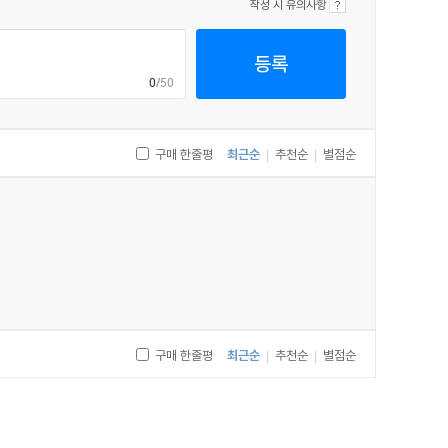
작성 시 유의사항
등록
0
/50
구매 한줄평
최근순
추천순
별점순
|
|
구매 한줄평
최근순
추천순
별점순
|
|