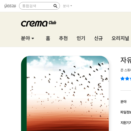
통합검색
분야
분야
홈
추천
인기
신규
오리지널
자
존 스튜
분야
파일정
지원기