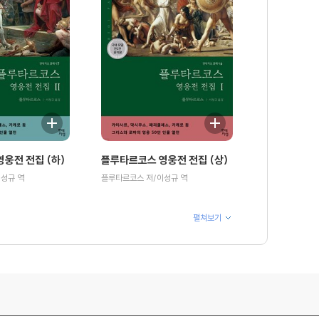
웅전 전집 (하)
플루타르코스 영웅전 전집 (상)
성규 역
플루타르코스 저/이성규 역
펼쳐보기