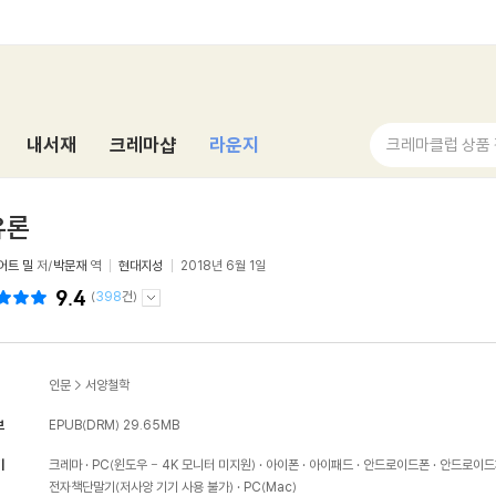
내서재
크레마샵
라운지
크레마클럽 상품
유론
어트 밀
저/
박문재
역
현대지성
2018년 6월 1일
9.4
(
398
건)
인문
>
서양철학
보
EPUB(DRM)
29.65MB
기
크레마
PC(윈도우 - 4K 모니터 미지원)
아이폰
아이패드
안드로이드폰
안드로이드
전자책단말기(저사양 기기 사용 불가)
PC(Mac)