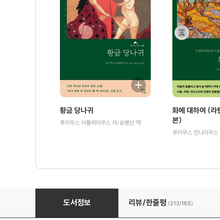
황금 당나귀
화에 대하여 (라
본)
루키우스 아풀레이우스 저/송병선 역
자유론
도서정보
리뷰/한줄평
(213/
185
)