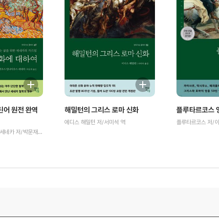
틴어 원전 완역
해밀턴의 그리스 로마 신화
플루타르코스 영
에디스 해밀턴 저/서미석 역
플루타르코스 저/이
루키우스 안나이우스 세네카 저/박문재 역