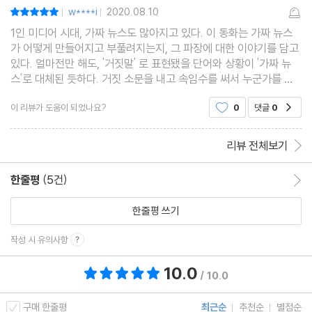
w****i
2020.08.10
평점10점
|
|
1인 미디어 시대, 가짜 뉴스도 많아지고 있다. 이 동화는 가짜 뉴스
가 어떻게 만들어지고 부풀려지는지, 그 파장에 대한 이야기를 담고
있다. 얼마전만 해도, '거짓말' 로 표현됐을 단어와 상황이 '가짜 뉴
스'로 대체된 듯하다. 거짓 소문을 내고 속임수를 써서 누군가를 궁
지로 모는 행위는 어제오늘 일이 아니니까. 다만 요즘은 말이 더욱
이 리뷰가 도움이 되었나요?
0
댓글
0
공감
순식간에 퍼진다. 사실 여부를 판단할 새도 없
리뷰 전체보기
한줄평
(5건)
한줄평 이동
한줄평 쓰기
작성 시 유의사항
10.0
총 평점 10.0점
/ 10.0
구매 한줄평
최근순
추천순
별점순