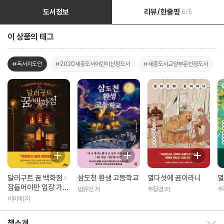
도서정보
리뷰/한줄평
6/5
이 상품의 태그
#독서지도안
#2020세종도서어린이선정도서
#세종도서교양부문선정도서
달러구트 꿈 백화점 :
삼도천 환생 고등학교
열다섯에 곰이라니
열
잠들어야만 입장 가능
범유진 저
추정경 저
추
합니다
이미예 저
책소개
책소개 보이기/감추기