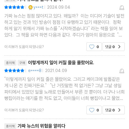
YES마니아 : 골드
y***t
2024.09.04
평점10점
|
|
가짜 뉴스는 점점 많아지고 있다. 왜일까? 이는 미디어 기술이 발전
하고 있는 것과 1인 방송이 점점 더 유행하고 있기 때문이다. 정확
하게 알기 위해서 가짜 뉴스를 "시작하겠습니다'' 라는 책을 읽어 보
았다. 그 책을 요악 하면 다음과 같다. 주디가 엄마의 응원으로 "주
디의 생생뉴스"라는 유튜버 를 시작한다. 주디가 보도한 사건은 떡
이 리뷰가 도움이 되었나요?
0
댓글
0
공감
볶이 보도 사건, 트리케라톱스 발톱 사건이
리뷰제목
이렇게까지 일이 커질 줄을 몰랐어요.
종이책
구매
e****8
2021.04.09
평점10점
|
|
"이렇게까지 일이 커질 줄은 몰랐어요. 그리고 케이크에 발톱같은
게 나온 건 진짜거든요." "난 거짓말한 적 없거든? 그냥 그날 생일
파티에서 있었던 일을 노래로 만들어서 부른 것 뿐이야. 더구나 너희
빵집이라는 얘기를 한 적도 없고, 아이들이 너희 빵집이냐고 물었을
때 분명히 아니라고 대답했어." 아나운서가 꿈이었던 엄마는 주디
이 리뷰가 도움이 되었나요?
0
댓글
0
공감
에게 유투브 방송을 해볼 것을 권합니다
리뷰제목
가짜 뉴스의 위험을 알리다
종이책