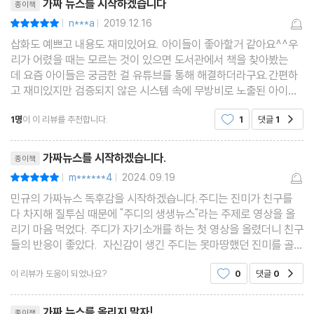
가짜 뉴스를 시작하겠습니다
종이책
n***a
2019.12.16
평점10점
|
|
삽화도 예쁘고 내용도 재미있어요. 아이들이 좋아할거 같아요^^우
리가 어렸을 때는 모르는 것이 있으면 도서관에서 책을 찾아봤는
데 요즘 아이들은 궁금한 걸 유튜브를 통해 해결하더라구요.간편하
고 재미있지만 검증되지 않은 시스템 속에 무방비로 노출된 아이들
이 걱정스러웠는데...아이들뿐만 아니라 어른들도 이 책을 읽어봤으
1명
이 이 리뷰를 추천합니다.
1
댓글
1
공감
면 해요.아이들에게 올바른 인터넷문화를 가르쳐야죠^^
리뷰제목
가짜뉴스를 시작하겠습니다.
종이책
m******4
2024.09.19
평점10점
|
|
민규의 가짜뉴스 독후감을 시작하겠습니다.주디는 진미가 친구를
다 차지해 질투심 때문에 "주디의 생생뉴스"라는 주제로 영상을 올
리기 마음 먹었다. 주디가 자기소개를 하는 첫 영상을 올렸더니 친구
들의 반응이 좋았다. 자신감이 생긴 주디는 못마땅했던 진미를 골려
주려고 시커먼 빵에서 손톱이 나왔다는 거짓영상을 올렸다. 사실을
이 리뷰가 도움이 되었나요?
0
댓글
0
공감
밝히려는 진미와 그런 적 없다고 하는 주디. 반
리뷰제목
가짜 뉴스를 올리지 말자!
종이책