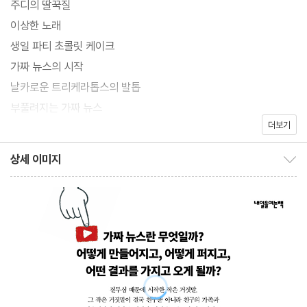
주디의 딸꾹질
이상한 노래
생일 파티 초콜릿 케이크
가짜 뉴스의 시작
날카로운 트리케라톱스의 발톱
부풀려지는 가짜 뉴스
더보기
사실을 말해!
팩트 체크
상세 이미지
상세 이미지 보이기/감추기
진미 빵집 아르바이트생 언니
문 닫은 진미 빵집
이것으로 뉴스를 마치겠습니다
작가의 말