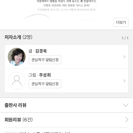
더보기
저자소개
(2명)
1
/
1
글 :
김경옥
이동
관심작가 알림신청
그림 :
주성희
이동
관심작가 알림신청
출판사 리뷰
출판사 리뷰 보이기/감추기
회원리뷰
(6건)
회원리뷰 이동
리뷰제목