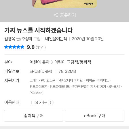
공유하기
가짜 뉴스를 시작하겠습니다
김경옥
글/
주성희
그림
내일을여는책
2020년 10월 20일
9.8
리뷰 총점
(11건)
분야
어린이 유아
>
어린이 그림책/동화책
파일정보
EPUB(DRM)
78.32MB
지원기기
크레마
PC(윈도우 - 4K 모니터 미지원)
아이폰
아이패드
안드로이드폰
안드로이드패드
전자책단말기(저사양 기기 사용 불가)
PC(Mac)
이용안내
TTS 가능
종이책 구매
eBook 구매