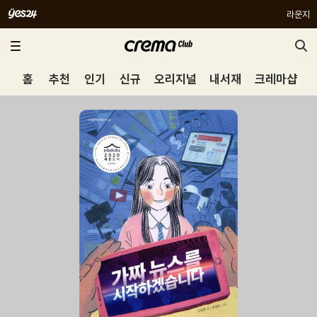
라운지
홈
추천
인기
신규
오리지널
내서재
크레마샵