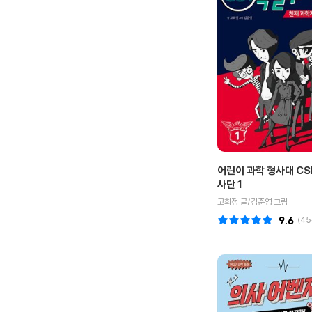
어린이 과학 형사대 CS
사단 1
고희정 글/김준영 그림
9.6
(
45