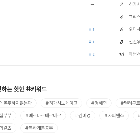
히가시
2
그리
4
오디
6
1
전건
8
1
마법
10
2
하는 핫한 #키워드
에몰두하지않는다
#히가시노게이고
#정해연
#달러구
집부부
#베르나르베르베르
#김미경
#사피엔스
의왈츠
#독하게돈공부