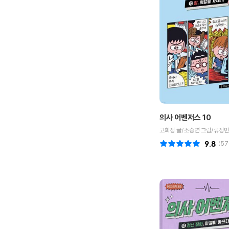
의사 어벤저스 10
고희정 글/조승연 그림/류정민
9.8
(
57