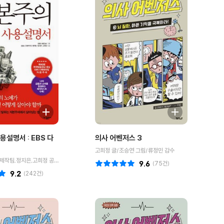
용설명서 : EBS 다
의사 어벤저스 3
고희정 글/조승연 그림/류정민 감수
EBS 자본주의 제작팀,정지은,고희정 공저/EBS MEDIA 기획
9.6
(
75
건)
9.2
(
242
건)