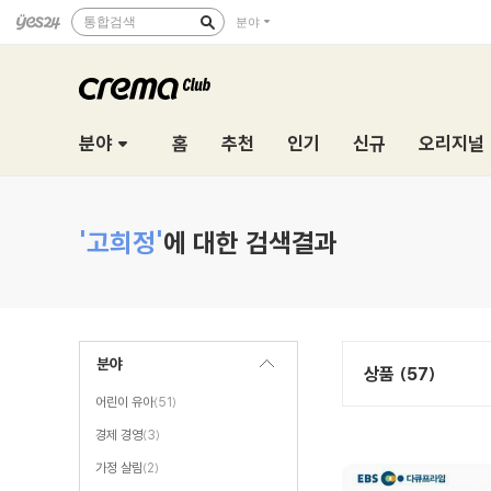
통합검색
분야
분야
홈
추천
인기
신규
오리지널
'고희정'
에 대한 검색결과
분야
상품 (57)
어린이 유아
(51)
경제 경영
(3)
가정 살림
(2)