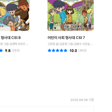
형사대 CSI 8
어린이 사회 형사대 CSI 7
고희정 글/김준영 그림/김영택,유호진 감수
고희정 글/김준영 그림/김봉수,이은실 감수
9.8
(
26
건)
10.0
(
36
건)
2026.08.08 기준