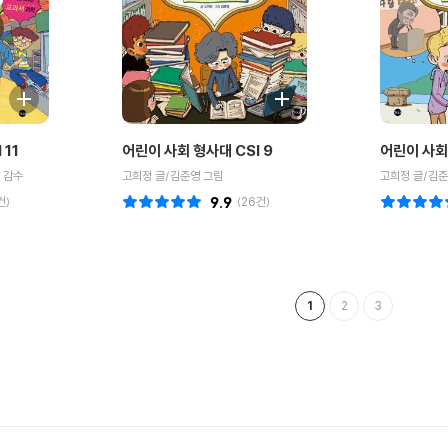
 11
어린이 사회 형사대 CSI 9
어린이 사회 
 감수
고희정 글/김준영 그림
건)
9.9
(
26
건)
1
2
3