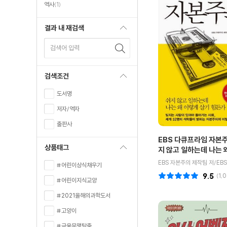
역사
(1)
결과 내 재검색
검색어 입력
검색조건
도서명
저자/역자
출판사
EBS 다큐프라임 자본주
상품태그
지 않고 일하는데 나는 
살기 힘든가
#어린이상식채우기
9.5
(
1,
#어린이지식교양
#2021올해의과학도서
#고양이
#금융문맹탈출