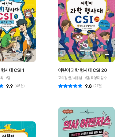
형사대 CSI 1
어린이 과학 형사대 CSI 20
욱 그림
고희정 글/서용남 그림/곽영직 감수
9.9
(
45
건)
9.8
(
21
건)