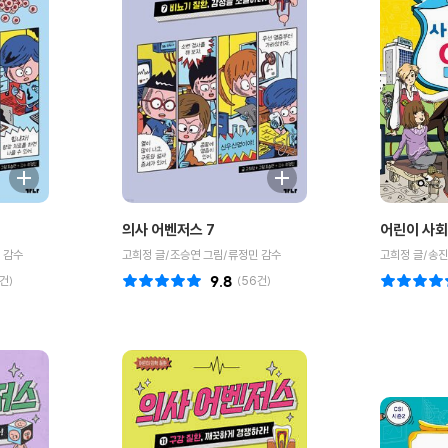
의사 어벤저스 7
어린이 사회 
 감수
고희정 글/조승연 그림/류정민 감수
고희정 글/송진
건)
9.8
(
56
건)