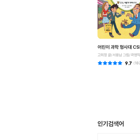
어린이 과학 형사대 CSI
고희정 글/서용남 그림/곽영직
9.7
(
18
인기검색어