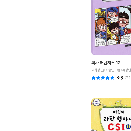
의사 어벤저스 12
고희정 글/조승연 그림/류정민
9.9
(
75