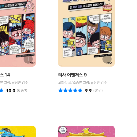
스 14
의사 어벤저스 9
연 그림/류정민 감수
고희정 글/조승연 그림/류정민 감수
10.0
(
69
건)
9.9
(
61
건)