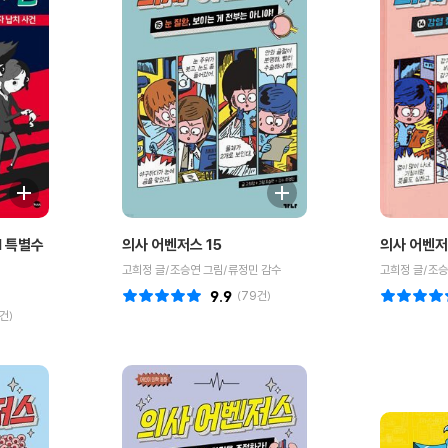
I 특별수
의사 어벤저스 15
의사 어벤저
고희정 글/조승연 그림/류정민 감수
고희정 글/조승
9.9
(
79
건)
건)