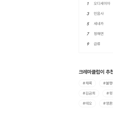
오디세이아
1
민음사
3
세네카
5
정해연
7
급류
9
크레마클럽이 추천
#채록
#불행
#김금희
#윗
#테오
#영혼