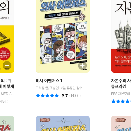
의 : 쉬
의사 어벤저스 1
자본주의 사
왜 이렇게
큐프라임
고희정 글/조승연 그림/류정민 감수
EBS 자본주의 제작팀 저/EBS MEDIA 기획
9.7
(
143
건)
045
건)