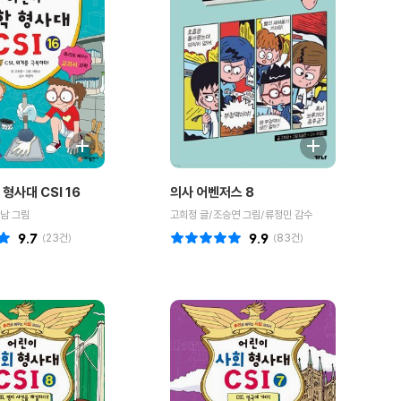
형사대 CSI 16
의사 어벤저스 8
남 그림
고희정 글/조승연 그림/류정민 감수
9.7
(
23
건)
9.9
(
83
건)