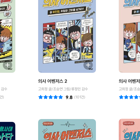
의사 어벤저스 2
의사 어벤저
 감수
고희정 글/조승연 그림/류정민 감수
고희정 글/조승
건)
9.8
(
101
건)