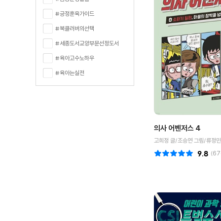
#긍정훈육가이드
#북클러버의선택
#세종도서교양부문선정도서
#육아고수노하우
#육아는실전
의사 어벤저스 4
고희정 글/조승연 그림/류정민
9.8
(
67