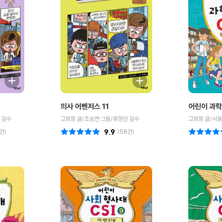
의사 어벤저스 11
어린이 과학 
 감수
고희정 글/조승연 그림/류정민 감수
고희정 글/서용
건)
9.9
(
58
건)