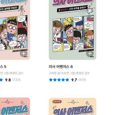
스 5
의사 어벤저스 6
연 그림/류정민 감수
고희정 글/조승연 그림/류정민 감수
9.8
(
73
건)
9.7
(
61
건)