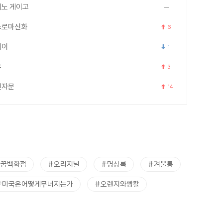
노 게이고
스로마신화
6
세이
1
우
3
천자문
14
트꿈백화점
#오리지널
#명상록
#겨울통
#미국은어떻게무너지는가
#오렌지와빵칼