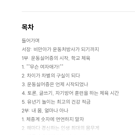
목차
들어가며
서장: 비만아가 운동처방사가 되기까지
1부: 운동싫어증의 시작, 학교 체육
1. ""무슨 여자애가!""
2. 차이가 차별의 구실이 되다
3. 운동싫어증은 언제 시작되었나
4. 토론, 글쓰기, 자기방어 훈련을 하는 체육 시간
5. 유년기 놀이는 최고의 건강 적금
2부: 내 몸, 얼마나 아나
1. 체중계 숫자에 연연하지 말자
2. 해마다 경신하는 인생 최대의 몸무게