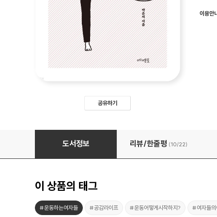
이용안
공유하기
여자는 체력
도서정보
리뷰/한줄평
(10/
22
)
이 상품의 태그
#운동하는여자들
#공감라이프
#운동어떻게시작하지?
#여자들의