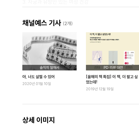
3. 자궁과 유방만 있는 여성 건강
4. 몸의 신호 알아차리기
5. 몸 지도와 건강 곡선
채널예스 기사
(2개)
3부: 내 몸에 맞는 다이어트
1. 다이어트는 습관이다
2. 정답은 없어도 방향은 있다
3. 나쁜 습관과 결별하려면
4. 먹는 습관 알아보기
솔직히 말해서
PD 리뷰 대전
5. ‘혼자’보다 ‘같이’ 해야 성공한다
야, 너도 살찔 수 있어
[올해의 책 특집] 이 책, 더 팔고 싶
6. 내게 맞는 다이어트 방식 찾기
었는데!
2020년 01월 10일
2019년 12월 19일
4부: 지금 바로 준비운동
1. 작고 소박한 운동 목표
2. 체력을 편식하지 말자
3. 최소 몇 개월은 코치가 필요하다
상세 이미지
4. 나에게 맞는 운동 센터와 트레이너 찾기
5. 부상도 알고 배워야 한다