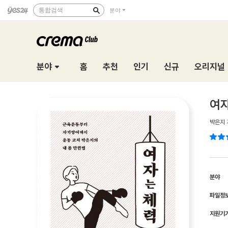
통합검색
분야
분야
홈
추천
인기
신규
오리지널
여
박은지
분야
파일정
지원기