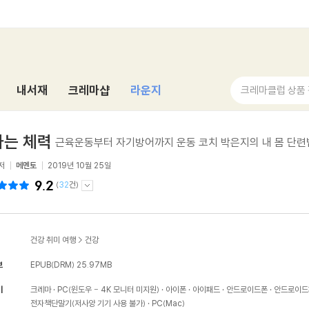
내서재
크레마샵
라운지
크레마클럽 상품
자는 체력
근육운동부터 자기방어까지 운동 코치 박은지의 내 몸 단련
저
메멘토
2019년 10월 25일
9.2
(
32
건)
건강 취미 여행
>
건강
보
EPUB(DRM)
25.97MB
기
크레마
PC(윈도우 - 4K 모니터 미지원)
아이폰
아이패드
안드로이드폰
안드로이드
전자책단말기(저사양 기기 사용 불가)
PC(Mac)