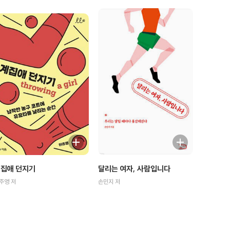
집애 던지기
달리는 여자, 사람입니다
주영 저
손민지 저