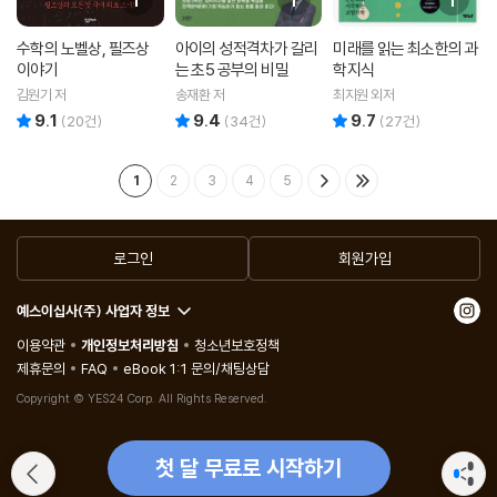
수학의 노벨상, 필즈상
아이의 성적격차가 갈리
미래를 읽는 최소한의 과
이야기
는 초5 공부의 비밀
학지식
김원기 저
송재환 저
최지원 외저
9.1
9.4
9.7
리뷰 총점
리뷰 총점
리뷰 총점
(
20
건)
(
34
건)
(
27
건)
1
2
3
4
5
로그인
회원가입
예스이십사(주) 사업자 정보
이용약관
개인정보처리방침
청소년보호정책
제휴문의
FAQ
eBook 1:1 문의/채팅상담
Copyright © YES24 Corp. All Rights Reserved.
첫 달 무료로 시작하기