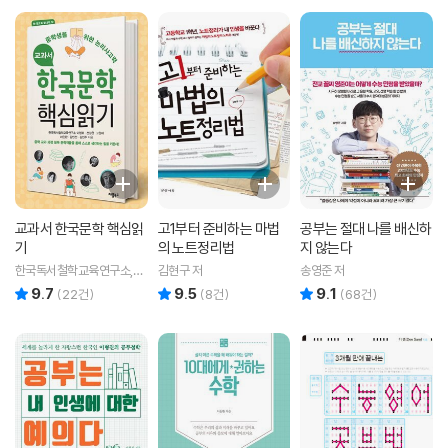
교과서 한국문학 핵심읽
고1부터 준비하는 마법
공부는 절대 나를 배신하
기
의 노트정리법
지 않는다
한국독서철학교육연구소,이
김현구 저
송영준 저
영호,선정완,고원재,이인환,
9.7
9.5
9.1
리뷰 총점
리뷰 총점
리뷰 총점
(
22
건)
(
8
건)
(
68
건)
강민선,김민주 공저