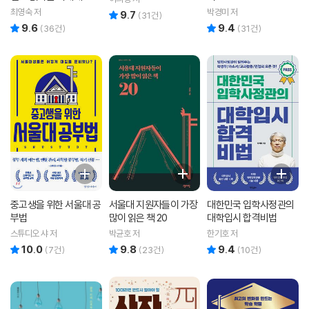
최영숙 저
박경미 저
9.7
리뷰 총점
(
31
건)
9.6
9.4
리뷰 총점
리뷰 총점
(
36
건)
(
31
건)
중고생을 위한 서울대 공
서울대 지원자들이 가장
대한민국 입학사정관의
부법
많이 읽은 책 20
대학입시 합격비법
스튜디오 샤 저
박균호 저
한기호 저
10.0
9.8
9.4
리뷰 총점
리뷰 총점
리뷰 총점
(
7
건)
(
23
건)
(
10
건)