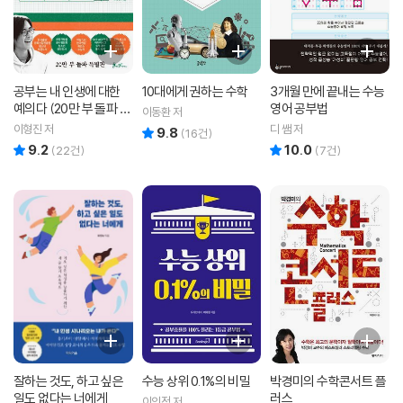
공부는 내 인생에 대한
10대에게 권하는 수학
3개월 만에 끝내는 수능
예의다 (20만 부 돌파 특
영어 공부법
이동환 저
별판)
이형진 저
디 쌤 저
9.8
리뷰 총점
(
16
건)
9.2
10.0
리뷰 총점
리뷰 총점
(
22
건)
(
7
건)
잘하는 것도, 하고 싶은
수능 상위 0.1%의 비밀
박경미의 수학콘서트 플
일도 없다는 너에게
러스
이의정 저