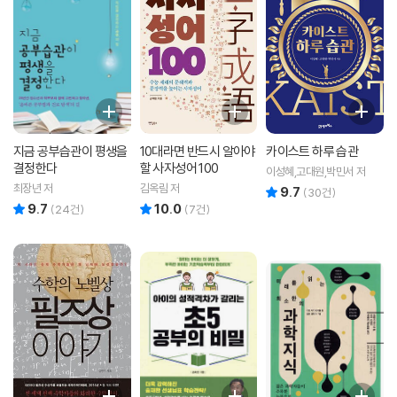
지금 공부습관이 평생을
10대라면 반드시 알아야
카이스트 하루 습관
결정한다
할 사자성어 100
이성혜,고대원,박민서 저
최장년 저
김옥림 저
9.7
리뷰 총점
(
30
건)
9.7
10.0
리뷰 총점
리뷰 총점
(
24
건)
(
7
건)