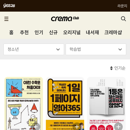
라운지
홈
추천
인기
신규
오리지널
내서재
크레마샵
인기순