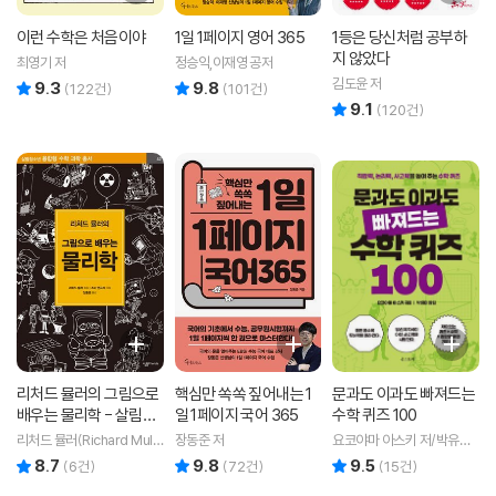
이런 수학은 처음이야
1일 1페이지 영어 365
1등은 당신처럼 공부하
지 않았다
최영기 저
정승익,이재영 공저
김도윤 저
9.3
9.8
리뷰 총점
리뷰 총점
(
122
건)
(
101
건)
9.1
리뷰 총점
(
120
건)
리처드 뮬러의 그림으로
핵심만 쏙쏙 짚어내는 1
문과도 이과도 빠져드는
배우는 물리학 - 살림청
일 1페이지 국어 365
수학 퀴즈 100
소년 융합형 수학과학 총
리처드 뮬러(Richard Mulle
장동준 저
요코야마 아스키 저/박유미
서
r) 저/장종훈 역
역
8.7
9.8
9.5
리뷰 총점
리뷰 총점
리뷰 총점
(
6
건)
(
72
건)
(
15
건)