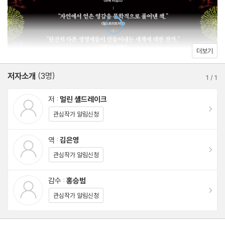
살아 있는 미로: 곰팡이가 길을 찾는 방법
지름길을 아는 곰팡이 | 곰팡이가 서로 소통할 때 | 곰팡이의 행동 방
식 | 생명은 실체가 아닌 과정이다 | 여인들의 다성음악과 닮은 균사
| 만지지 않고도 장애물의 존재를 아는 곰팡이 | 전기 신호를 이용하
더보기
는 곰팡이 | 곰팡이로 컴퓨터를 만들 수 있을까 | 곰팡이에게도 지능
저자소개
(3명)
이 있을까 | 열매를 따러 오는 사람이 없는 들판
1
/
1
저 :
멀린 셸드레이크
낯선 자의 친밀함: 함께 뒤엉켜 진화한 미생물
이동
관심작가 알림신청
공생의 발견 | 지의류와 인간 | 박테리아 진화의 비밀 | 함께 얽혀 새
로운 생명체가 되다 | 지의류가 다른 세계에서도 살 수 있을까 | 극한
역 :
김은영
이동
환경이 만들어내는 공생 관계 | 개체는 존재한 적이 없다 | 주머니 속
관심작가 알림신청
바위 부스러기 사이에서
감수 :
홍승범
이동
관심작가 알림신청
균사의 마음: 곰팡이가 우리의 마음을 조종한다면
동물을 조종하는 좀비 곰팡이 | 인간의 정신에 영향을 미치는 버섯 |