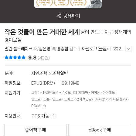
공유하기
작은 것들이 만든 거대한 세계
균이 만드는 지구 생태계의
경이로움
멀린 셸드레이크
저/
김은영
역/
홍승범
감수
아날로그(글담)
2021
저자/출판사 더보기/감추기
년 5월 26일
9.8
리뷰 총점
(43건)
분야
자연과학
>
과학일반
파일정보
EPUB(DRM)
69.19MB
지원기기
크레마
PC(윈도우 - 4K 모니터 미지원)
아이폰
아이패드
안드로이드폰
안드로이드패드
전자책단말기(저사양 기기 사용 불가)
PC(Mac)
이용안내
TTS 가능
종이책 구매
eBook 구매