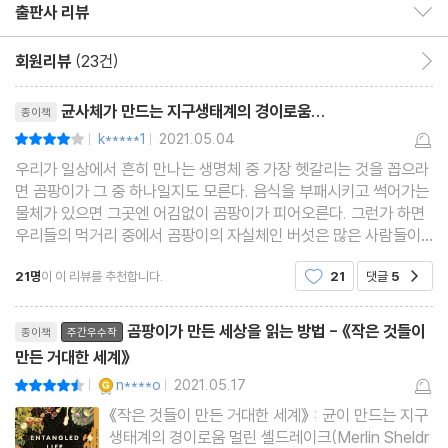
곰팡이가 동물의 마음을 조종하다 | 곰팡이의 변신 이야기 | 곰팡이
출판사 리뷰
출판사 리뷰 보이기/감추기
가 불러오는 심오한 신비적 경험 | 우리의 자아가 더 넓어진다면 | 정
회원리뷰
(23건)
회원리뷰 이동
신을 조종하는 버섯의 정체 | 영혼이 산산이 부서지는 경험 | 불법이
리뷰제목
된 곰팡이 | 곰팡이가 만들어내는 경험
균사체가 만드는 지구생태계의 경이로움...
종이책
k*****1
2021.05.04
평점8점
|
|
찾아보기
우리가 일상에서 흔히 만나는 생명체 중 가장 헷갈리는 것을 꼽으라
미주
면 곰팡이가 그 중 하나일지도 모른다. 음식을 부패시키고 썩어가는
물체가 있으면 그곳엔 어김없이 곰팡이가 피어오른다. 그런가 하면
우리들의 먹거리 중에서 곰팡이의 자실체인 버섯은 많은 사람들이
즐겨먹고, 효모는 우리의 일상생활에 없어서는 안 될 원료이기도 하
21명
이 이 리뷰를 추천합니다.
21
댓글
5
공감
다. 이런 곰팡이에 대해서 우리는 얼마나 알고
리뷰제목
곰팡이가 만든 세상을 읽는 방법 - 《작은 것들이
종이책
주간우수작
만든 거대한 세계》
YES마니아 : 골드
n****o
2021.05.17
평점9점
|
|
《작은 것들이 만든 거대한 세계》 : 균이 만드는 지구
생태계의 경이로움 멀린 셸드레이크(Merlin Sheldr