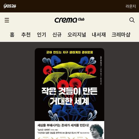
라운지
홈
추천
인기
신규
오리지널
내서재
크레마샵