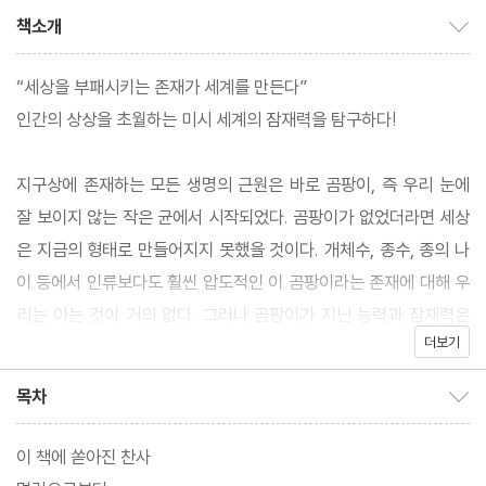
책소개
책소개 보이기/감추기
“세상을 부패시키는 존재가 세계를 만든다”
인간의 상상을 초월하는 미시 세계의 잠재력을 탐구하다!
지구상에 존재하는 모든 생명의 근원은 바로 곰팡이, 즉 우리 눈에
잘 보이지 않는 작은 균에서 시작되었다. 곰팡이가 없었더라면 세상
은 지금의 형태로 만들어지지 못했을 것이다. 개체수, 종수, 종의 나
이 등에서 인류보다도 훨씬 압도적인 이 곰팡이라는 존재에 대해 우
리는 아는 것이 거의 없다. 그러나 곰팡이가 지닌 능력과 잠재력은
더보기
인간의 상상을 초월한다. 곰팡이는 돌을 먹고 흙을 만들며, 식물을
자라게 하고 우주에서도 살아남을 수 있는데다 지구 대기의 성분에
목차
목차 보이기/감추기
도 영향을 미친다. 심지어 이 놀라운 생물을 이용한다면 우리는 당면
한 플라스틱 쓰레기 문제는 물론이고 지구 온난화, 식량 생산 문제까
이 책에 쏟아진 찬사
지 인류가 마주하고 있는 많은 위기를 극복할 수 있을지도 모른다.