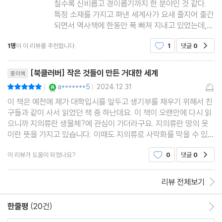
칠수록 신비롭고 경이롭기까지 한 분야인 것 같다.
특정 소재를 가지고 펴낸 세계사가 요새 줄지어 출간
되면서 역사책에 한동안 푹 빠져 지내고 있었는데,
우연히 신간 소개에서 보게 된 균과 관련된 과학서에
1명
이 이 리뷰를 추천합니다.
1
댓글
0
공감
대해 흥미로움을 감추지 못했다. 이내 책을 펼친 나
는 균이 만드는 생태계의 경이로움에 입을 다물지 못
리뷰제목
할
[북클러버] 작은 것들이 만든 거대한 세계
종이책
YES마니아 : 로얄
a*******5
2024.12.31
평점10점
|
|
이 책은 예전에 제가 대학입시를 앞두고 생기부를 채우기 위해서 친
구들과 같이 사서 읽었던 책 중 하난데요. 이 책이 오랜만에 다시 읽
으니까 지의류란 생물체?에 관심이 가더라구요. 지의류란 땅의 옷
이란 뜻을 가지고 있습니다. 이때도 지의류로 사막화를 막을 수 있지
않을까 해서 열심히 지의류를 조사하고 실험도 했던 기억이 있습니
이 리뷰가 도움이 되었나요?
0
댓글
0
공감
다. 지의류란 뭘까요. 대학에 오면 지의류에 대
리뷰 전체보기
한줄평
(20건)
한줄평 이동