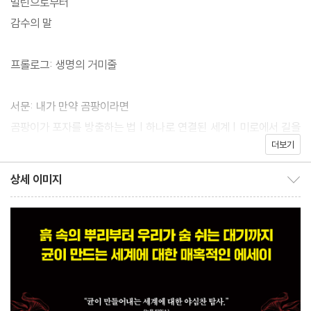
멀린으로부터
감수의 말
『작은 것들이 만든 거대한 세계』는 시적인 문체와 과학적 사실들, 그
리고 아름다운 일러스트를 한데 엮어내, 상대적으로 덜 알려진 곰팡
프롤로그: 생명의 거미줄
이의 놀라운 세계를 들여다본다. 곰팡이, 즉 균이 만들어내는 우리
자연의 경이로움을 살펴보면 지금까지 우리가 알지 못했던 생태계
서문: 내가 만약 곰팡이라면
의 긴밀한 네트워크에 대해 다시 한번 생각하게 될 것이다.
곰팡이가 포자를 방출하는 법 | 하나로 연결된 세계 | 미로에서 길을
더보기
찾는 곰팡이 | 얽히고설킨 생명 | 끝에서 그 너머를 엿보다
상세 이미지
상세 이미지 보이기/감추기
유혹하는 곰팡이: 버섯과 곰팡이가 퍼져나가는 방법
곰팡이의 대화법 | 살인 충동을 불러일으키는 버섯 | 트러플은 어떻
게 동물을 유혹할까 | 향기 오르간의 연주를 듣는 법 | 곰팡이의 신체
감각 | 육식 곰팡이의 비밀 | 의인화의 함정 | 생태계 전체를 조망하
는 시각