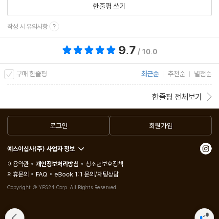
한줄평 쓰기
작성 시 유의사항
9.7
총 평점 9.7점
/ 10.0
구매 한줄평
최근순
추천순
별점순
한줄평 전체보기
로그인
회원가입
예스이십사(주) 사업자 정보
이용약관
개인정보처리방침
청소년보호정책
제휴문의
FAQ
eBook 1:1 문의/채팅상담
Copyright © YES24 Corp. All Rights Reserved.