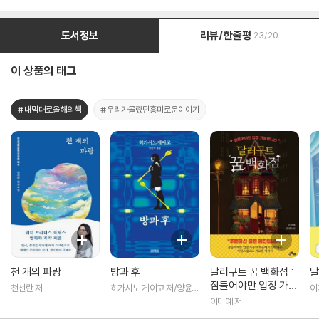
도서정보
리뷰/한줄평
23/20
이 상품의 태그
#내맘대로올해의책
#우리가몰랐던흥미로운이야기
천 개의 파랑
방과 후
달러구트 꿈 백화점 :
달
잠들어야만 입장 가능
천선란 저
히가시노 게이고 저/양윤옥
이
합니다
역
이미예 저