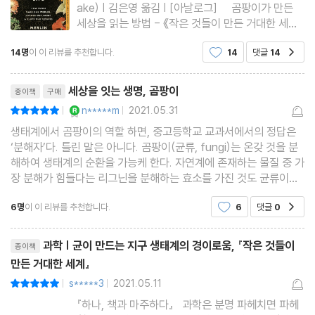
ake) | 김은영 옮김 | [아날로그] 곰팡이가 만든
세상을 읽는 방법 - 《작은 것들이 만든 거대한 세계》
이번에 만난 《작은 것들이 만든 거대한 세계》는 아
14명
이 이 리뷰를 추천합니다.
14
댓글
14
공감
마 상반기에 읽은 과학서적 중에 가장 흥미로운 책이
아닐까 싶다. 책의 저자는 어떤 사람일지 궁금했다.
리뷰제목
세상을 잇는 생명, 곰팡이
종이책
구매
YES마니아 : 로얄
n*****m
2021.05.31
평점10점
|
|
생태계에서 곰팡이의 역할 하면, 중고등학교 교과서에서의 정답은
‘분해자’다. 틀린 말은 아니다. 곰팡이(균류, fungi)는 온갖 것을 분
해하여 생태계의 순환을 가능케 한다. 자연계에 존재하는 물질 중 가
장 분해가 힘들다는 리그닌을 분해하는 효소를 가진 것도 균류이고,
균류 중에는 플라스틱을 분해하는 것도 있다. 그만큼 분해자로서의
6명
이 이 리뷰를 추천합니다.
6
댓글
0
공감
곰팡이의 역할은 인상 깊고, 또 막대하게 중
리뷰제목
과학 | 균이 만드는 지구 생태계의 경이로움, 『작은 것들이
종이책
만든 거대한 세계』
s*****3
2021.05.11
평점10점
|
|
『하나, 책과 마주하다』 과학은 분명 파헤치면 파헤