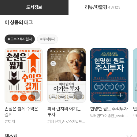
도서정보
리뷰/한줄평
48/123
이 상품의 태그
#고수의투자원칙
#주식투자
손실은 짧게 수익은
피터 린치의 이기는
현명한 퀀트 주식투자
인
길게
투자
닥터퀀트(이종진),systra
브
der79(이우근),뉴지스탁
깡토 저
피터 린치,존 로스차일드
(문호준 외 2인) 공저
공저/권성희 역/이상건 감
수
책소개
책소개 보이기/감추기