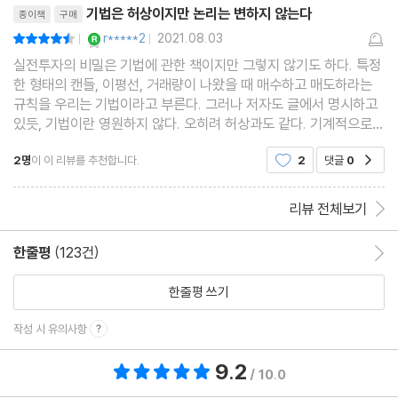
7장 투 바닥, 쓰리 바닥 스윙기법
기법은 허상이지만 논리는 변하지 않는다
종이책
구매
YES마니아 : 로얄
8장 고가놀이 매매 기법
r*****2
2021.08.03
평점9점
|
|
9장 120일선 매매 기법
실전투자의 비밀은 기법에 관한 책이지만 그렇지 않기도 하다. 특정
한 형태의 캔들, 이평선, 거래량이 나왔을 때 매수하고 매도하라는
10장 급등주 눌림목 매매 기법
규칙을 우리는 기법이라고 부른다. 그러나 저자도 글에서 명시하고
* 저자의 이 생각 저 생각: 급등주는 어떻게 만들어지는가?
있듯, 기법이란 영원하지 않다. 오히려 허상과도 같다. 기계적으로
정한 규칙을 따르기만 한다면 그 기법은 오히려 계좌에 악영할을 미
11장 중장기 투자 기법
2명
이 이 리뷰를 추천합니다.
2
댓글
0
공감
칠 수 있다. 특정 기법이 왜 만들어졌는
* 저자의 이 생각 저 생각: 중장기 투자, 어디서 사느냐가 중요하다
12장 프로그램 매매 기법
리뷰 전체보기
13장 20일선 이탈 매매 기법
* 저자의 이 생각 저 생각: 매매 기법의 함정
한줄평
(123건)
한줄평 이동
한줄평 쓰기
Part 4. 주식시장, 그 이면의 이야기들
작성 시 유의사항
1장 지분신고 및 적대적 M&A의 허점
9.2
총 평점 9.2점
/ 10.0
2장 헤지펀드의 진실