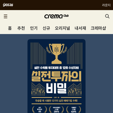
라운지
홈
추천
인기
신규
오리지널
내서재
크레마샵