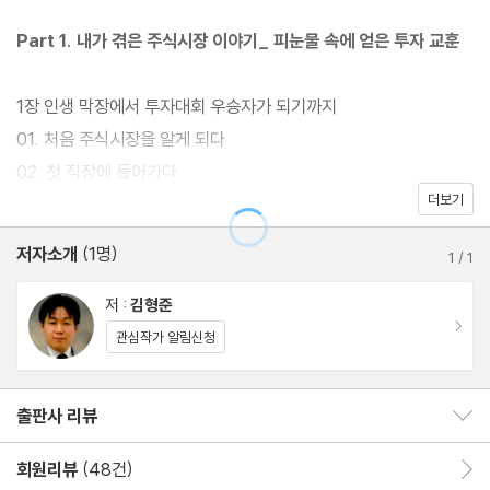
자랑했다. 왜 여전히 그의 책이 인기를 얻고 있는 걸까? 장세에 흔들
Part 1. 내가 겪은 주식시장 이야기_ 피눈물 속에 얻은 투자 교훈
리지 않으며 지속적으로 수익을 낼 수 있는 저자만의 독창적인 시장
관과 실전 수익률대회 우승에 실제 사용했던 매매 기법을 이 책에 자
1장 인생 막장에서 투자대회 우승자가 되기까지
세히 소개했다. 특히 개정판에서는 새롭게 정리한 13가지 매매 기법
01. 처음 주식시장을 알게 되다
을 볼 수 있다. 처음 시작하는 주린이뿐만 아니라 시장 경험이 있는
02. 첫 직장에 들어가다
투자자들 역시 그동안 열망해왔던 투자의 해법을 이 책에서 발견하
더보기
03. 제시 리버모어와 같은 트레이더를 꿈꾸다
게 될 것이다.
04. 생애 첫 상장폐지를 당하다
저자소개
(1명)
1
/
1
05. 내 인생 최고의 위기가 찾아오다
06. 회사를 그만두고 다시 전업투자자가 되다
저 :
김형준
이동
07. 외로운 곳, 오이도에서
관심작가 알림신청
08. 하지만 살아야 한다
09. 다시 한번 전업투자에 도전하다
출판사 리뷰
출판사 리뷰 보이기/감추기
10. 드디어 빚을 모두 갚다
회원리뷰
(48건)
회원리뷰 이동