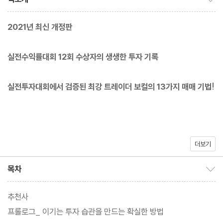
2021년 최신 개정판
실전수익률대회 12회 수상자의 생생한 투자 기록
실전투자대회에서 검증된 최강 트레이더 보컬의 13가지 매매 기법!
더보기
코로나19로 인한 팬데믹 이후로 한국 증시는 가장 뜨거운 시기를 지
나고 있다. 요즘 들어 투자의 고수들이 쓴 책이 많이 출간되고 있는
목차
목차 보이기/감추기
데, 진정한 트레이더는 오직 실력과 실적만으로 말할 수 있다. 약 10
만 명의 구독자를 보유한 [보컬경제TV]의 저자의 『실전투자의 비
추천사
밀』이 10년 만에 개정판으로 돌아왔다. 이 책이 절판되었던 시기에
프롤로그_ 이기는 투자 습관을 만드는 확실한 방법
중고 시장에서 7만 원 이상의 가격에 거래될 정도로 대단한 인기를