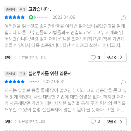
2장 투자 성공의 90%는 마음을 다스리는 것으로 시작한다
리뷰제목
고맙습니다 .
종이책
구매
01. 감정에 지지 마라
YES마니아 : 로얄
j******1
2023.04.08
평점10점
|
|
02. 시장에서 흔들리지 않게 해주는 8가지 마인드 컨트롤
여러권을 읽는것도 좋지만한권을 여러번 읽어보니몰랐던것을 알게
03. 나의 오늘을 만든 매매 원칙
됩니다.다른 고수님들의 기법들과도 연결되고요.두고두고 계속 읽
* 저자의 이 생각 저 생각: 데이트레이더의 빛과 어둠
어보겠습니다.별것 없이 어려운 잭은 있어보이지요?이책은 가볍게
읽을수 있어서 더욱 소중합니다.잘난척 하려고 쓰신게 아니고 저를
돕기 위해 쓰신것을 알게 됩니다.계좌를 살찌우고 감사의 인사를 올
Part 2. 매매 전 갖춰야 할 핵심 분석 능력
3명
이 이 리뷰를 추천합니다.
3
댓글
0
공감
리겠습니
다.???????????????????????????????????????
리뷰제목
1장 기술적 분석, 이것만 알면 된다
실전투자를 위한 입문서
종이책
구매
01. 매매에 필요한 것을 익혀라
s***7
2022.05.31
평점10점
|
|
저자는 유튜브 등을 통해 많이 알려진 분이라 그의 성공담을 듣고 싶
02. 저항선과 지지선
어 읽게 되었다. 사실 대단한 기법에 대한 설명은 없다. 하지만 저자
03. 캔들 차트 활용 노하우
가 사용해왔던 기법에 대한 세세한 설명을 통해 주가 형성의 원리를
04. 거래량의 의미 제대로 읽는 법
깨우칠 수 있어 분명 실전투자에 많은 도움이 될 듯하다. 또한, 저자
가 성공에 이르기까지 살아온 주식투자의 고난과 역경은 처음 주식
05. 이동평균선의 실전 급소
3명
이 이 리뷰를 추천합니다.
3
댓글
0
공감
투자에 입문한 사람들에게도 심법을 다스리는