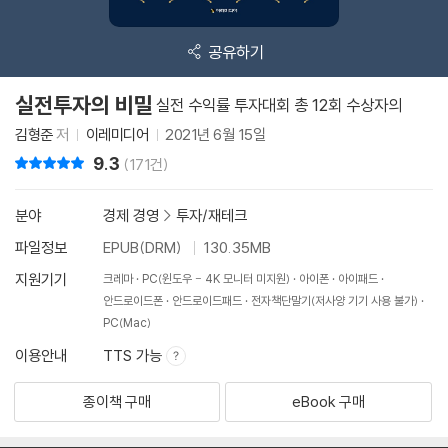
공유하기
실전투자의 비밀
실전 수익률 투자대회 총 12회 수상자의
김형준
저
이레미디어
2021년 6월 15일
9.3
리뷰 총점
(171건)
분야
경제 경영
>
투자/재테크
파일정보
EPUB(DRM)
130.35MB
지원기기
크레마
PC(윈도우 - 4K 모니터 미지원)
아이폰
아이패드
안드로이드폰
안드로이드패드
전자책단말기(저사양 기기 사용 불가)
PC(Mac)
이용안내
TTS 가능
종이책 구매
eBook 구매