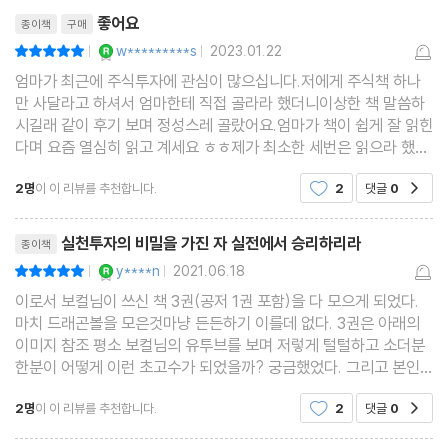
리뷰제목
2장 기본적 분석 이것만 알면 된다
좋어요
종이책
구매
01. 단기 매매에 더 중요한 기본적 분석
YES마니아 : 로얄
w*********s
2023.01.22
평점10점
|
|
02. 분기보고서 속속들이 이해하는 법
엄마가 최근에 주식투자에 관심이 많으십니다.저에게 주식책 하나
03. 기본적 분석의 여러 지표들
만 사달라고 하셔서 엄마한테 직접 골라라 했더니이상한 책 말씀하
시길래 같이 후기 보며 정성스레 골랐어요.엄마가 책이 쉽게 잘 읽힌
04. 기본적 분석을 실제 매매에 활용한 사례
다며 요즘 열심히 읽고 계세요 ㅎㅎ제가 최소한 세번은 읽으라 했어
* 저자의 이 생각 저 생각: 주식과 도박의 차이점
요.요즘 만날 때마다 작가는 아랬대-이런 말씀을 하시는데,진작 사
2명
이 이 리뷰를 추천합니다.
2
댓글
0
공감
드릴걸 그랬어요.감사합니다.이 책 사는 모든 분들
Part 3. 최초 공개하는 13가지 실전 매매 기법
리뷰제목
실천투자의 비밀을 가진 자 실전에서 승리하리라
종이책
YES마니아 : 로얄
y****n
2021.06.18
평점10점
|
|
1장 신고가 상승음봉 매매 기법
이로서 보컬님이 쓰신 책 3권(공저 1권 포함)을 다 모으게 되었다.
2장 박스권 돌파 후 역망치형 매매 기법
마치 드래곤볼을 모은것마냥 든든하기 이를데 없다. 3권은 아래의
3장 바닥권 첫 상한가 매매 기법
이미지 참조 평소 보컬님의 유투브를 보며 저렇게 털털하고 소더분
한분이 어떻게 이런 초고수가 되었을까? 궁금했었다. 그리고 본인
4장 60주, 120주 이동평균선 매매 기법
의 트레이딩 전략을 아낌없이 전해 주는데 듣다보면 생각했던것보
5장 단기 낙주 매매 기법
2명
이 이 리뷰를 추천합니다.
2
댓글
0
공감
다 특별한(?) 전략은 없고 남다
6장 단기 뉴스 매매 기법
리뷰제목