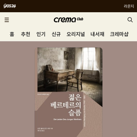
라운지
홈
추천
인기
신규
오리지널
내서재
크레마샵