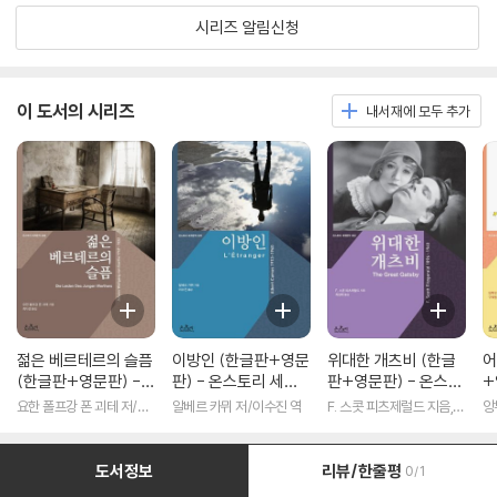
시리즈 알림신청
이 도서의 시리즈
내서재에 모두 추가
젊은 베르테르의 슬픔
이방인 (한글판+영문
위대한 개츠비 (한글
어
(한글판+영문판) -
판) - 온스토리 세계
판+영문판) - 온스토
+
온스토리 세계문학 0
문학 009
리 세계문학 002
세
요한 폴프강 폰 괴테 저/최
알베르 카뮈 저/이수진 역
F. 스콧 피츠제럴드 지음,
앙
08
다경 역
최성애 옮김 저
구
도서정보
리뷰/한줄평
0/1