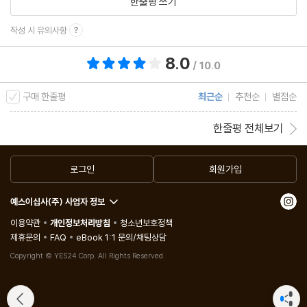
한줄평 쓰기
내면에서 이러한 정신 체험을 발견한 일과, 감정의 힘이 이처럼 격렬
작성 시 유의사항
하게 사람을 비운으로 몰고 간 일은 여태까지 없었다. - 문학평론가
F. 마르티니
8.0
총 평점 8.0점
/ 10.0
괴테는 유일하게 독일적인 예외다. 괴테는 하나의 문화다. - 프리드
구매 한줄평
최근순
추천순
별점순
리히 니체
한줄평 전체보기
로그인
회원가입
예스이십사(주) 사업자 정보
이용약관
개인정보처리방침
청소년보호정책
제휴문의
FAQ
eBook 1:1 문의/채팅상담
Copyright © YES24 Corp. All Rights Reserved.