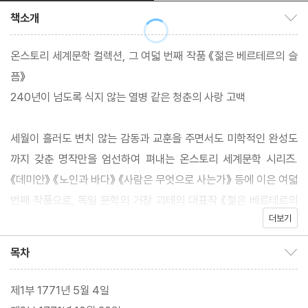
책소개
책소개 보이기/감추기
온스토리 세계문학 컬렉션, 그 여덟 번째 작품 《젊은 베르테르의 슬
픔》
240년이 넘도록 식지 않는 열병 같은 청춘의 사랑 고백
세월이 흘러도 변치 않는 감동과 교훈을 주면서도 미학적인 완성도
까지 갖춘 명작만을 엄선하여 펴내는 온스토리 세계문학 시리즈.
《데미안》 《노인과 바다》 《사람은 무엇으로 사는가》 등에 이은 여덟
번째 작품으로, 독일 문학의 거장 괴테의 대표작 《젊은 베르테르의
더보기
슬픔》을 선보인다. 독자의 이해를 돕기 위해 괴테의 연보를 권말에
실었으며 영문판도 함께 수록하여 한글판과 비교하며 읽는 즐거움
목차
목차 보이기/감추기
을 만끽하도록 했다.
괴테의 이 소설은 1774년에 출간되자마자 젊은 층의 공감을 얻으
제1부 1771년 5월 4일
며 유럽 전역에 열광적인 반응을 불러일으켰으며 지금은 세계적인