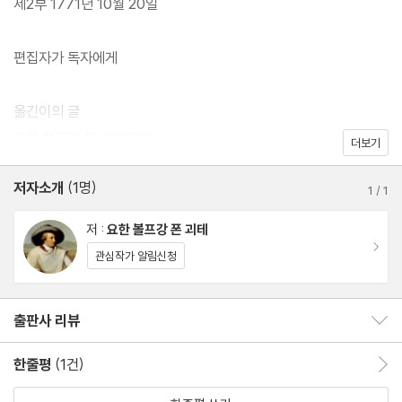
제2부 1771년 10월 20일
베스트셀러가 되었다. 주인공 베르테르가 즐겨 입던 노란색 조끼와
푸른색 연미복은 당시에 유행이 되었고, 베르테르를 모방한 자살 신
편집자가 독자에게
드롬(베르테르 효과)까지 생겨났다. 스물다섯 살의 청년 괴테가 7주
동안 폭풍처럼 써내려간 이 작품은 동료의 약혼녀인 샤를로테 부프
옮긴이의 글
를 사랑한 괴테의 실제 경험을 바탕으로 했기에 더욱 강한 흡인력을
요한 볼프강 폰 괴테 연보
더보기
지닌다.
저자소개
(1명)
1
/
1
그의 정열의 불이 그를 불태워버리지는 않을까 하고 모두 겁내고 있
저 :
요한 볼프강 폰 괴테
다. - 괴테의 친구
이동
관심작가 알림신청
내 처량한 존재는 응고하여 불모의 바위가 된다.
나는 내가 체험하지 않은 것은 한 줄도 쓰지 않았다. 그러나 단 한 줄
의 문장도 체험한 것 그대로 쓰지는 않았다. 감정과 의지에서 나오지
출판사 리뷰
출판사 리뷰 보이기/감추기
않는 예술은 참된 예술이라고 할 수 없다. - 괴테
한줄평
(1건)
한줄평 이동
후세 사람들은 일찍이 이와 같은 인간이 있었다는 데 놀랄 것이다. -
극작가 F. 클링거