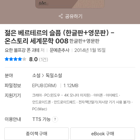
공유하기
젊은 베르테르의 슬픔 (한글판+영문판) -
온스토리 세계문학 008
한글판+영문판
요한 볼프강 폰 괴테
저
문예춘추사
2014년 1월 15일
8.0
리뷰 총점
(1건)
분야
소설
>
독일소설
파일정보
EPUB(DRM)
1.12MB
지원기기
크레마
PC(윈도우 - 4K 모니터 미지원)
아이폰
아이패드
안드로이드폰
안드로이드패드
전자책단말기(저사양 기기 사용 불가)
PC(Mac)
이용안내
TTS 가능
종이책 구매
eBook 구매