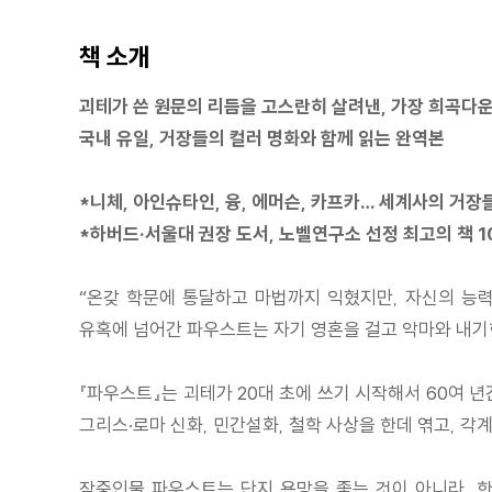
책 소개
괴테가 쓴 원문의 리듬을 고스란히 살려낸, 가장 희곡다운
국내 유일, 거장들의 컬러 명화와 함께 읽는 완역본
*니체, 아인슈타인, 융, 에머슨, 카프카… 세계사의 거
*하버드·서울대 권장 도서, 노벨연구소 선정 최고의 책 
“온갖 학문에 통달하고 마법까지 익혔지만, 자신의 능
유혹에 넘어간 파우스트는 자기 영혼을 걸고 악마와 내기
『파우스트』는 괴테가 20대 초에 쓰기 시작해서 60여 
그리스·로마 신화, 민간설화, 철학 사상을 한데 엮고, 각
작중인물 파우스트는 단지 욕망을 좇는 것이 아니라, 