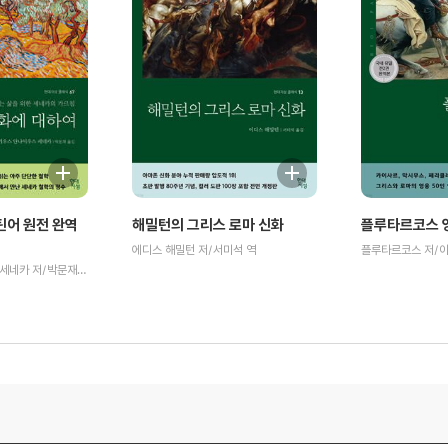
틴어 원전 완역
해밀턴의 그리스 로마 신화
플루타르코스 영
에디스 해밀턴 저/서미석 역
플루타르코스 저/이
루키우스 안나이우스 세네카 저/박문재 역