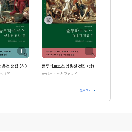
웅전 전집 (하)
플루타르코스 영웅전 전집 (상)
성규 역
플루타르코스 저/이성규 역
펼쳐보기