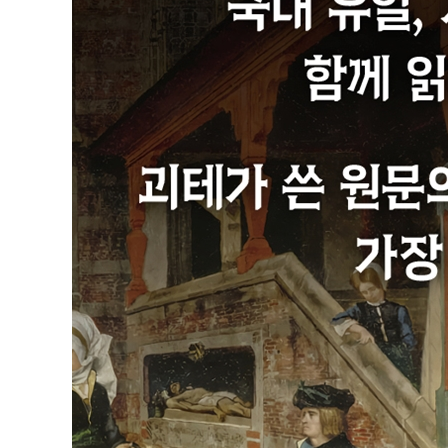
그레트헨의 방 195
마르테의 정원 199
우물가에서 206
성벽 사이 통로 210
밤 213
대성당 221
발푸르기스 밤 225
발푸르기스 밤의 꿈 246
흐린 날 255
밤, 훤히 트인 들판 258
감옥 259
비극·제2부(5막극)
제1막
쾌적한 지역