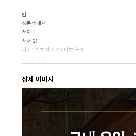
밤
성문 앞에서
서재(1)
서재(2)
라이프치히의 아우어바흐 술집
마녀의 부엌
길거리(1)
저녁
상세 이미지
산책
이웃 여인의 집
길거리(2)
정원
정원의 정자
숲과 동굴