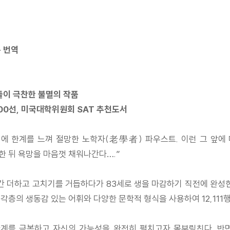
 번역
장들이 극찬한 불멸의 작품
100선, 미국대학위원회 SAT 추천도서
력에 한계를 느껴 절망한 노학자(老學者) 파우스트. 이런 그 앞에
한 뒤 욕망을 마음껏 채워나간다….”
년간 더하고 고치기를 거듭하다가 83세로 생을 마감하기 직전에 완성
계각층의 생동감 있는 어휘와 다양한 문학적 형식을 사용하여 12,11
한계를 극복하고 자신의 가능성을 완전히 펼치고자 몸부림친다. 반