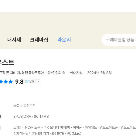
내서재
크레마샵
라운지
크레마클럽 상품
우스트
프강 폰 괴테
저/
외젠 들라크루아
그림/
안인희
역
현대지성
2024년 2월 8일
9.8
(
61
건)
소설
>
고전문학
보
EPUB(DRM)
66.17MB
기
크레마
PC(윈도우 - 4K 모니터 미지원)
아이폰
아이패드
안드로이드폰
안드로이드
전자책단말기(저사양 기기 사용 불가)
PC(Mac)