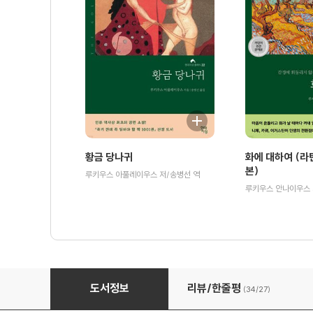
황금 당나귀
화에 대하여 (라
본)
루키우스 아풀레이우스 저/송병선 역
파우스트
도서정보
리뷰/한줄평
(34/
27
)