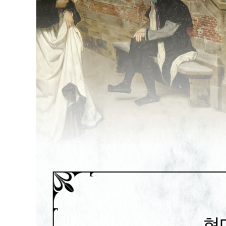
황제의 궁성
-옥좌가 있는 홀
-곁방들이 딸린 널따란 홀
-유원지
-어두운 회랑
-환하게 불이 밝혀진 홀들
-기사들의 전당
제2막
높은 아치가 있는 비좁은 고딕식 방
실험실
고전적 발푸르기스 밤
-파르살로스 평원
-페네이오스
-페네이오스강 상류에서