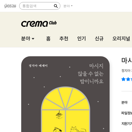
통합검색
분야
분야
홈
추천
인기
신규
오리지널
마시
정지아
분야
파일정
지원기