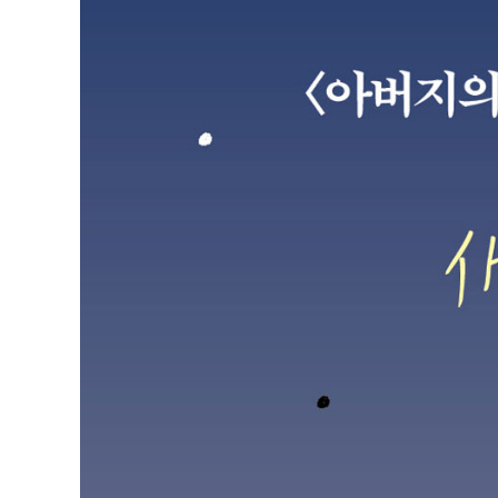
존나 빠른 달팽이 작가입니다
3부
존나 무서웠을 뿐…
내 인생에 빠꾸는 없다
흩날리는 벚꽃과 함께 춤을
다정의 완성
초원의 모닥불이 사위어 갈 때
우리는 그때 서로 사랑했을까
춤바람 고백기 - 추억의 제이제이
오래 있었습네다
술이 소화제라
4부
관계는 폐쇄적으로, 위스키는 공격적으로!
어느 여름날의 천국
내가 너에게, 네가 나에게 스며든 시간
노골노골 땅이 녹는 초봄, 마음이 노골노골해서