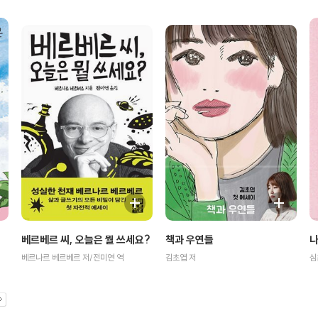
베르베르 씨, 오늘은 뭘 쓰세요?
책과 우연들
나
베르나르 베르베르 저/전미연 역
김초엽 저
심