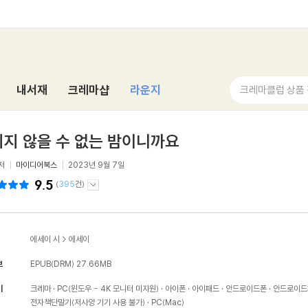
내서재
크레마샵
라운지
크레마클럽 상품
지 않을 수 없는 밤이니까요
저
마이디어북스
2023년 9월 7일
9.5
(
395
건)
에세이 시
>
에세이
보
EPUB(DRM)
27.66MB
기
크레마
PC(윈도우 - 4K 모니터 미지원)
아이폰
아이패드
안드로이드폰
안드로이드
전자책단말기(저사양 기기 사용 불가)
PC(Mac)