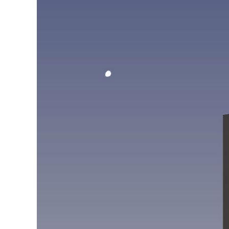
여우와 함께 보드카를!
관계의 유통기한
나의 블루 공급책
에필로그