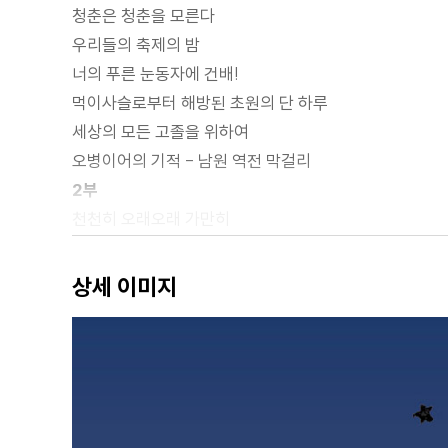
청춘은 청춘을 모른다
우리들의 축제의 밤
너의 푸른 눈동자에 건배!
먹이사슬로부터 해방된 초원의 단 하루
세상의 모든 고졸을 위하여
오병이어의 기적 - 남원 역전 막걸리
2부
천천히 오래오래 가만히
계란밥에 소주 한잔!
블러디 블라디
상세 이미지
나의 화폐 단위는 블루
샥스핀과 로얄 살루트 그리고 찬밥
타락의 맛, 맥켈란 1926
그? 그녀? 아니 그냥 너!
호의를 받아들이는 데도 여유가 필요하다