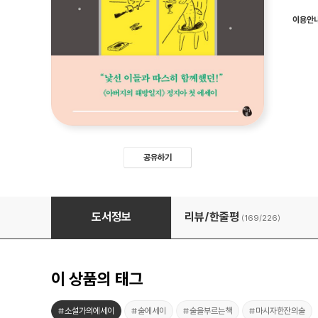
이용안
공유하기
마시지 않을 수 없는 밤이니까요
도서정보
리뷰/한줄평
(169/
226
)
이 상품의 태그
#소설가의에세이
#술에세이
#술을부르는책
#마시자한잔의술