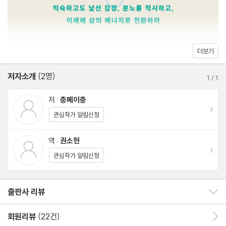
는 횟수가 줄어들고, 화가 날 때 내면의 진짜 감정을 들여다보고 이
· 한계를 넘어선 기대가 분노를 부른다
를 충족시킬 합리적인 방안을 찾아낼 수 있다. 또 분노의 에너지를
· 긴 시간의 미움 덩어리가 분노를 만든다
이용해 삶을 살아갈 힘을 얻을 수 있다. 저자는 자신이 10여 년간 상
· 문제가 중요할까, 관계가 중요할까?
더보기
담한 수많은 실제 사례를 소개하면서 독자가 분노라는 감정의 본질
· 세상의 중심에서 분노를 외치다
을 깊이 이해하고 에너지로 전환할 수 있도록 돕는다. 자기 안의 분
저자소개
(2명)
1
/
1
노를 탐구할 수 있는 ‘분노 분석표’도 부록으로 실려 있다. 자신의 내
4장. 분노는 자기 요구다
저 :
충페이충
면을 이해하면 분노는 더 이상 불편한 감정이 아니다. 튼튼하게 구축
이동
관심작가 알림신청
한 정서적 방파제 안에서 마음껏 분노의 자유를 누릴 수 있다.
· 분노를 일으키는 공식은 따로 있다
· 서로 다른 관점이 화를 부른다
역 :
권소현
이동
· 포기를 위한 적절한 황금 비율
관심작가 알림신청
· 못난 그림자 인격도 역시 나의 모습이다
출판사 리뷰
출판사 리뷰 보이기/감추기
5장. 분노는 감정의 연결이다
회원리뷰
(22건)
회원리뷰 이동