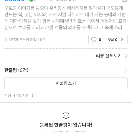
|
|
구로동 이야기를 들으며 우리동네 헤리티지를 얼기설기 떠오르게
만드는 책, 잦은 이사와, 지역 서열 나누기로 내가 사는 동네와 사람
에 대한 애착을 갖기 힘든 시대에격변의 흐름 속에서 애정어린 호기
심으로 뿌리를 내리고 거센 흐름의 의미를 사색하고 그 속에 스러져
간 사람들, 문화생태계를 형성하기 위한 끈기 있는 노력, 시류에 영
이 리뷰가 도움이 되었나요?
0
댓글
0
공감
합한 헛발질, 다문화의 다채로움까지 담아낸 귀한
리뷰 전체보기
한줄평
(0건)
한줄평 이동
한줄평 쓰기
작성 시 유의사항
등록된 한줄평이 없습니다!