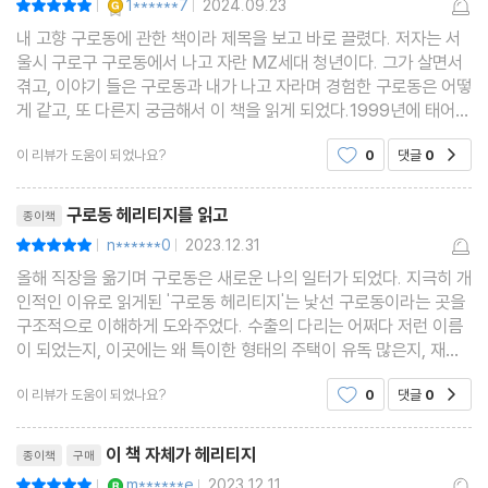
1******7
2024.09.23
|
|
내 고향 구로동에 관한 책이라 제목을 보고 바로 끌렸다. 저자는 서
울시 구로구 구로동에서 나고 자란 MZ세대 청년이다. 그가 살면서
겪고, 이야기 들은 구로동과 내가 나고 자라며 경험한 구로동은 어떻
게 같고, 또 다른지 궁금해서 이 책을 읽게 되었다.1999년에 태어난
저자와 2009년에 구로동을 떠나 다른곳으로 이사한 나. 10년의 시
이 리뷰가 도움이 되었나요?
0
댓글
0
공감
간이 겹치더라. 덕분에 책에 언급된 곳은 모두 내
리뷰제목
구로동 헤리티지를 읽고
종이책
n******0
2023.12.31
평점10점
|
|
올해 직장을 옮기며 구로동은 새로운 나의 일터가 되었다. 지극히 개
인적인 이유로 읽게된 '구로동 헤리티지'는 낯선 구로동이라는 곳을
구조적으로 이해하게 도와주었다. 수출의 다리는 어쩌다 저런 이름
이 되었는지, 이곳에는 왜 특이한 형태의 주택이 유독 많은지, 재한
중국 동포가 어쩌다가 이곳에 모여 살게 되었는지, 같은 출퇴근을 하
이 리뷰가 도움이 되었나요?
0
댓글
0
공감
며 이따금씩 솟아나는 궁금증이 구로공단과
리뷰제목
이 책 자체가 헤리티지
종이책
구매
YES마니아 : 로얄
m******e
2023.12.11
평점10점