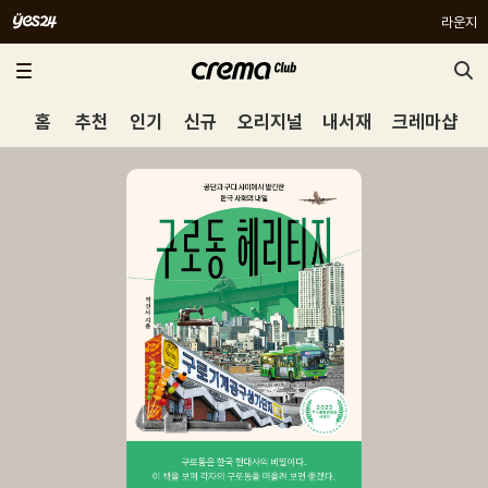
라운지
홈
추천
인기
신규
오리지널
내서재
크레마샵