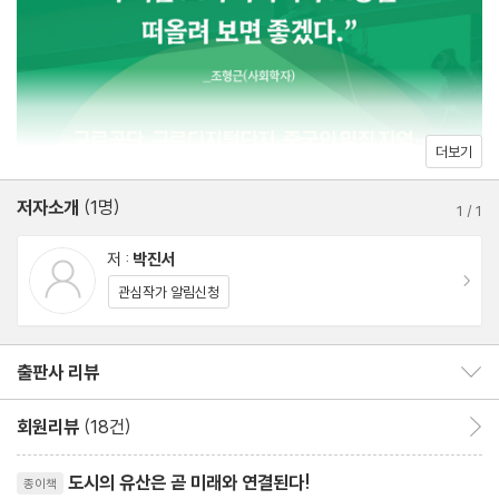
6411, 길을 만든 건 언제나 노동자였다
다양한 문화 예술 프로젝트를 기획하고 로컬 문화의 가치를 기록해
그 많던 순이는 다 어디로 갔을까
온 저자에게 구로동은 삶터이자 배움터, 놀이터이자 일터였다. 그곳
코로나 시대의 콜센터에서 살아남기
은 언제나 ‘공단, 디지털 단지, 중국인’으로 정의되는 모습 그 이상을
메이드 인 구로공단과 변방의 문제들
보여 주었다. 동네를 누비고 살피고 맛보고 즐길수록 생경한 매력들
더보기
을 발견했고 때로 노동, 인권, 차별, 다문화 등 한국 사회가 직면한
3부 회색 도시를 넘어 모자이크 도시로
문제들과 맞닥뜨리기도 했다. 구로구청 앞을 지나면서 1987년의
저자소개
(1명)
1
/
1
부정 선거 논란과 민주화의 열망을, ‘수출의 다리’를 건너면서 열악
마라탕, 고향의 맛 유행의 맛
저 :
박진서
한 환경 속에서 재봉틀을 돌렸던 여공들의 애환을 생각했다. 구디
중국에 가지 않아도 본토 요리를 즐기는 방법
이동
관심작가 알림신청
(구로디지털단지)와 가디(가산디지털단지)에 밀집한 정형외과를 바
Blood Sibling, 피를 나눈 것처럼 연대하기
라보며 IT 노동자와 청년 세대의 ‘웃픈’ 현실을 곱씹는가 하면, 구로
K-콘텐츠가 주입하는 일그러진 구로동
콜센터발(發) 코로나19 집단 감염 사태를 통해 건강권을 고민하고,
출판사 리뷰
출판사 리뷰 보이기/감추기
차별과 혐오는 쓰레기 종량제 봉투에 버리세요
마라탕을 먹으면서 이주민과의 행복한 연대를 꿈꾸었다.
회원리뷰
(18건)
회원리뷰 이동
나가는 말: 지금, 여기, 구로동
리뷰제목
이렇게 동네 구석구석에서 경험하고 느끼고 깨달을 때마다 저자는
도시의 유산은 곧 미래와 연결된다!
종이책