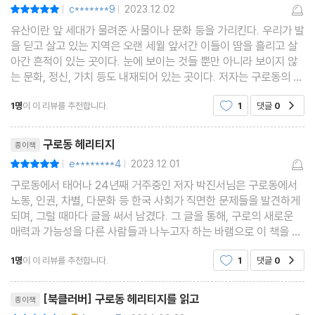
한 편 한 편 글을 써서 남겼다. 그리고 자신이 발견한 구로동의 새로
c*******9
2023.12.02
평점10점
|
|
운 매력과 가능성, 불편하지만 외면해서는 안 될 고민과 물음을 사람
유산이란 앞 세대가 물려준 사물이나 문화 등을 가리킨다. 우리가 발
들과 나누고 싶었다. 그래서 그동안 쓴 글들을 다듬어 한 권으로 엮
을 딛고 살고 있는 지역은 오랜 세월 앞서간 이들이 땀을 흘리고 살
아간 흔적이 있는 곳이다. 눈에 보이는 것들 뿐만 아니라 보이지 않
었다. 이 책은 구로동을 향한 저자의 순애보가 담긴 일종의 견문록이
는 문화, 정신, 가치 등도 내재되어 있는 곳이다. 저자는 구로동의 과
다. 독자들은 때로 냉철한 시선으로, 때로 따뜻한 공감과 연민의 시
거와 오늘, 미래의 모습을 그려내고 있다. 구로동 헤리티지는 미래
선으로 그려 낸 구로동을 탐방하면서 한국 사회의 내일을 기대하게
1명
이 이 리뷰를 추천합니다.
1
댓글
0
공감
를 밝히기 위한 과정이다. 과거를 통해
될 것이다.
리뷰제목
구로동 헤리티지
종이책
e********4
2023.12.01
평점10점
|
|
구로동에서 태어나 24년째 거주중인 저자 박진서님은 구로동에서
노동, 인권, 차별, 다문화 등 한국 사회가 직면한 문제들을 발견하게
되며, 그럴 때마다 글을 써서 남겼다. 그 글을 통해, 구로의 새로운
매력과 가능성을 다른 사람들과 나누고자 하는 바램으로 이 책을 출
간하였다.저자는 오늘날 현대식 고층 건물로 가득 찬 이 지역 건조
1명
이 이 리뷰를 추천합니다.
1
댓글
0
공감
환경의 놀라운 변화를 주시하면서, 동시에 그
리뷰제목
[북클러버] 구로동 헤리티지를 읽고
종이책
YES마니아 : 골드
평점10점