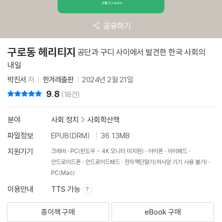
공유하기
구로동 헤리티지
공단과 구디 사이에서 발견한 한국 사회의
내일
박진서
저
한겨레출판
2024년 2월 21일
9.8
리뷰 총점
(18건)
분야
사회 정치
>
사회학산책
파일정보
EPUB(DRM)
36.13MB
지원기기
크레마
PC(윈도우 - 4K 모니터 미지원)
아이폰
아이패드
안드로이드폰
안드로이드패드
전자책단말기(저사양 기기 사용 불가)
PC(Mac)
이용안내
TTS 가능
종이책 구매
eBook 구매