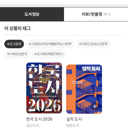
도서정보
리뷰/한줄평
18/0
이 상품의 태그
#도시문제
#사회현상의관계를밝히는사회학
#키워드로읽는인문학
#사회현상분석
#도시에대해생각하다
한국 도시 2026
실직 도시
김시덕 저
방준호 저