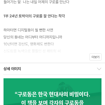
들어가는 말: 나는 내일 어제의 구로를 만난다
24년 구로 토박이인 저자는 자기 동네에 대한 외지 사람들의 인식
이 세대별로 다르다는 사실에 흥미를 느꼈다. 1960년대 이전에 태
1부 24년 토박이의 구로를 잘 안다는 착각
어난 그의 부모 세대는 구로동을 산업화와 경제 성장을 주도했던 구
로공단의 이미지로 기억했다. 그러다 보니 저자는 종종 낡고 가난한
하마터면 디지털동이 될 뻔한 사연
동네에 산다는 오해를 받기도 했다. 선배 세대인 1980년 전후 출생
당신의 동네는 어디부터 어디까지입니까
자들은 구로동을 첨단 IT 산업과 혁신 벤처 기업이 즐비한 구로디지
10년이면 강산도, 영화제도 변한다
털단지로 인식했다. 그래서 활기차고 세련된 신도시를 기대한다. 저
신도림을 녹색으로 물들인 성 패트릭 씨
자와 동년배인 20대 청년들 사이에서 구로동은 중국인과 재한 중국
더보기
구치소가 떠난 자리에서 마천루를 만나다
동포(조선족)가 많이 사는 지역으로 통한다. 덕분에 치안이 허술한
구로구청이 기억하는 1987년의 그날
상세 이미지
우범 지대라는 편견이 생겼다. 분명 1960~1970년대의 구로는 도
상세 이미지 보이기/감추기
시의 변방, 인권의 사각지대인 동시에 수출 경제의 중심, 노동과 민
2부 공단과 구디에서 일하고 살아가고
주화 운동의 최전선이었다. 지금은 IT와 벤처 산업의 교두보이자 세
계화와 다문화의 중심이 되었다. 과연 구로동의 진짜 모습은 무엇일
미싱(mishin)과 미싱(missing)의 시대
까?
재봉틀과 키보드의 도시