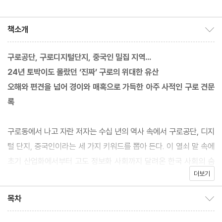
책소개
책소개 보이기/감추기
구로공단, 구로디지털단지, 중국인 밀집 지역…
24년 토박이도 몰랐던 ‘진짜’ 구로의 위대한 유산
오해와 편견을 넘어 경이와 매혹으로 가득한 아주 사적인 구로 견문
록
구로동에서 나고 자란 저자는 수십 년의 역사 속에서 구로공단, 디지
털 단지, 중국인이라는 세 가지 키워드를 뽑아 든다. 이 열쇠 말 속에
초기 산업화에서부터 고도 정보화 사회까지 달려온 한국 사회의 숨
더보기
가쁜 질주가, 저임금 노동의 공급국에서 수입국으로의 드라마틱한
변신이 집약되어 있다. 구로동은 한국 현대사의 비밀이다. _조형근
목차
목차 보이기/감추기
(사회학자)