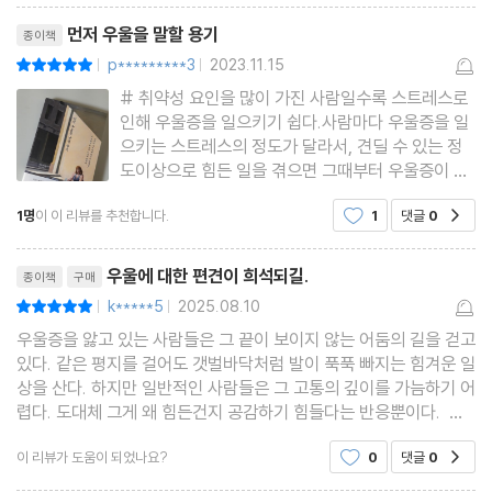
리뷰제목
먼저 우울을 말할 용기
종이책
흔히 우울증 환자는 자신의 복잡하고도 고통스러운 감정을 언어로
p*********3
2023.11.15
평점10점
|
|
정확하게 표현하는 것을 가장 어려워한다고 한다. 그 우울의 경로를
# 취약성 요인을 많이 가진 사람일수록 스트레스로
인해 우울증을 일으키기 쉽다.사람마다 우울증을 일
지나온 환자로서의 회고, 그리고 전문의로서의 공감 어린 상담치료
으키는 스트레스의 정도가 달라서, 견딜 수 있는 정
가 교차하는 이 책의 구성은 정말 특별하다. 인지심리학자 김경일,
도이상으로 힘든 일을 겪으면 그때부터 우울증이 찾
예일대 정신과 교수 나종호, 정신과 의사 김지용 등 전문가들도 저자
아오는 것 같다. p.29# 나는 스트레스를 받을 때면
1명
이 이 리뷰를 추천합니다.
1
댓글
0
공감
점점 두렵고 불안해진다.그러다가 내 삶에 대한 통제
의 놀라운 고백과 정확한 조언을 주는 이 책에 추천사를 보탰다. 출
력을 잃는 듯한 느낌이 들면, 곧이어 절망감이찾아온
리뷰제목
간 당시 읽었던 독자들 또한 ‘우울을 겪어본 사람만이 아는 깊은 공
다. p.40# 우울증을 유
우울에 대한 편견이 희석되길.
종이책
구매
감과 정확한 조언’에 도움을 받았으며 ‘풀리지 않던 자신의 문제를
k*****5
2025.08.10
평점10점
|
|
이해하게 되었’다고 호평했다.
우울증을 앓고 있는 사람들은 그 끝이 보이지 않는 어둠의 길을 걷고
있다. 같은 평지를 걸어도 갯벌바닥처럼 발이 푹푹 빠지는 힘겨운 일
상을 산다. 하지만 일반적인 사람들은 그 고통의 깊이를 가늠하기 어
렵다. 도대체 그게 왜 힘든건지 공감하기 힘들다는 반응뿐이다. 먼
저 우울을 말할 용기를 가져도 상대의 반응은 다양할것이다. 그 또한
이 리뷰가 도움이 되었나요?
0
댓글
0
공감
말한자가 감당해야 할 몫이리라. 정신건강