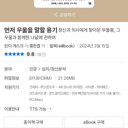
공유하기
먼저 우울을 말할 용기
정신과 의사에게 찾아온 우울증, 그
우울과 함께한 나날에 관하여
린다 개스크
저/
홍한결
역
윌북(willbook)
2024년 3월 15일
9.8
리뷰 총점
(18건)
분야
인문
>
심리/정신분석
파일정보
EPUB(DRM)
21.26MB
지원기기
크레마
PC(윈도우 - 4K 모니터 미지원)
아이폰
아이패드
안드로이드폰
안드로이드패드
전자책단말기(저사양 기기 사용 불가)
PC(Mac)
이용안내
TTS 가능
종이책 구매
eBook 구매