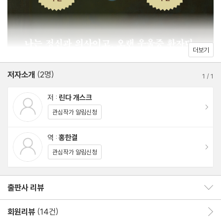
전이
소통
저자가 다루는 영역은 우울증과 깊이 밀접한 감정들(강박, 불안, 애
애도
도, 상실, 취약성)부터 수많은 키워드와 증상(정신병원, 자해, 우울
현재에 살기
더보기
증 약, 자살 충동)을 망라한다. 상담치료, 인지치료 등 그가 몸소 겪
거나 환자를 치료한 방법도 다양하다. 우울을 겪은 당사자이자 우울
저자소개
(2명)
에필로그
1
/
1
장애의 전문가라는 정체성을 가진 저자의 이 책은 우울증을 겪어본
용어 설명
저 :
린다 개스크
사람들에게 가슴 깊은 공감을 선사하는 동시에 신뢰할 수 있는 귀중
이동
관심작가 알림신청
한 조언을 들려준다.
역 :
홍한결
린다 개스크의 용감한 고백 이후로 수많은 독자의 공감 어린 반응이
이동
관심작가 알림신청
줄을 이었다. 특히 자기도 그렇다며 토로해오는 동료 의사가 많았고,
전공을 선택하는 데 자신의 우울증 경험으로 도리어 자신을 얻게 되
출판사 리뷰
었다고 말하는 의대생도 있었다. 그가 먼저 세상에 내보인 용감한 고
출판사 리뷰 보이기/감추기
백은 이토록 수많은 사람이 우울에 대해 말할 수 있는 용기를 주었
회원리뷰
(14건)
회원리뷰 이동
다.