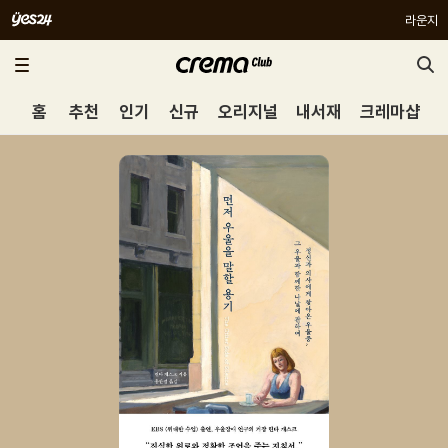
라운지
홈
추천
인기
신규
오리지널
내서재
크레마샵