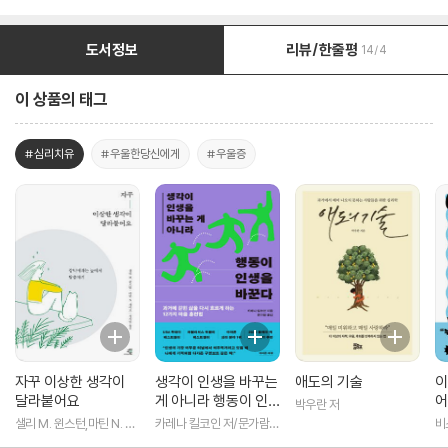
도서정보
리뷰/한줄평
14/4
이 상품의 태그
#심리치유
#우울한당신에게
#우울증
자꾸 이상한 생각이
생각이 인생을 바꾸는
애도의 기술
이
달라붙어요
게 아니라 행동이 인
어
박우란 저
생을 바꾼다
샐리 M. 윈스턴,마틴 N. 세
카레나 킬코인 저/문가람
비
이프 저/정지인 역
역