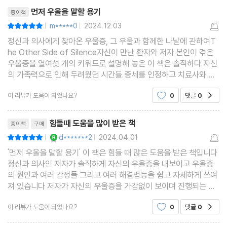
리뷰제목
먼저 우울을 말할 용기
종이책
m*****0
2024.12.03
평점10점
|
|
정신과 의사에게 찾아온 우울증, 그 우울과 함께한 나날에 관하여T
he Other Side of Silence자신이 만난 환자와 저자 본인이 겪은
우울증을 열여섯 개의 키워드로 설명해 놓은 이 책은 솔직하다.자신
의 가족력으로 인해 두려웠던 시간들.증세를 인정하고 치료사와 의
사를 찾아가 진행했던 약물치료와 상담치료들.믿었던 치료사의 자
이 리뷰가 도움이 되었나요?
0
댓글
0
공감
살로 인해 느꼈던 좌절과 배신감.일찍 돌아가신 아버지
리뷰제목
힘들때 도움을 많이 받은 책
종이책
구매
YES마니아 : 로얄
d*******2
2024.04.01
평점10점
|
|
'먼저 우울을 말할 용기' 이 책은 힘들 때 많은 도움을 받은 책입니다
정신과 의사인 저자가 솔직하게 자신의 우울증을 내보이고 우울증
의 원인과 여러 감정들 그리고 여러 해결법등을 쉽고 자세하게 쓰여
져 있습니다 저자가 자신의 우울증을 가감없이 보이며 진행되는 글
을 보며 많은 위안을 얻었습니다
이 리뷰가 도움이 되었나요?
0
댓글
0
공감
리뷰제목