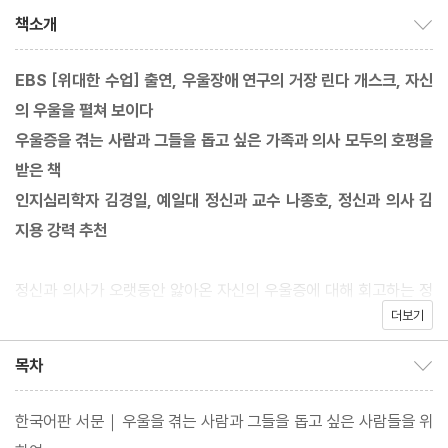
책소개
책소개 보이기/감추기
EBS [위대한 수업] 출연, 우울장애 연구의 거장 린다 개스크, 자신
의 우울을 펼쳐 보이다
우울증을 겪는 사람과 그들을 돕고 싶은 가족과 의사 모두의 호평을
받은 책
인지심리학자 김경일, 예일대 정신과 교수 나종호, 정신과 의사 김
지용 강력 추천
정신과 의사가 오랫동안 앓아온 자신의 우울증에 대해 회고하는 정
더보기
신의학 에세이. 세계보건기구 고문, 세계정신의학협회 위원 등 30
여 년의 경력을 자랑하는 베테랑 의사에게도 우울증은 찾아왔다. 정
목차
목차 보이기/감추기
신과 의사인 자신의 우울증을 숨기지 않고 솔직하게 고백하며 ‘우울
증이란 누구에게나 찾아올 수 있음’을 드러내고 ‘도움을 청하는 것은
한국어판 서문｜우울을 겪는 사람과 그들을 돕고 싶은 사람들을 위
용감한 일’임을 누구보다 강렬하고 설득력 있게 전하는 책이다.