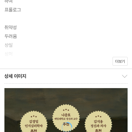
하여
프롤로그
명망 있는 정신과 의사의 용기 있는 고백을 담은 이 책은 『당신의 특
별한 우울』이라는 제목으로 출간되어 한차례 독자들에 가닿은 바 있
취약성
다. 그 이후 EBS [위대한 수업]에 우울장애 연구의 석학으로 출연
두려움
한 저자 린다 개스크는 우울증에 관한 진실하고 정확한 조언으로 다
상실
시금 한국 시청자들에게 큰 감명을 주었다. 린다 개스크의 진실한 메
상처
시지가 담긴 그의 대표 저서를 독자들의 성원에 따라 이번에 『먼저
더보기
틀어진 계획
우울을 말할 용기』로 새롭게 매만져 출간했다.
사랑과 망상
상세 이미지
상세 이미지 보이기/감추기
외로움
새롭게 출간된 『먼저 우울을 말할 용기』의 표지에는 에드워드 호퍼
신뢰
의 그림이 쓰였다. 무언가를 말하지 못하고 망설이는 여성의 복잡한
강박
내면이 느껴지는 이미지가 의미심장하다. 한편 EBS [위대한 수업]
정신병원
방송 이후 한국 독자들의 반응을 알게 된 저자가 보내온 한국어판 서
항우울제를 먹을 것인가
문도 실려 있다. 한국 독자들에 대한 특별한 소회와, 자신의 우울을
과거 마주하기
고백한 이후 달라진 것들에 관한 내용을 담았다.