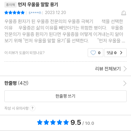
먼저 우울을 말할 용기
종이책
s****n
2023.12.20
평점10점
|
|
우울증 환자가 된 우울증 전문의의 우울증 극복기 책을 선택한
이유 우울증은 삶의 이유를 빼앗아가는 위험한 병이다. 우울증
전문의가 우울증 환자가 된다면 우울증을 어떻게 이겨내는지 알아
보기 위해 "먼저 우울을 말할 용기"를 선택한다. "먼저 우울을 말
할 용기"는 1장 취약성 2장 두려움 3장 상실 4장 상처 5장 틀어진
이 리뷰가 도움이 되었나요?
0
댓글
0
공감
계획 6장 사
리뷰 전체보기
한줄평
(4건)
한줄평 이동
한줄평 쓰기
작성 시 유의사항
9.5
총 평점 9.5점
/ 10.0