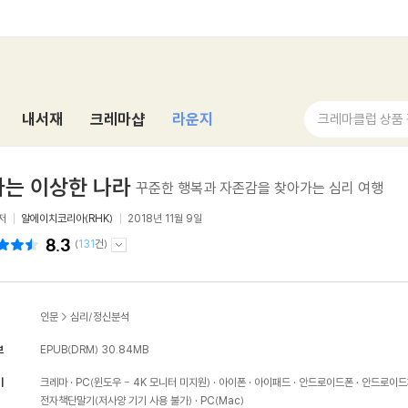
내서재
크레마샵
라운지
크레마클럽 상품
는 이상한 나라
꾸준한 행복과 자존감을 찾아가는 심리 여행
저
알에이치코리아(RHK)
2018년 11월 9일
8.3
(
131
건)
인문
>
심리/정신분석
보
EPUB(DRM)
30.84MB
기
크레마
PC(윈도우 - 4K 모니터 미지원)
아이폰
아이패드
안드로이드폰
안드로이드
전자책단말기(저사양 기기 사용 불가)
PC(Mac)