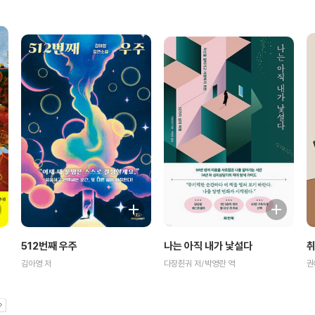
나는 아직 내가 낯설다
512번째 우주
취
다장쥔궈 저/박영란 역
김아영 저
권