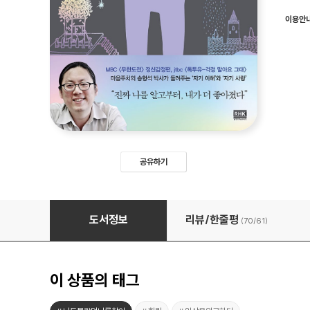
이용안
공유하기
나라는 이상한 나라
도서정보
리뷰/한줄평
(70/
61
)
이 상품의 태그