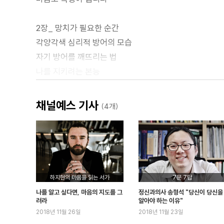
2장_ 망치가 필요한 순간
각양각색 심리적 방어의 모습
자기 방어를 깨뜨리는 법
나를 지키려는 본능
상대를 조종하고 싶은 욕망
책임지기도, 비난받기도 싫을 때
채널예스 기사
(4개)
2부_ 나라는 이상한 나라로
3장_ 내 마음은 왜 이런 모양일까
나도 모르게 타인을 따라 하는 순간
하지현의 마음을 읽는 서가
7문 7답
나의 판단력은 믿을 만할까
나를 알고 싶다면, 마음의 지도를 그
정신과의사 송형석 "당신이 당신을
언어가 다 담아내지 못하는 것들
려라
알아야 하는 이유"
2018년 11월 26일
2018년 11월 23일
자아와 영혼의 문제