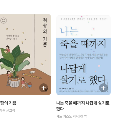
나는 죽을 때까지 나답게 살기로
향의 기쁨
했다
예슬 글그림
세토 카즈노 저/신찬 역