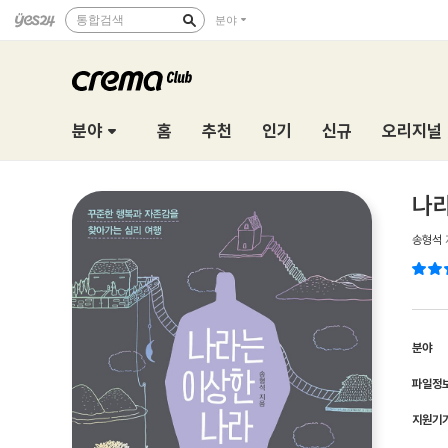
통합검색
분야
분야
홈
추천
인기
신규
오리지널
나라
송형석
분야
파일정
지원기