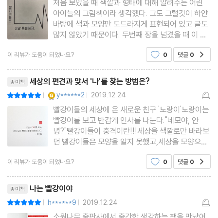
처음 보았을 때 색깔과 형태에 대해 알려주는 어린
아이들의 그림책이라 생각했다. 그도 그럴것이 하얀
바탕에 색과 모양만 도드라지게 표현되어 있고 글도
많지 않았기 때문이다. 두번째 장을 넘겼을 때 이 책
은 기게적인 학습보다는 철학에 가까운 그림책이구
이 리뷰가 도움이 되었나요?
0
댓글
0
공감
나, 생각했다. 일곱살 아이는 노랑이 나오기 전까지
는 약간은 어리둥절한 얼굴이었다. 단순하다고 쉽다
리뷰제목
는 편견은 버리고 보자.
세상의 편견과 맞서 '나'를 찾는 방법은?
종이책
YES마니아 : 골드
y******2
2019.12.24
평점10점
|
|
빨강이들의 세상에 온 새로운 친구 '노랑이'노랑이는
빨강이를 보고 반갑게 인사를 나눈다."네모야, 안
녕?"빨강이들이 충격이란!!!세상을 색깔로만 바라보
던 빨강이들은 모양을 알지 못했고,세상을 모양으로
만 바라보던 노랑이는 색을 몰랐던거다!(와! 창의적
이 리뷰가 도움이 되었나요?
0
댓글
0
공감
이다!!!)그런 그들은 편견을 벗고 서로의 새로운 모
습을 발견했다.그리고... 세상 모든게 궁금해졌다.이
리뷰제목
들이 이루는 조화! 그것
나는 빨강이야
종이책
h******9
2019.12.24
평점10점
|
|
소원나무 출판사에서 출간한 생각하는 책을 만났어