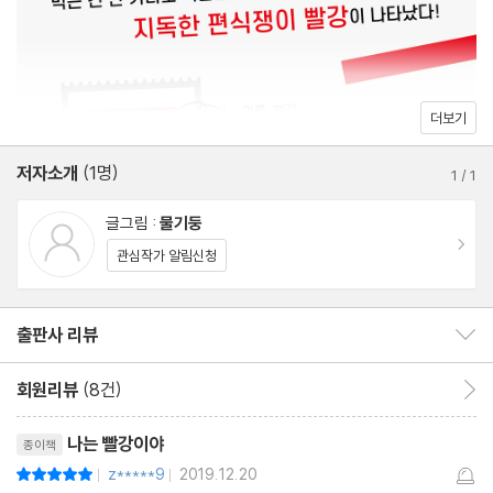
더보기
저자소개
(1명)
1
/
1
글그림 :
물기둥
이동
관심작가 알림신청
출판사 리뷰
출판사 리뷰 보이기/감추기
회원리뷰
(8건)
회원리뷰 이동
리뷰제목
나는 빨강이야
종이책
z*****9
2019.12.20
평점10점
|
|