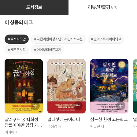
도서정보
리뷰/한줄평
8/0
이 상품의 태그
#독서지도안
#국립어린이청소년도서관사서추천
#일러스트레이터의책
#새로운시각
#아이부터어른까지
달러구트 꿈 백화점 :
열다섯에 곰이라니
삼도천 환생 고등학교
열
잠들어야만 입장 가능
추정경 저
범유진 저
추
합니다
이미예 저