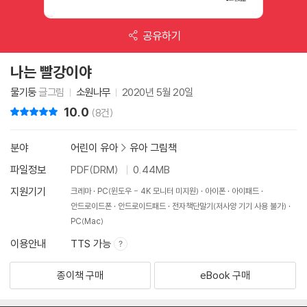
공유하기
나는 빨강이야
물기둥
글그림
소원나무
2020년 5월 20일
10.0
리뷰 총점
(8건)
분야
어린이 유아
>
유아 그림책
파일정보
PDF(DRM)
0.44MB
지원기기
크레마
PC(윈도우 - 4K 모니터 미지원)
아이폰
아이패드
안드로이드폰
안드로이드패드
전자책단말기(저사양 기기 사용 불가)
PC(Mac)
이용안내
TTS 가능
종이책 구매
eBook 구매