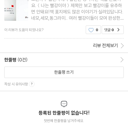
요.＜나는 빨강이야＞제목만 보고 빨강이를 유추하
면 안돼요!책 표지에도 많은 이야기가 실려있답니다.
네모,세모,동그라미.. 여러 빨강이들이 모여 완성한
빨강!현이랑 책을 읽기 전에 미리 읽어두는 것도 있
이 리뷰가 도움이 되었나요?
0
댓글
0
공감
지만,이 책은 미리 읽어보지 않았어요.웬지 놀라움이
숨어 있을 것 같아서..현이와 함께 펼쳐봤지요.오호
와우~~ 역시나 책을 펼
리뷰 전체보기
한줄평
(0건)
한줄평 이동
한줄평 쓰기
작성 시 유의사항
등록된 한줄평이 없습니다!
첫번째 한줄평을 남겨주세요.