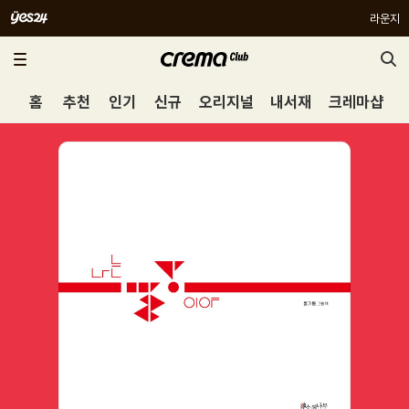
라운지
홈
추천
인기
신규
오리지널
내서재
크레마샵