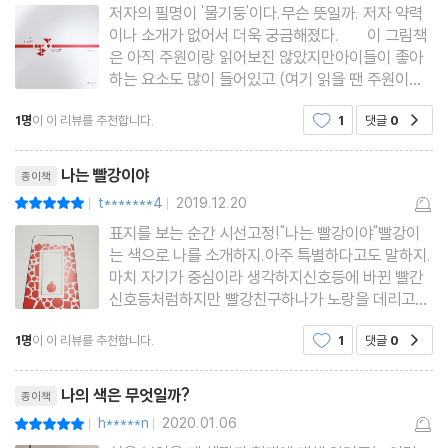
저자의 필명이 '물기둥'이다.무슨 뜻일까. 저자 약력
이나 소개가 없어서 더욱 궁금해졌다. 이 그림책
은 아직 주원이랑 읽어보진 않았지만아이들이 좋아
하는 요소도 많이 들어있고 (여기 읽을 땐 주원이랑
이런 대화를 해봐야지, 혼자 상상하며 ㅎㅎ)어른들에
1명
이 이 리뷰를 추천합니다.
1
댓글
0
공감
게도 생각할 거리를 많이 던져준다. 예를 들어 이
런 맛없는 코딱지맛 젤리 노랑이는 주원이 취향...
리뷰제목
같은 빨
나는 빨강이야
종이책
t*******4
2019.12.20
평점10점
|
|
표지를 보는 순간 시선고정!"나는 빨강이야"빨강이
는 색으로 나를 소개하지.아주 특별하다고도 말하지.
마치 자기가 중심이라 생각하지신호등에 바뀐 빨간
신호등처럼하지만 빨강친구하나가 노랑을 데리고와.
빨강이는 노랑이가 싫은가바노란 코딱지같다며, 그
1명
이 이 리뷰를 추천합니다.
1
댓글
0
공감
런데 노랑이가빨강이보고 네모라고해.빨강이는 한번
도 네모라고 생각해보질않았지.빨강이는 숨어있는
리뷰제목
또 다른 나를
나의 색은 무엇일까?
종이책
h*****n
2020.01.06
평점10점
|
|