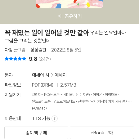
공유하기
꼭 재밌는 일이 일어날 것만 같아
우리는 일요일마다
그림을 그리는 것뿐인데
아방
글그림
상상출판
2022년 8월 5일
9.8
리뷰 총점
(24건)
분야
에세이 시
>
에세이
파일정보
PDF(DRM)
2.57MB
지원기기
크레마
PC(윈도우 - 4K 모니터 미지원)
아이폰
아이패드
안드로이드폰
안드로이드패드
전자책단말기(저사양 기기 사용 불가)
PC(Mac)
이용안내
TTS 가능
종이책 구매
eBook 구매