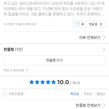
하고 있는 일러스트레이터이다. 낭만과 위트를 사랑하는 그는 이 책
이외에도 여러 책을 썼고, 11년째 천여 명의 수강생을 만든 '아방이
와 얼굴들'이라는 그림 클래스를 운영하고 있다. 저자가 운영하는 클
래스가 특이한 게, 그림을 잘 그리게 도와주는 게 아니라 그리고 싶
이 리뷰가 도움이 되었나요?
0
댓글
0
공감
은 것을 그리고 싶은 대로 그릴 수 있도
리뷰 전체보기
한줄평
(1건)
한줄평 이동
한줄평 쓰기
작성 시 유의사항
10.0
총 평점 10.0점
/ 10.0
구매 한줄평
최근순
추천순
별점순
한줄평 전체보기