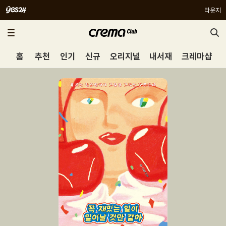
라운지
홈
추천
인기
신규
오리지널
내서재
크레마샵