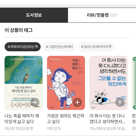
도서정보
리뷰/한줄평
23/1
이 상품의 태그
#제목부터공감되는책
#그림이있는에세이
#일러스트레이터의책
나는 죽을 때까지 재
가끔은 엄마도 퇴근하
이 회사 더는 못 다니
돈
미있게 살고 싶다
고 싶다
겠다고 생각하면서도
주
그만둘 수 없는 당신
이근후 저/김선경 편
이미선 저
이노우에 도모스케 저/송해
정
에게
영 역