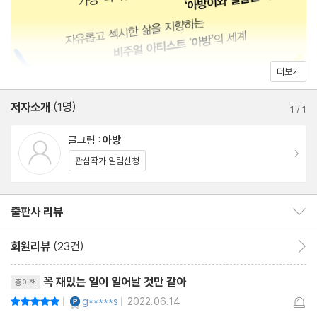
#15 괜찮아, 치킨 사 먹을 돈이면 돼
#16 꿈
#17 산다는 건 언제나 시작이야
#18 취미 외도
더보기
#19 이렇든 저렇든 우리는 멋질 것이다
저자소개
(1명)
#20 좀 보고 지나가면 어때?
1
/
1
#21 지우개를 버려라
글그림 :
아방
#22 호랑이가 되어줘
이동
관심작가 알림신청
#23 특기와 애정
#24 샹들리에 같은 추억
출판사 리뷰
출판사 리뷰 보이기/감추기
#25 지난 생의 앙코르를 살고 있습니다
#26 무릉도원
회원리뷰
(23건)
회원리뷰 이동
#27 백수, 투자자, 탐험가, 또는 지 인생 사는 사람
리뷰제목
#28 영화 향수, 바스키아, 피카소
꼭 재밌는 일이 일어날 것만 같아
종이책
#29 여행 취향
YES마니아 : 플래티넘
g*****s
2022.06.14
평점10점
|
|