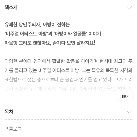
책소개
책소개 보이기/감추기
유쾌한 낭만주의자, 아방이 전하는
‘비주얼 아티스트 아방’과 ‘아방이와 얼굴들’ 이야기
마음껏 그려도 괜찮아요, 즐기다 보면 달라져요!
다양한 분야와 영역에서 활발한 활동을 이어가며 현시대 최고의 주
가를 올리고 있는 비주얼 아티스트 아방. 그는 특유의 독특한 시각과
표현법으로 젊은 층으로부터 큰 공감과 인기를 얻고 있다. 그가 프리
랜서 전향과 동시에 시작한 그림 수업 ‘아방이와 얼굴들’은 벌써 햇
더보기
수로 11년을 맞았고, 누적 수강생은 천 명이 넘는다. '아방이와 얼굴
들’은 그림 잘 그리는 기술을 가르쳐 주는 수업이 아니다. 그리고 싶
목차
목차 보이기/감추기
은 것을, 그리고 싶은 대로 그릴 수 있게 연습시켜 줄 뿐이다. 눈치
보지 않고 본능에 몸을 맡기는 시간, 어떤 색깔을 좋아하고 어디에
프롤로그
중점을 둘지 알아가는 시간이다. 저자 아방은 이제껏 그림을 그리며