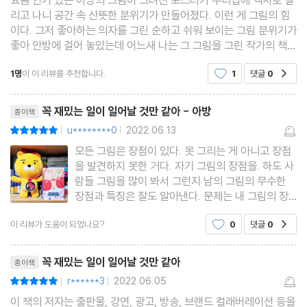
리고 나니 공간 속 산뜻한 분위기가 만들어졌다. 이런 게 그림의 힘
이다. 그저 좋아하는 의자를 그린 순하고 쉬워 보이는 그림 분위기가
좋아 안방에 걸어 놓았는데 어느새 나는 그 그림을 그린 작가의 책을
들여다 보며 그녀와 친구가 된 듯한 기분으로 책장을 넘기고 또 넘긴
1명
이 이 리뷰를 추천합니다.
1
댓글
0
공감
다. 남자친구와 라면을 먹으면서 돈이
리뷰제목
꼭 재밌는 일이 일어날 것만 같아 - 아방
종이책
u********0
2022.06.13
평점10점
|
|
모든 그림은 장점이 있다. 못 그리는 게 아니고 장점
을 발견하지 못한 거다. 자기 그림의 장점을. 하도 사
람들 그림을 많이 봐서 그런지 남의 그림의 무수한
장점과 특징은 잘도 알아낸다. 문제는 내 그림의 장
점을 찾는 게 어렵다. 아니, 웬만큼 뭔지 알고는 있으
이 리뷰가 도움이 되었나요?
0
댓글
0
공감
나 수시로 잊어버린다. 다 그런가 보다. 내 건 객관적
으로 보기 어렵다. 그것이 사람들이 클래스에 오는
리뷰제목
이유
꼭 재밌는 일이 일어날 것만 같아
종이책
r******3
2022.06.05
평점10점
|
|
이 책의 저자는 출판물, 강연, 광고, 방송, 브랜드 컬래버레이션 등을