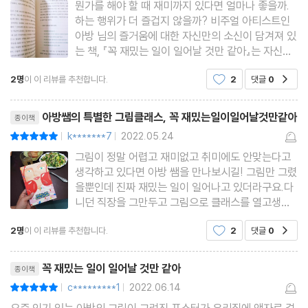
#30 보호자의 동의가 필요합니다
뭔가를 해야 할 때 재미까지 있다면 얼마나 좋을까.
하는 행위가 더 즐겁지 않을까? 비주얼 아티스트인
#31 가장 나다운
아방 님의 즐거움에 대한 자신만의 소신이 담겨져 있
#32 그림의 문법, 삶의 레시피
는 책, 『꼭 재밌는 일이 일어날 것만 같아』는 자신이
하는 일에 대한 열정이 고스란히 묻어나는 것 같아
#33 소수의 일등
2명
이 이 리뷰를 추천합니다.
2
댓글
0
공감
꽤나 인상적인 작품이였다. 요즘 젊은 세대들에게
#34 할머니 생선구이집
상당히 인기라고 하는데 솔직히 이름이 낯선데도 불
리뷰제목
#35 진상 고객님들
구하고 표
아방쌤의 특별한 그림클래스, 꼭 재밌는일이일어날것만같아
종이책
#36 적게 일하고 많이 벌기 위해
k*******7
2022.05.24
평점10점
|
|
#37 나의 비전과 타인의 말
그림이 정말 어렵고 재미없고 취미에도 안맞는다고
#38 우리가 과연 헤어질 수 있을까
생각하고 있다면 아방 쌤을 만나보시길! 그림만 그렸
을뿐인데 진짜 재밌는 일이 일어나고 있더라구요.다
#39 그때 그 고민 해결됐어요?
니던 직장을 그만두고 그림으로 클래스를 열고생각
지 못한 곳에서 정말 특별한 수업을 하는 등 수강생
2명
이 이 리뷰를 추천합니다.
2
댓글
0
공감
들과의 각양각색의 에피소드와 그림으로 힐링하는
이야기들이 가득해요.‘이렇게 잘 알아듣는 척, 그 정
리뷰제목
도는 식은 죽 먹기인 척
꼭 재밌는 일이 일어날 것만 같아
종이책
c*********1
2022.06.14
평점10점
|
|
요즘 인기 있는 아방의 그림이 그려진 포스터가 우리집에 액자로 걸