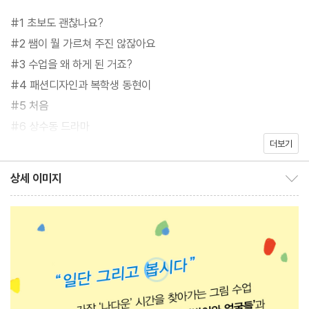
쌓아온 경험치, 실패를 거듭하며 생긴 노하우를 전해준다. 멤버들은
#1 초보도 괜찮나요?
여기서 가장 자기다운 시간을 보내고 진짜 자기를 찾아간다.
#2 쌤이 뭘 가르쳐 주진 않잖아요
#3 수업을 왜 하게 된 거죠?
이 책은 그림 수업은 물론 수많은 멤버들과 꾸려온 에피소드, 그림이
#4 패션디자인과 복학생 동현이
라는 단어로 엮인 산뜻한 인연들, 저자의 일에 대한 기록이자, 이 모
#5 처음
든 것을 대하는 태도에 대한 기록이다. 또 프리랜서인 저자의 돌고
#6 상수동 드라마
도는 하루와 고민에 대한 이야기이기도 하다. ‘보통 재밌는 인간이
더보기
#7 미술학원 옆 술 냉장고
아니네’ 소리를 듣고 싶다는 저자. 그는 잘난 것보다 재밌는 것이 좋
#8 2호선 지하철을 함께 탄 사람들
상세 이미지
다. 잘난 사람이나 삶보다, 재밌는 사람과의 재미진 삶을 추구한다.
상세 이미지 보이기/감추기
#9 장점
그의 수업 역시 그런 시간으로 기억되었으면 좋겠다고 말한다. 그의
#10 월요일은 무서운데
글을 읽다 보면, 또 뭐가 되었든 두려움을 떨치고 함께 시도하다 보
#11 한 달 드로잉북
면 의외의 즐거움을 마주할 수 있을 것이다.
#12 뇌
#13 수영
#14 god-길