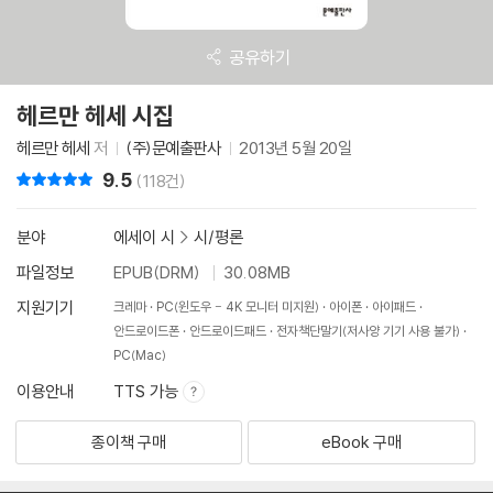
공유하기
헤르만 헤세 시집
헤르만 헤세
저
(주)문예출판사
2013년 5월 20일
9.5
리뷰 총점
(118건)
분야
에세이 시
>
시/평론
파일정보
EPUB(DRM)
30.08MB
지원기기
크레마
PC(윈도우 - 4K 모니터 미지원)
아이폰
아이패드
안드로이드폰
안드로이드패드
전자책단말기(저사양 기기 사용 불가)
PC(Mac)
이용안내
TTS 가능
종이책 구매
eBook 구매