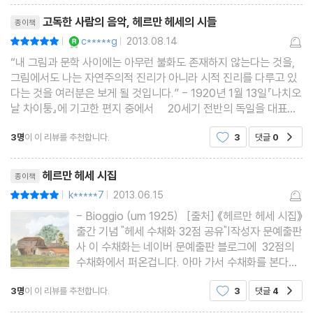
리뷰제목
고독한 사람의 음악, 헤르만 헤세의 시들
종이책
YES마니아 : 로얄
c*****g
2013.08.14
평점10점
|
|
“내 그림과 문학 사이에는 아무런 불화도 존재하지 않는다는 것을,
그림에서도 나는 자연주의적 진리가 아니라 시적 진리를 다루고 있
다는 것을 여러분은 보게 될 것입니다.” - 1920년 1월 13일『나치오
날 차이퉁』에 기고한 편지 중에서 20세기 전반의 독일을 대표하
는 소설가이자 시인이자 전 세계인의 정신적 스승이라 할 수 있는 헤
3명
이 이 리뷰를 추천합니다.
3
댓글
0
공감
르만 헤세는 평생 동안 정원을 만
리뷰제목
헤르만 헤세 시집
종이책
k*****7
2013.06.15
평점10점
|
|
- Bioggio (um 1925) [출처] 《헤르만 헤세 시집》
출간 기념 "헤세 수채화 32점 공유"|작성자 문예출판
사 이 수채화는 네이버 문예출판 블로그에 32점의
수채화에서 퍼온겁니다. 아마 가서 수채화를 본다면
그림 하나하나에 새밀함에 반할 겁니다. 헤르만헤세
3명
이 이 리뷰를 추천합니다.
3
댓글
4
공감
시집을 읽으면서 이 수채화의 새밀함과 포근함 마치
내가 저기에 가 있는 듯한 그런 기분 말입니다. 그러