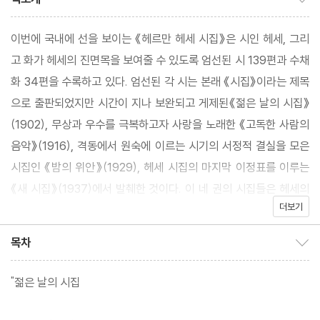
이번에 국내에 선을 보이는 《헤르만 헤세 시집》은 시인 헤세, 그리
고 화가 헤세의 진면목을 보여줄 수 있도록 엄선된 시 139편과 수채
화 34편을 수록하고 있다. 엄선된 각 시는 본래 《시집》이라는 제목
으로 출판되었지만 시간이 지나 보완되고 게제된《젊은 날의 시집》
(1902), 무상과 우수를 극복하고자 사랑을 노래한 《고독한 사람의
음악》(1916), 격동에서 원숙에 이르는 시기의 서정적 결실을 모은
시집인 《밤의 위안》(1929), 헤세 시집의 마지막 이정표를 이루는
《새 시집》(1937)에서 발췌한 것이다. 이 네 권의 시집들은 헤세의
더보기
많은 시집 중에서 작품성을 간파할 수 있는 기둥이 되는 중요한 시집
들이다. 이 시집들을 모아 이번에 문예출판사에서는 《헤르만 헤세
목차
목차 보이기/감추기
시집》이라는 한 권의 책으로 펴냈다. 이로써 여기저기 흩어져 있던
헤세의 시 한 편 한 편을 한곳에서 감상할 수 있게 되었다. 뿐만 아니
"젊은 날의 시집
라 국내에서는 쉽게 접할 수 없었던 헤세의 수채화 작품들까지 한눈
에 볼 수 있게 되니 눈과 마음을 동시에 풍요롭게 할 수 있는 시선집